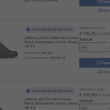
JALPYTHON JIJI244 46
Toe
Data
Subtotaal (1 paar)
Voorradig bij de fabrikant
€ 145,75
(excl. BTW
Jallatte JALPLASMA SAS Unisex
Aantal
Black Aluminium Safety Shoes,
UK 5.5
RS-stocknr.
204-759
Fabrikantnummer
JYJY505 39
Toe
Data
Subtotaal (1 paar)
Voorradig bij de fabrikant
€ 130,09
(excl. BTW
Jallatte JALTIG SAS Unisex
Aantal
Black Aluminium Safety Shoes,
UK 5.5