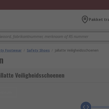
Pakket tr
ety Footwear
/
Safety Shoes
/
Jallatte Veiligheidsschoenen
n
llatte Veiligheidsschoenen
nieuw