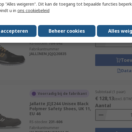
 u op "Alles weigeren". Dit kan de toegang tot bepaalde functies beper
vindt u in
ons cookiebeleid
Subtotaal (1 paar)
Voorradig bij de fabrikant
€ 77,90
(excl. BTW)
Jallatte JALLINEN Unisex Black
s accepteren
Beheer cookies
Alles wei
Aantal
Composite Shoe, UK 2.5, EU 35
RS-stocknr.
704-042
Fabrikantnummer
JALLINEN JQJQ20835
Toe
Data
Subtotaal (1 paar)
Voorradig bij de fabrikant
€ 128,13
(excl. BTW
Jallatte JIJI244 Unisex Black
Aantal
Polymer Safety Shoes, UK 11,
EU 46
RS-stocknr.
231-606
Fabrikantnummer