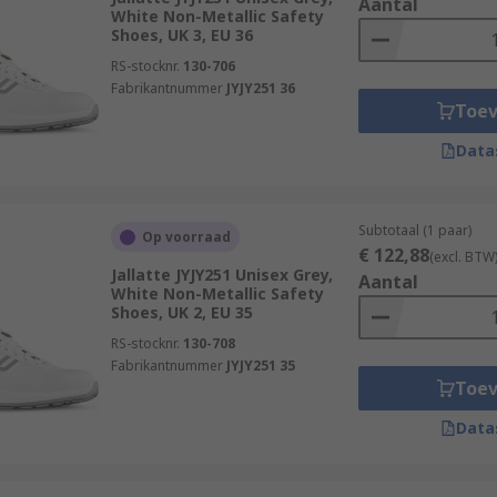
Aantal
White Non-Metallic Safety
Shoes, UK 3, EU 36
RS-stocknr.
130-706
Fabrikantnummer
JYJY251 36
Toe
Data
Subtotaal (1 paar)
Op voorraad
€ 122,88
(excl. BTW
Jallatte JYJY251 Unisex Grey,
Aantal
White Non-Metallic Safety
Shoes, UK 2, EU 35
RS-stocknr.
130-708
Fabrikantnummer
JYJY251 35
Toe
Data