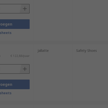
voegen
sheets
Jallatte
Safety Shoes
)
€ 122,88/paar
voegen
sheets