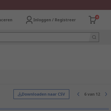
0
aceren
Inloggen / Registreer
Downloaden naar CSV
6
van
12