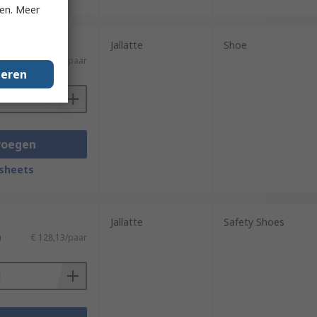
ken. Meer
Jallatte
Shoe
€ 77,90/paar
geren
voegen
sheets
Jallatte
Safety Shoes
)
€ 128,13/paar