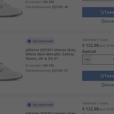
RS-stocknr.
130-703
Fabrikantnummer
JYJY251 38
Toe
Data
Subtotaal (1 paar)
Op voorraad
€ 122,88
(excl. BTW
Jallatte JYJY251 Unisex Grey,
Aantal
White Non-Metallic Safety
Shoes, UK 4, EU 37
RS-stocknr.
130-705
Fabrikantnummer
JYJY251 37
Toe
Data
Subtotaal (1 paar)
Op voorraad
€ 122,88
(excl. BTW
Jallatte JYJY251 Unisex Grey,