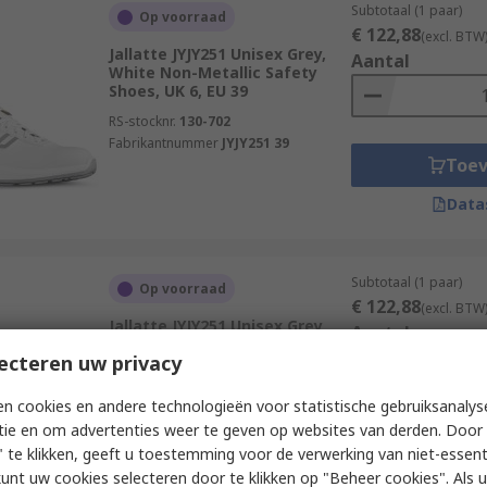
Subtotaal (1 paar)
Op voorraad
€ 122,88
(excl. BTW
Jallatte JYJY251 Unisex Grey,
Aantal
White Non-Metallic Safety
Shoes, UK 6, EU 39
RS-stocknr.
130-702
Fabrikantnummer
JYJY251 39
Toe
Data
Subtotaal (1 paar)
Op voorraad
€ 122,88
(excl. BTW
Jallatte JYJY251 Unisex Grey,
Aantal
White Non-Metallic Safety
ecteren uw privacy
Shoes, UK 12, EU 47
RS-stocknr.
122-596
n cookies en andere technologieën voor statistische gebruiksanalys
Fabrikantnummer
JYJY251 47
tie en om advertenties weer te geven op websites van derden. Door 
Toe
 te klikken, geeft u toestemming voor de verwerking van niet-essent
Data
kunt uw cookies selecteren door te klikken op "Beheer cookies". Als u 