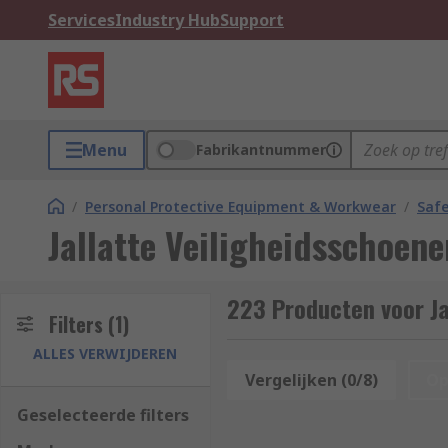
Services
Industry Hub
Support
Menu
Fabrikantnummer
/
Personal Protective Equipment & Workwear
/
Saf
Jallatte Veiligheidsschoene
223 Producten voor Ja
Filters
(1)
ALLES VERWIJDEREN
Vergelijken (0/8)
Op
Geselecteerde filters