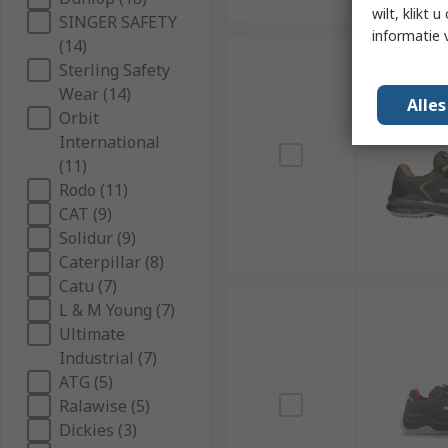
wilt, klikt
SINGER SAFETY
informatie 
(14)
Sterling Safety
Wear (14)
Alle
Orbit
International
(11)
Rodo (11)
CAT (9)
Solidur (9)
Caterpillar (8)
Catu (7)
L & M Young (7)
Ultimate
Industrial (7)
ATG (5)
Ralawise (5)
Dickies (3)