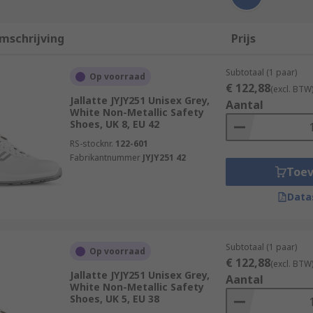
mschrijving
Prijs
Subtotaal (1 paar)
Op voorraad
€ 122,88
(excl. BTW
Jallatte JYJY251 Unisex Grey,
Aantal
White Non-Metallic Safety
Shoes, UK 8, EU 42
RS-stocknr.
122-601
Fabrikantnummer
JYJY251 42
Toe
Data
Subtotaal (1 paar)
Op voorraad
€ 122,88
(excl. BTW
Jallatte JYJY251 Unisex Grey,
Aantal
White Non-Metallic Safety
Shoes, UK 5, EU 38