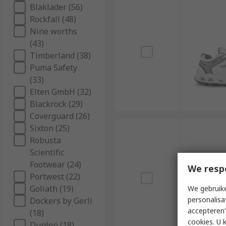
Blaklader (56)
Rockfall (48)
Nine worths
(43)
Timberland (38)
Puma Safety
(33)
Elten GmbH (32)
Blackrock (29)
Coverguard (26)
Sixton (25)
Robusta
Scientific
Footwear (24)
We resp
Portwest (22)
Goliath (19)
We gebruike
personalisa
Dockers by Gerli
accepteren"
(18)
cookies. U 
Dunlop (18)