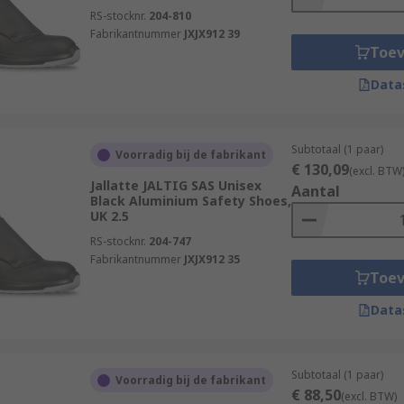
RS-stocknr.
204-810
Fabrikantnummer
JXJX912 39
Toe
Data
Subtotaal (1 paar)
Voorradig bij de fabrikant
€ 130,09
(excl. BTW
Jallatte JALTIG SAS Unisex
Aantal
Black Aluminium Safety Shoes,
UK 2.5
RS-stocknr.
204-747
Fabrikantnummer
JXJX912 35
Toe
Data
Subtotaal (1 paar)
Voorradig bij de fabrikant
€ 88,50
(excl. BTW)