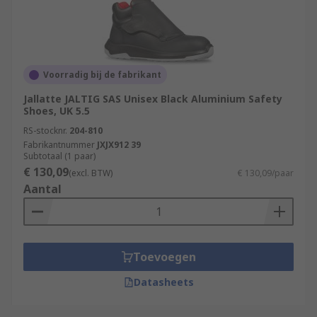
Voorradig bij de fabrikant
Jallatte JALTIG SAS Unisex Black Aluminium Safety
Shoes, UK 5.5
RS-stocknr.
204-810
Fabrikantnummer
JXJX912 39
Subtotaal (1 paar)
€ 130,09
(excl. BTW)
€ 130,09/paar
Aantal
Toevoegen
Datasheets