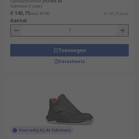
Fabrikantnummer
JYJY505 44
Subtotaal (1 paar)
€ 145,75
(excl. BTW)
€ 145,75/paar
Aantal
Toevoegen
Datasheets
Voorradig bij de fabrikant