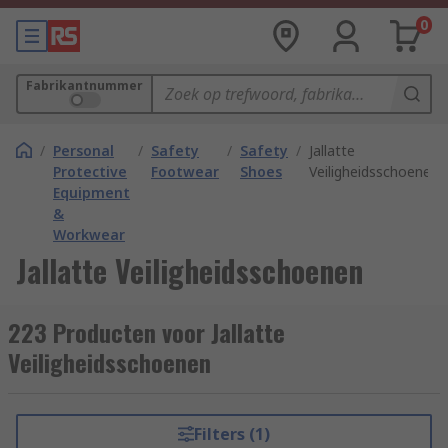
0
Fabrikantnummer
/
Personal
/
Safety
/
Safety
/
Jallatte
Protective
Footwear
Shoes
Veiligheidsschoenen
Equipment
&
Workwear
Jallatte Veiligheidsschoenen
223 Producten voor Jallatte
Veiligheidsschoenen
Filters (1)