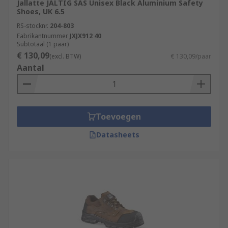
Jallatte JALTIG SAS Unisex Black Aluminium Safety
Shoes, UK 6.5
RS-stocknr.
204-803
Fabrikantnummer
JXJX912 40
Subtotaal (1 paar)
€ 130,09
(excl. BTW)
€ 130,09/paar
Aantal
Toevoegen
Datasheets