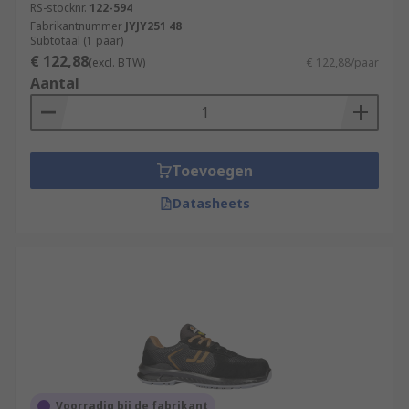
RS-stocknr.
122-594
Fabrikantnummer
JYJY251 48
Subtotaal (1 paar)
€ 122,88
(excl. BTW)
€ 122,88/paar
Aantal
Toevoegen
Datasheets
Voorradig bij de fabrikant