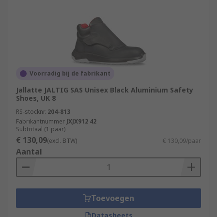
Voorradig bij de fabrikant
Jallatte JALTIG SAS Unisex Black Aluminium Safety
Shoes, UK 8
RS-stocknr.
204-813
Fabrikantnummer
JXJX912 42
Subtotaal (1 paar)
€ 130,09
(excl. BTW)
€ 130,09/paar
Aantal
Toevoegen
Datasheets