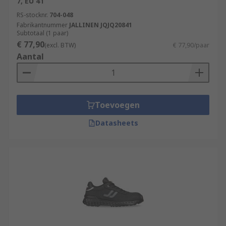
7, EU 41
RS-stocknr.
704-048
Fabrikantnummer
JALLINEN JQJQ20841
Subtotaal (1 paar)
€ 77,90
(excl. BTW)
€ 77,90/paar
Aantal
Toevoegen
Datasheets