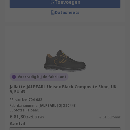
Toevoegen
Datasheets
Voorradig bij de fabrikant
Jallatte JALPEARL Unisex Black Composite Shoe, UK
9, EU 43
RS-stocknr.
704-082
Fabrikantnummer
JALPEARL JQJQ20443
Subtotaal (1 paar)
€ 81,80
(excl. BTW)
€ 81,80/paar
Aantal