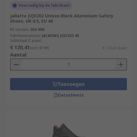
Voorradig bij de fabrikant
Jallatte JVJV202 Unisex Black Aluminium Safety
Shoes, UK 6.5, EU 40
RS-stocknr.
204-908
Fabrikantnummer
JALWING JVJV202 40
Subtotaal (1 paar)
€ 120,41
(excl. BTW)
€ 120,41/paar
Aantal
Toevoegen
Datasheets