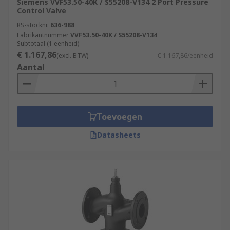
Siemens VVF53.50-40K / S55208-V134 2 Port Pressure
Control Valve
RS-stocknr.
636-988
Fabrikantnummer
VVF53.50-40K / S55208-V134
Subtotaal (1 eenheid)
€ 1.167,86
(excl. BTW)
€ 1.167,86/eenheid
Aantal
Toevoegen
Datasheets