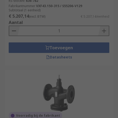
RS-stocknr.
636-782
Fabrikantnummer
VXF43.150-315 / S55206-V129
Subtotaal (1 eenheid)
€ 5.207,14
(excl. BTW)
€ 5.207,14/eenheid
Aantal
Toevoegen
Datasheets
Voorradig bij de fabrikant