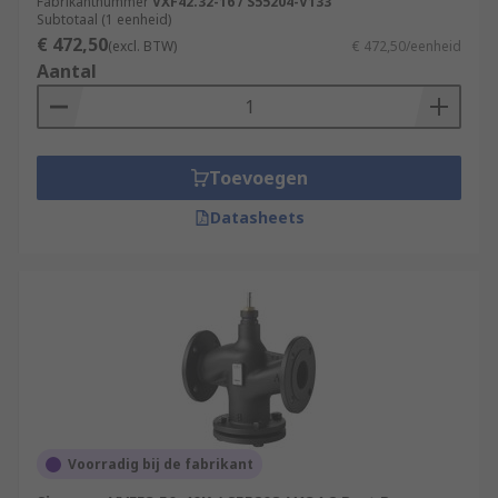
Fabrikantnummer
VXF42.32-16 / S55204-V133
Subtotaal (1 eenheid)
€ 472,50
(excl. BTW)
€ 472,50/eenheid
Aantal
Toevoegen
Datasheets
Voorradig bij de fabrikant