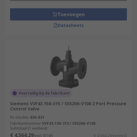
Toevoegen
Datasheets
Voorradig bij de fabrikant
Siemens VVF43.150-315 / S55206-V108 2 Port Pressure
Control Valve
RS-stocknr.
636-831
Fabrikantnummer
VVF43.150-315 / S55206-V108
Subtotaal (1 eenheid)
€ 4.564,29
(excl. BTW)
€ 4.564,29/eenheid