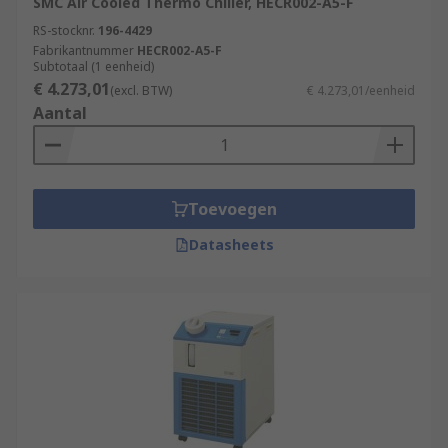
SMC Air Cooled Thermo Chiller, HECR002-A5-F
RS-stocknr.
196-4429
Fabrikantnummer
HECR002-A5-F
Subtotaal (1 eenheid)
€ 4.273,01
(excl. BTW)
€ 4.273,01/eenheid
Aantal
Toevoegen
Datasheets