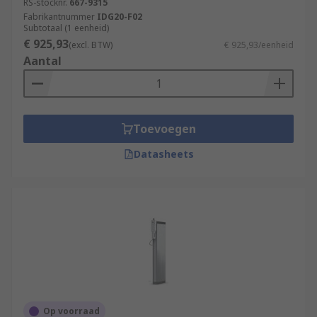
RS-stocknr.
667-9315
Fabrikantnummer
IDG20-F02
Subtotaal (1 eenheid)
€ 925,93
(excl. BTW)
€ 925,93/eenheid
Aantal
Toevoegen
Datasheets
Op voorraad