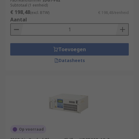
Fabrikantnummer
IDG1-F02
Subtotaal (1 eenheid)
€ 198,48
(excl. BTW)
€ 198,48/eenheid
Aantal
Toevoegen
Datasheets
Op voorraad