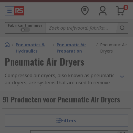
0
Fabrikantnummer
/
Pneumatics &
/
Pneumatic Air
/
Pneumatic Air
Hydraulics
Preparation
Dryers
Pneumatic Air Dryers
Compressed air dryers, also known as pneumatic
air dryers, are systems that are used to remove
water vapour from compressed air. They are
primarily used in pneumatic systems in
91 Producten voor Pneumatic Air Dryers
industrial and commercial environments.
When air is compressed, the level of water and
Filters
contaminants is increased also. It is essential to
filter water in a compressed air system to ensure