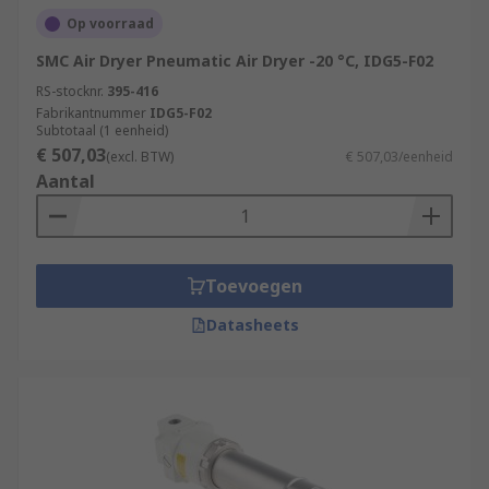
Op voorraad
SMC Air Dryer Pneumatic Air Dryer -20 °C, IDG5-F02
RS-stocknr.
395-416
Fabrikantnummer
IDG5-F02
Subtotaal (1 eenheid)
€ 507,03
(excl. BTW)
€ 507,03/eenheid
Aantal
Toevoegen
Datasheets