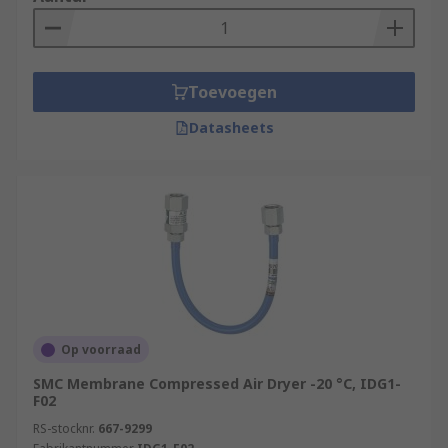
material does need to be dried or
regenerated, however. So you will often find
two towers containing desiccant which will
take it in turns to dry the compressed air,
Toevoegen
while the other regenerates.
Datasheets
Op voorraad
SMC Membrane Compressed Air Dryer -20 °C, IDG1-
F02
RS-stocknr.
667-9299