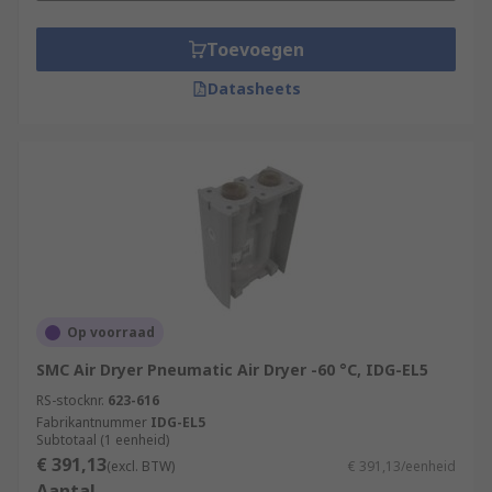
Toevoegen
Datasheets
Op voorraad
SMC Air Dryer Pneumatic Air Dryer -60 °C, IDG-EL5
RS-stocknr.
623-616
Fabrikantnummer
IDG-EL5
Subtotaal (1 eenheid)
€ 391,13
(excl. BTW)
€ 391,13/eenheid
Aantal