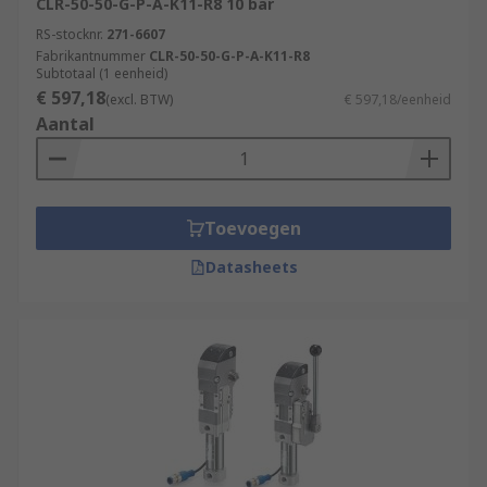
CLR-50-50-G-P-A-K11-R8 10 bar
RS-stocknr.
271-6607
Fabrikantnummer
CLR-50-50-G-P-A-K11-R8
Subtotaal (1 eenheid)
€ 597,18
(excl. BTW)
€ 597,18/eenheid
Aantal
Toevoegen
Datasheets