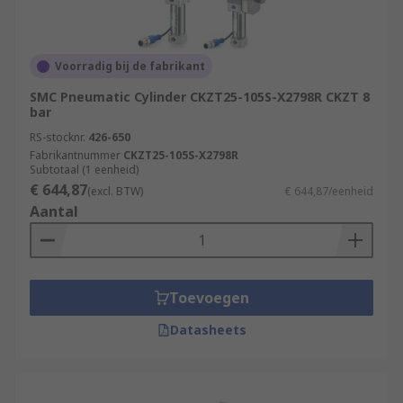
Voorradig bij de fabrikant
SMC Pneumatic Cylinder CKZT25-105S-X2798R CKZT 8
bar
RS-stocknr.
426-650
Fabrikantnummer
CKZT25-105S-X2798R
Subtotaal (1 eenheid)
€ 644,87
(excl. BTW)
€ 644,87/eenheid
Aantal
Toevoegen
Datasheets