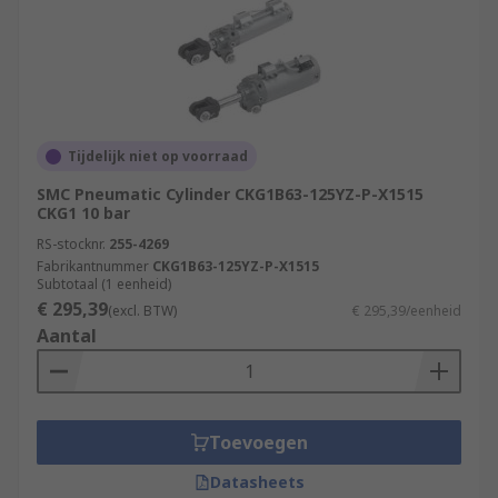
Tijdelijk niet op voorraad
SMC Pneumatic Cylinder CKG1B63-125YZ-P-X1515
CKG1 10 bar
RS-stocknr.
255-4269
Fabrikantnummer
CKG1B63-125YZ-P-X1515
Subtotaal (1 eenheid)
€ 295,39
(excl. BTW)
€ 295,39/eenheid
Aantal
Toevoegen
Datasheets