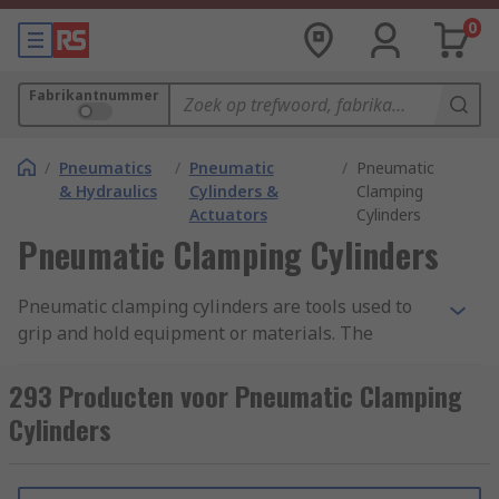
0
Fabrikantnummer
/
Pneumatics
/
Pneumatic
/
Pneumatic
& Hydraulics
Cylinders &
Clamping
Actuators
Cylinders
Pneumatic Clamping Cylinders
Pneumatic clamping cylinders are tools used to
grip and hold equipment or materials. The
clamps are great for quick clamping in production
operations, for securing the actuator rod in a
293 Producten voor Pneumatic Clamping
vertical position and preventing it from
Cylinders
retracting, which is essential for operator safety.
They have spring-like mechanisms that are kept