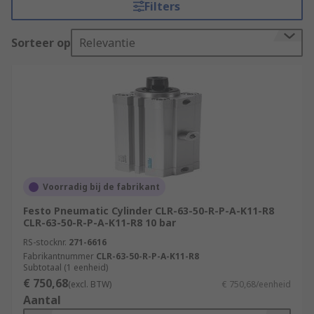
Filters
in an open position by the pressure in the
pneumatic system. If a drop in pressure occurs
Sorteer op
Relevantie
because of a leak, the clamps will snap closed
and secure the rod until the air pressure is
normalised. There are different types of cylinder
mounting which includes through-hole mounting
and tap mounting.
RS have a great range of standard pneumatic
equipment including pneumatic clamping
cylinders with bore diameters ranging from 12
Voorradig bij de fabrikant
mm to 63 mm and clamping arm attachments
made from corrosion resistant material to meet
Festo Pneumatic Cylinder CLR-63-50-R-P-A-K11-R8
CLR-63-50-R-P-A-K11-R8 10 bar
all your clamping tasks.
RS-stocknr.
271-6616
What are clamping cylinders used for?
Fabrikantnummer
CLR-63-50-R-P-A-K11-R8
Subtotaal (1 eenheid)
€ 750,68
(excl. BTW)
€ 750,68/eenheid
Pneumatic clamps use air actuated cylinders to
Aantal
operate the clamping action. Clamping cylinders