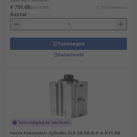
Subtotaal (1 eenheid)
with lubricated or unlubricated compressed
€ 750,68
(excl. BTW)
€ 750,68/eenheid
air and are ideal for small spaces due to
Aantal
their compact size.
Pin clamping actuators – have pins that
allow for precise positioning as well as
clamping.
Toevoegen
Datasheets
Voorradig bij de fabrikant
Festo Pneumatic Cylinder CLR-50-50-G-P-A-K11-R8