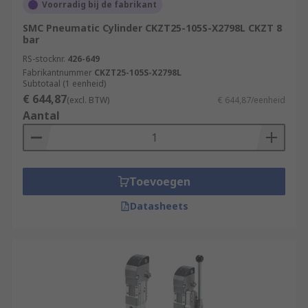
Voorradig bij de fabrikant
SMC Pneumatic Cylinder CKZT25-105S-X2798L CKZT 8
bar
RS-stocknr.
426-649
Fabrikantnummer
CKZT25-105S-X2798L
Subtotaal (1 eenheid)
€ 644,87
(excl. BTW)
€ 644,87/eenheid
Aantal
Toevoegen
Datasheets