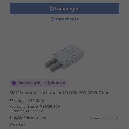
Toevoegen
Datasheets
Voorradig bij de fabrikant
SMC Pneumatic Actuator MIW20-20D MIW 7 bar
RS-stocknr.
270-4210
Fabrikantnummer
MIW20-20D
Subtotaal (1 eenheid)
€ 444,79
(excl. BTW)
€ 444,79/eenheid
Aantal