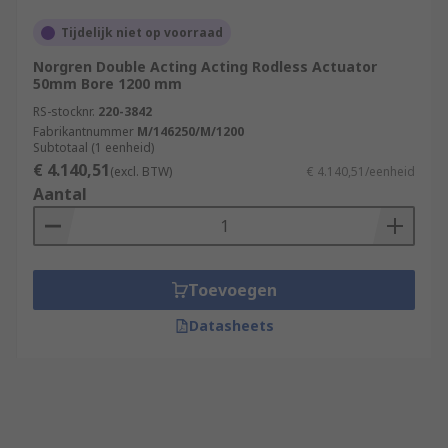
Tijdelijk niet op voorraad
Norgren Double Acting Acting Rodless Actuator
50mm Bore 1200 mm
RS-stocknr.
220-3842
Fabrikantnummer
M/146250/M/1200
Subtotaal (1 eenheid)
€ 4.140,51
(excl. BTW)
€ 4.140,51/eenheid
Aantal
Toevoegen
Datasheets