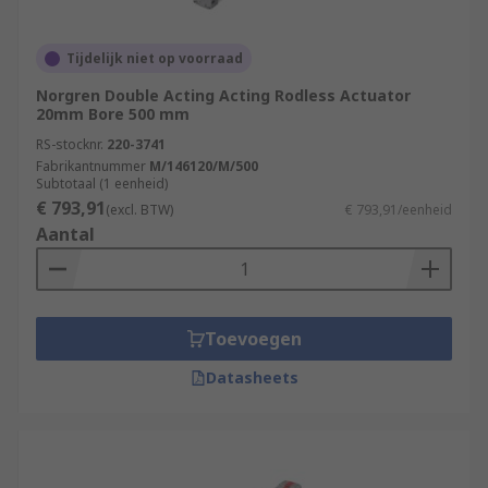
Tijdelijk niet op voorraad
Norgren Double Acting Acting Rodless Actuator
20mm Bore 500 mm
RS-stocknr.
220-3741
Fabrikantnummer
M/146120/M/500
Subtotaal (1 eenheid)
€ 793,91
(excl. BTW)
€ 793,91/eenheid
Aantal
Toevoegen
Datasheets