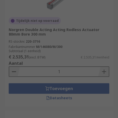
Tijdelijk niet op voorraad
Norgren Double Acting Acting Rodless Actuator
80mm Bore 300 mm
RS-stocknr.
220-3716
Fabrikantnummer
M/146080/M/300
Subtotaal (1 eenheid)
€ 2.535,31
(excl. BTW)
€ 2.535,31/eenheid
Aantal
Toevoegen
Datasheets