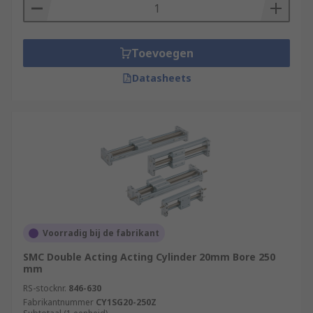
starts the carriage and piston move
together in sync as a total unit.
Mechanically coupled cylinders have
Toevoegen
interior and exterior bands that slot into the
Datasheets
actuator housing to keep compressed air in
and contaminated matter out. They consist
of piston units with carriages attached.
Components like valves, sensors and brakes
can be mounted onto these units.
Voorradig bij de fabrikant
SMC Double Acting Acting Cylinder 20mm Bore 250
mm
RS-stocknr.
846-630
Fabrikantnummer
CY1SG20-250Z