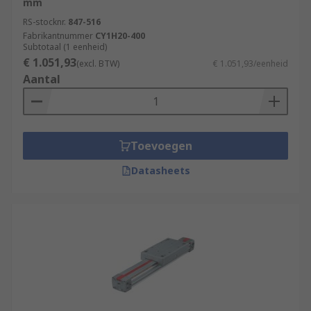
mm
RS-stocknr.
847-516
Fabrikantnummer
CY1H20-400
Subtotaal (1 eenheid)
€ 1.051,93
(excl. BTW)
€ 1.051,93/eenheid
Aantal
Toevoegen
Datasheets