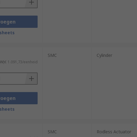
voegen
sheets
SMC
Cylinder
TW)
€ 1.091,73/eenheid
voegen
sheets
SMC
Rodless Actuator