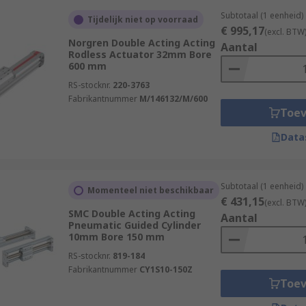
Subtotaal (1 eenheid)
Tijdelijk niet op voorraad
€ 995,17
(excl. BTW
Norgren Double Acting Acting
Aantal
Rodless Actuator 32mm Bore
600 mm
RS-stocknr.
220-3763
Fabrikantnummer
M/146132/M/600
Toe
Data
Subtotaal (1 eenheid)
Momenteel niet beschikbaar
€ 431,15
(excl. BTW
SMC Double Acting Acting
Aantal
Pneumatic Guided Cylinder
10mm Bore 150 mm
RS-stocknr.
819-184
Fabrikantnummer
CY1S10-150Z
Toe