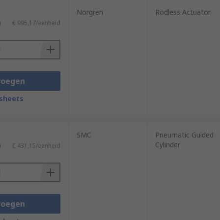
Norgren
Rodless Actuator
)
€ 995,17/eenheid
voegen
sheets
SMC
Pneumatic Guided
Cylinder
)
€ 431,15/eenheid
voegen