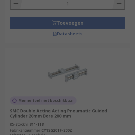
starts the carriage and piston move
together in sync as a total unit.
Mechanically coupled cylinders have
Toevoegen
interior and exterior bands that slot into the
Datasheets
actuator housing to keep compressed air in
and contaminated matter out. They consist
of piston units with carriages attached.
Components like valves, sensors and brakes
can be mounted onto these units.
Momenteel niet beschikbaar
SMC Double Acting Acting Pneumatic Guided
Cylinder 20mm Bore 200 mm
RS-stocknr.
811-118
Fabrikantnummer
CY1SG20TF-200Z