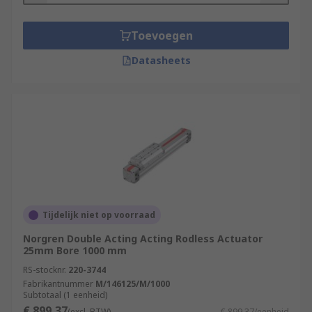
Toevoegen
Datasheets
Tijdelijk niet op voorraad
Norgren Double Acting Acting Rodless Actuator
25mm Bore 1000 mm
RS-stocknr.
220-3744
Fabrikantnummer
M/146125/M/1000
Subtotaal (1 eenheid)
€ 899,37
(excl. BTW)
€ 899,37/eenheid