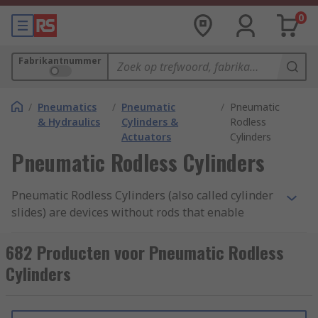
0
Fabrikantnummer
/
Pneumatics
/
Pneumatic
/
Pneumatic
& Hydraulics
Cylinders &
Rodless
Actuators
Cylinders
Pneumatic Rodless Cylinders
Pneumatic Rodless Cylinders (also called cylinder
slides) are devices without rods that enable
linear movements of loads, usually in a factory
environment. Pistons fit closely into actuator
682 Producten voor Pneumatic Rodless
tubes and move up and down against the
Cylinders
compressed air pressure in the tubes to create
the linear movements. The objects are carried to
their end points via the external carriages