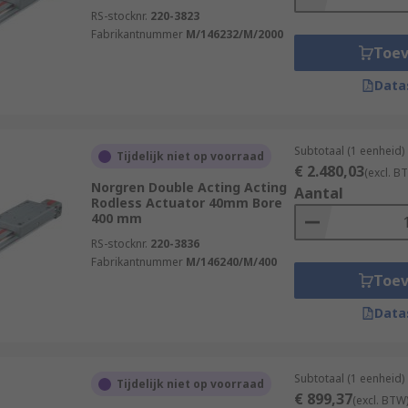
RS-stocknr.
220-3823
Fabrikantnummer
M/146232/M/2000
Toe
Data
Subtotaal (1 eenheid)
Tijdelijk niet op voorraad
€ 2.480,03
(excl. B
Norgren Double Acting Acting
Aantal
Rodless Actuator 40mm Bore
400 mm
RS-stocknr.
220-3836
Fabrikantnummer
M/146240/M/400
Toe
Data
Subtotaal (1 eenheid)
Tijdelijk niet op voorraad
€ 899,37
(excl. BTW