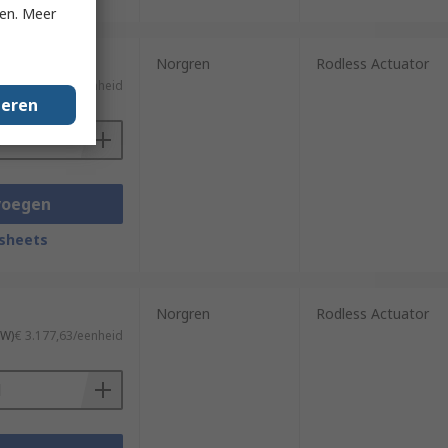
ken. Meer
Norgren
Rodless Actuator
)
€ 945,30/eenheid
geren
voegen
sheets
Norgren
Rodless Actuator
TW)
€ 3.177,63/eenheid