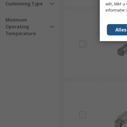
Cushioning Type
wilt, klikt
informatie 
Minimum
Operating
Alle
Temperature