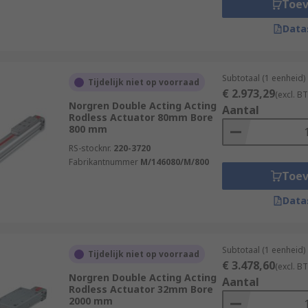
Toe
Data
Subtotaal (1 eenheid)
Tijdelijk niet op voorraad
€ 2.973,29
(excl. B
Norgren Double Acting Acting
Aantal
Rodless Actuator 80mm Bore
800 mm
RS-stocknr.
220-3720
Fabrikantnummer
M/146080/M/800
Toe
Data
Subtotaal (1 eenheid)
Tijdelijk niet op voorraad
€ 3.478,60
(excl. B
Norgren Double Acting Acting
Aantal
Rodless Actuator 32mm Bore
2000 mm