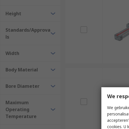
Height
Standards/Approva
ls
Width
Body Material
Bore Diameter
We resp
Maximum
We gebruike
Operating
personalisa
Temperature
accepteren"
cookies. U 