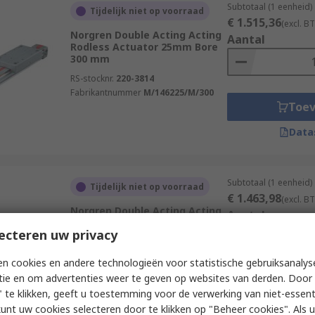
Subtotaal (1 eenheid)
Tijdelijk niet op voorraad
€ 1.515,36
(excl. B
Norgren Double Acting Acting
Aantal
Rodless Actuator 25mm Bore
300 mm
RS-stocknr.
220-3814
Fabrikantnummer
M/146225/M/300
Toe
Data
Subtotaal (1 eenheid)
Tijdelijk niet op voorraad
€ 1.463,98
(excl. B
Norgren Double Acting Acting
Aantal
Rodless Actuator 40mm Bore
ecteren uw privacy
1600 mm
RS-stocknr.
220-3768
n cookies en andere technologieën voor statistische gebruiksanalys
Fabrikantnummer
M/146140/M/1600
tie en om advertenties weer te geven op websites van derden. Door 
Toe
 te klikken, geeft u toestemming voor de verwerking van niet-essent
Data
kunt uw cookies selecteren door te klikken op "Beheer cookies". Als u 