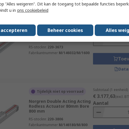
 u op "Alles weigeren". Dit kan de toegang tot bepaalde functies beper
vindt u in
ons cookiebeleid
Subtotaal (1 eenheid)
Tijdelijk niet op voorraad
€ 945,30
(excl. BTW
Norgren Double Acting Acting
s accepteren
Beheer cookies
Alles wei
Aantal
Rodless Actuator 32mm Bore
1600 mm
RS-stocknr.
220-3673
Fabrikantnummer
M/146032/M/1600
Toe
Data
Subtotaal (1 eenheid)
Tijdelijk niet op voorraad
€ 3.177,63
(excl. B
Norgren Double Acting Acting
Aantal
Rodless Actuator 80mm Bore
800 mm
RS-stocknr.
220-3806
Fabrikantnummer
M/146180/M/800