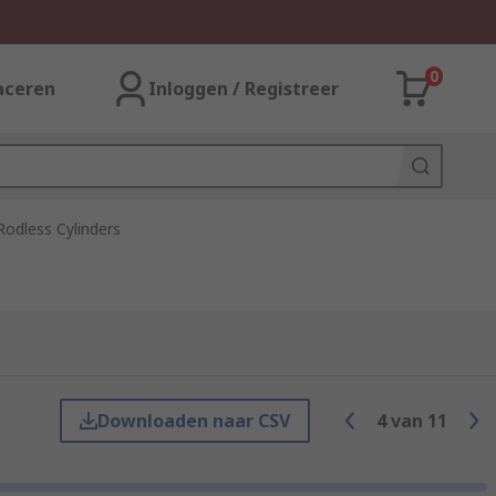
0
aceren
Inloggen / Registreer
odless Cylinders
Downloaden naar CSV
4
van
11