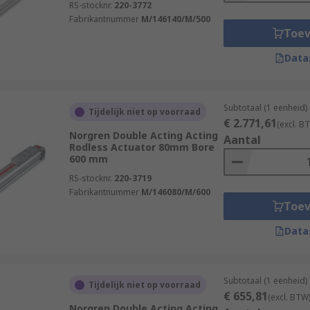
RS-stocknr.
220-3772
Fabrikantnummer
M/146140/M/500
Toe
Data
Subtotaal (1 eenheid)
Tijdelijk niet op voorraad
€ 2.771,61
(excl. B
Norgren Double Acting Acting
Aantal
Rodless Actuator 80mm Bore
600 mm
RS-stocknr.
220-3719
Fabrikantnummer
M/146080/M/600
Toe
Data
Subtotaal (1 eenheid)
Tijdelijk niet op voorraad
€ 655,81
(excl. BTW
Norgren Double Acting Acting