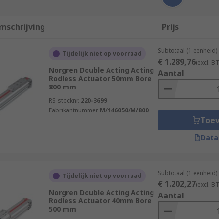
mschrijving
Prijs
Subtotaal (1 eenheid)
Tijdelijk niet op voorraad
€ 1.289,76
(excl. B
Norgren Double Acting Acting
Aantal
Rodless Actuator 50mm Bore
800 mm
RS-stocknr.
220-3699
Fabrikantnummer
M/146050/M/800
Toe
Data
Subtotaal (1 eenheid)
Tijdelijk niet op voorraad
€ 1.202,27
(excl. B
Norgren Double Acting Acting
Aantal
Rodless Actuator 40mm Bore
500 mm