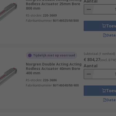
Aantal
Rodless Actuator 25mm Bore
800 mm
RS-stocknr.
220-3669
Fabrikantnummer
M/146025/M/800
Toe
Data
Subtotaal (1 eenheid)
Tijdelijk niet op voorraad
€ 804,27
(excl. BTW
Norgren Double Acting Acting
Aantal
Rodless Actuator 40mm Bore
400 mm
RS-stocknr.
220-3686
Fabrikantnummer
M/146040/M/400
Toe
Data