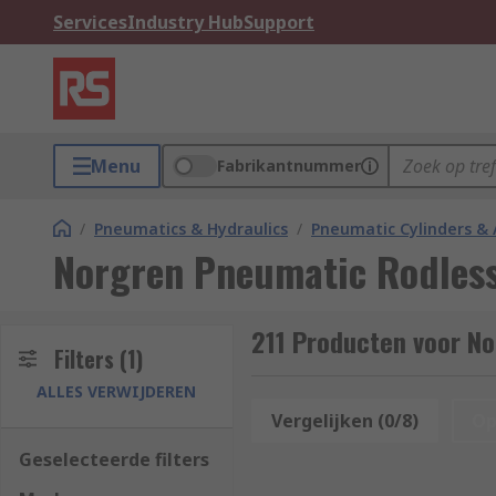
Services
Industry Hub
Support
Menu
Fabrikantnummer
/
Pneumatics & Hydraulics
/
Pneumatic Cylinders & 
Norgren Pneumatic Rodless
211 Producten voor No
Filters
(1)
ALLES VERWIJDEREN
Vergelijken (0/8)
Op
Geselecteerde filters