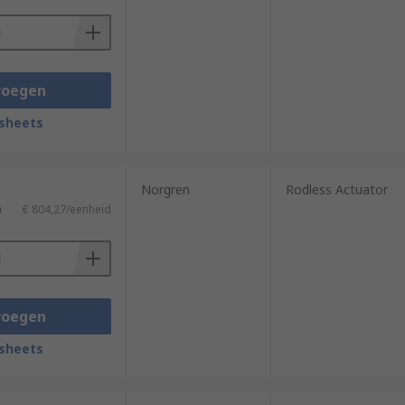
voegen
sheets
Norgren
Rodless Actuator
)
€ 804,27/eenheid
voegen
sheets