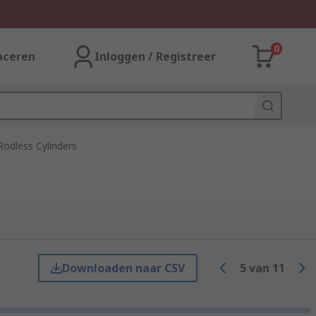
0
aceren
Inloggen / Registreer
odless Cylinders
Downloaden naar CSV
5
van
11