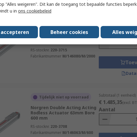
 u op "Alles weigeren". Dit kan de toegang tot bepaalde functies beper
vindt u in
ons cookiebeleid
Subtotaal (1 eenheid)
Tijdelijk niet op voorraad
€ 4.183,33
(excl. B
Norgren Double Acting Acting
s accepteren
Beheer cookies
Alles wei
Aantal
Rodless Actuator 80mm Bore
2000 mm
RS-stocknr.
220-3715
Fabrikantnummer
M/146080/M/2000
Toe
Data
Subtotaal (1 eenheid)
Tijdelijk niet op voorraad
€ 1.485,35
(excl. B
Norgren Double Acting Acting
Aantal
Rodless Actuator 63mm Bore
600 mm
RS-stocknr.
220-3708
Fabrikantnummer
M/146063/M/600