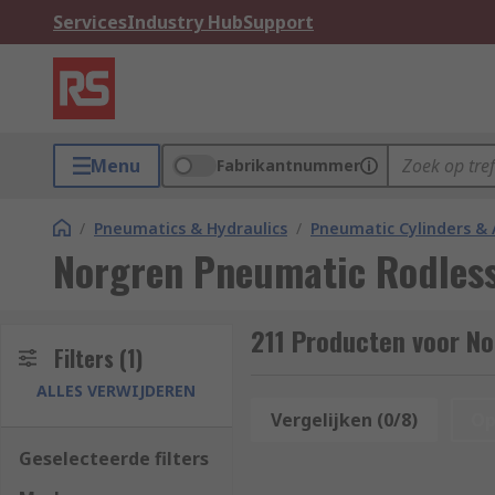
Services
Industry Hub
Support
Menu
Fabrikantnummer
/
Pneumatics & Hydraulics
/
Pneumatic Cylinders & 
Norgren Pneumatic Rodless
211 Producten voor No
Filters
(1)
ALLES VERWIJDEREN
Vergelijken (0/8)
Op
Geselecteerde filters