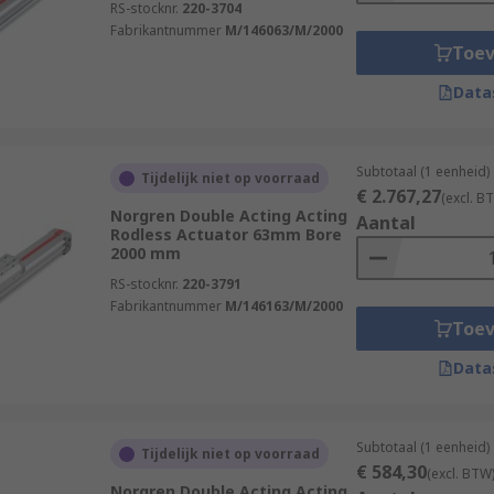
RS-stocknr.
220-3704
Fabrikantnummer
M/146063/M/2000
Toe
Data
Subtotaal (1 eenheid)
Tijdelijk niet op voorraad
€ 2.767,27
(excl. B
Norgren Double Acting Acting
Aantal
Rodless Actuator 63mm Bore
2000 mm
RS-stocknr.
220-3791
Fabrikantnummer
M/146163/M/2000
Toe
Data
Subtotaal (1 eenheid)
Tijdelijk niet op voorraad
€ 584,30
(excl. BTW
Norgren Double Acting Acting