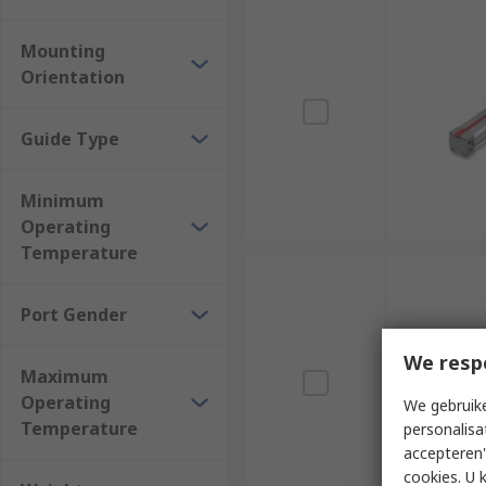
Mounting
Orientation
Guide Type
Minimum
Operating
Temperature
Port Gender
We resp
Maximum
Operating
We gebruike
Temperature
personalisa
accepteren"
cookies. U 