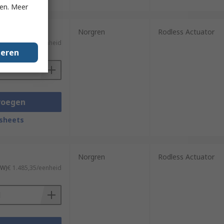
ken. Meer
Norgren
Rodless Actuator
TW)
€ 4.183,33/eenheid
geren
voegen
sheets
Norgren
Rodless Actuator
TW)
€ 1.485,35/eenheid