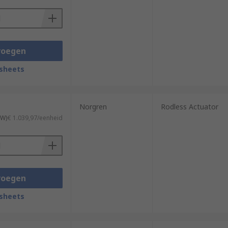
voegen
sheets
Norgren
Rodless Actuator
TW)
€ 1.039,97/eenheid
voegen
sheets