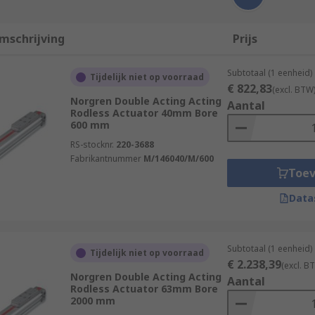
mschrijving
Prijs
Subtotaal (1 eenheid)
Tijdelijk niet op voorraad
€ 822,83
(excl. BTW
Norgren Double Acting Acting
Aantal
Rodless Actuator 40mm Bore
600 mm
RS-stocknr.
220-3688
Fabrikantnummer
M/146040/M/600
Toe
Data
Subtotaal (1 eenheid)
Tijdelijk niet op voorraad
€ 2.238,39
(excl. B
Norgren Double Acting Acting
Aantal
Rodless Actuator 63mm Bore
2000 mm