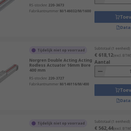
RS-stocknr.
220-3673
Fabrikantnummer
M/146032/M/1600
Toe
Data
Subtotaal (1 eenheid)
Tijdelijk niet op voorraad
€ 618,12
(excl. BTW
Norgren Double Acting Acting
Aantal
Rodless Actuator 16mm Bore
400 mm
RS-stocknr.
220-3727
Fabrikantnummer
M/146116/M/400
Toe
Data
Subtotaal (1 eenheid)
Tijdelijk niet op voorraad
€ 562,44
(excl. BTW