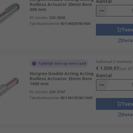
Aantal
Rodless Actuator 20mm Bore
600 mm
RS-stocknr.
220-3658
Fabrikantnummer
M/146020/M/600
Toe
Data
Subtotaal (1 eenheid)
Tijdelijk niet op voorraad
€ 1.039,97
(excl. B
Norgren Double Acting Acting
Aantal
Rodless Actuator 25mm Bore
1600 mm
RS-stocknr.
220-3747
Fabrikantnummer
M/146125/M/1600
Toe
Data