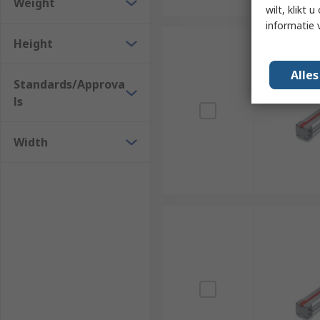
Weight
wilt, klikt
informatie 
Height
Alle
Standards/Approva
ls
Width