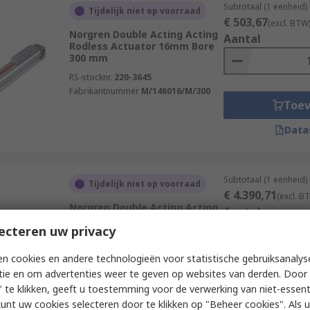
Subtotaal (1 eenheid)
Tijdelijk niet op voorraad
€ 503,67
(excl. BTW
Norgren Double Acting Acting
Aantal
Rodless Actuator 16mm Bore
300 mm
RS-stocknr.
220-3645
Fabrikantnummer
M/146016/M/300
Toe
Data
Subtotaal (1 eenheid)
Tijdelijk niet op voorraad
€ 4.390,71
(excl. B
Norgren Double Acting Acting
Aantal
Rodless Actuator 80mm Bore
ecteren uw privacy
2000 mm
RS-stocknr.
220-3801
n cookies en andere technologieën voor statistische gebruiksanalys
Fabrikantnummer
M/146180/M/2000
tie en om advertenties weer te geven op websites van derden. Door 
Toe
 te klikken, geeft u toestemming voor de verwerking van niet-essent
Data
kunt uw cookies selecteren door te klikken op "Beheer cookies". Als u 