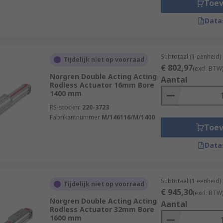
Toe
Data
Subtotaal (1 eenheid)
Tijdelijk niet op voorraad
€ 802,97
(excl. BTW
Norgren Double Acting Acting
Aantal
Rodless Actuator 16mm Bore
1400 mm
RS-stocknr.
220-3723
Fabrikantnummer
M/146116/M/1400
Toe
Data
Subtotaal (1 eenheid)
Tijdelijk niet op voorraad
€ 945,30
(excl. BTW
Norgren Double Acting Acting
Aantal
Rodless Actuator 32mm Bore
1600 mm