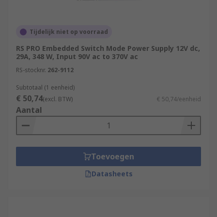
Tijdelijk niet op voorraad
RS PRO Embedded Switch Mode Power Supply 12V dc,
29A, 348 W, Input 90V ac to 370V ac
RS-stocknr.
262-9112
Subtotaal (1 eenheid)
€ 50,74
(excl. BTW)
€ 50,74/eenheid
Aantal
Toevoegen
Datasheets