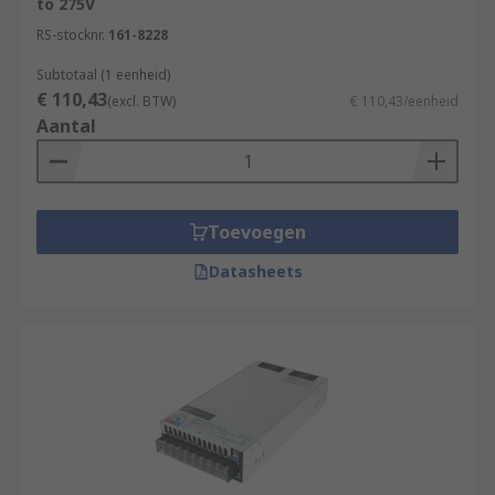
to 275V
RS-stocknr.
161-8228
Subtotaal (1 eenheid)
€ 110,43
(excl. BTW)
€ 110,43/eenheid
Aantal
Toevoegen
Datasheets