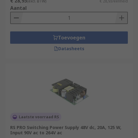
€ 28,93
(excl. BTW)
€ 28,93/eenheid
DC?
Aantal
A switching mode power supply is designed to
convert one form of electrical energy into another.
In most cases, the input to an SMPS is AC
Toevoegen
(alternating current), but the output is typically
DC (direct current).The switch mode power
Datasheets
supply performs the necessary conversions to
ensure that the output voltage is stable, efficient,
and suitable for powering electronic devices that
typically require DC power.
Laatste voorraad RS
RS PRO Switching Power Supply 48V dc, 20A, 125 W,
Input 90V ac to 264V ac