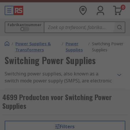
0
Fabrikantnummer
/
Power Supplies &
/
Power
/
Switching Power
Transformers
Supplies
Supplies
Switching Power Supplies
Switching power supplies, also known as a
switch mode power supply (SMPS), are electronic
devices that provide efficient and regulated
power conversion from one voltage level to
4699 Producten voor Switching Power
another. They are widely used in a variety of
Supplies
electronic devices, including computers,
smartphones, televisions, industrial equipment,
and more.Switching power supplies offer several
Filters
advantages over traditional linear power