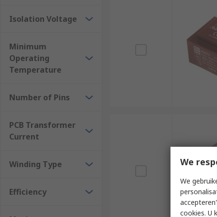
Isolation Voltage
Minimum
Operating
Temperature
Number of Pins
PCB Transformer
Current
We resp
Winding Type
We gebruike
Efficiency
personalisa
accepteren"
cookies. U 