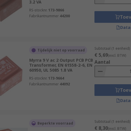
3.2 VA
RS-stocknr.
173-9866
Fabrikantnummer
44200
Toe
Data
Subtotaal (1 eenheid)
Tijdelijk niet op voorraad
€ 5,69
(excl. BTW)
Myrra 9 V ac 2 Output PCB PCB
Aantal
Transformer, EN 61558-2-6, EN
60950, UL 5085 1.8 VA
RS-stocknr.
173-9664
Fabrikantnummer
44092
Toe
Data
Subtotaal (1 eenheid)
Beperkte voorraad
€ 8,30
(excl. BTW)