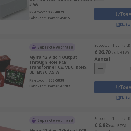
3 VA
RS-stocknr.
173-8879
Toe
Fabrikantnummer
45015
Data
Subtotaal (1 eenheid)
Beperkte voorraad
€ 26,70
(excl. BTW)
Myrra 12 V dc 1 Output
Aantal
Through Hole PCB
Transformer, CE, VDC, RoHS,
UL, ENEC 7.5 W
RS-stocknr.
869-5038
Fabrikantnummer
47202
Toe
Data
Subtotaal (1 eenheid)
Beperkte voorraad
€ 6,82
(excl. BTW)
Myrra 12 V ac 2 Output PCB