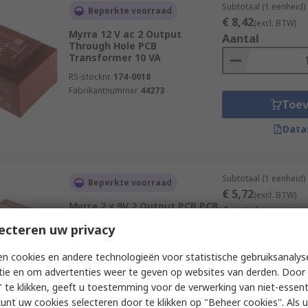
Subtotaal (1 eenheid)
Beperkte voorraad
€ 8,42
(excl. BTW)
Myrra 12 V ac 2 Output
Aantal
Through Hole PCB
Transformer 10 VA
RS-stocknr.
174-0018
Fabrikantnummer
44273
Toe
Data
Subtotaal (1 eenheid)
Beperkte voorraad
€ 5,72
(excl. BTW)
Myrra 2 x 9V 2 Output PCB PCB
Aantal
Transformer, CCA procedure,
ecteren uw privacy
UL 5085, CEI 85, UL 94 VO, VDE
EN 61558-2-6, EN 61558-2-6, EN
n cookies en andere technologieën voor statistische gebruiksanalys
RS-stocknr.
173-9793
tie en om advertenties weer te geven op websites van derden. Door 
Fabrikantnummer
44164
Toe
 te klikken, geeft u toestemming voor de verwerking van niet-essent
Data
kunt uw cookies selecteren door te klikken op "Beheer cookies". Als u 