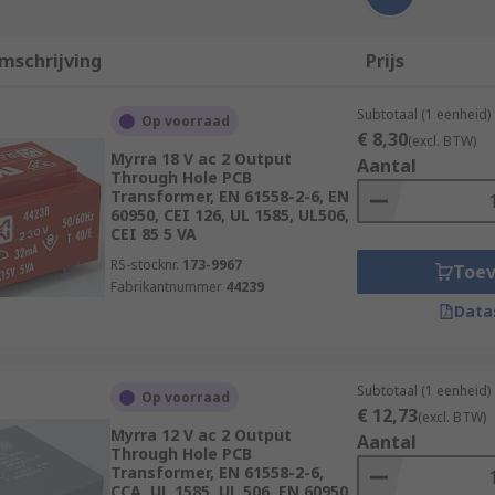
mschrijving
Prijs
Subtotaal (1 eenheid)
Op voorraad
€ 8,30
(excl. BTW)
Myrra 18 V ac 2 Output
Aantal
Through Hole PCB
Transformer, EN 61558-2-6, EN
60950, CEI 126, UL 1585, UL506,
CEI 85 5 VA
RS-stocknr.
173-9967
Toe
Fabrikantnummer
44239
Data
Subtotaal (1 eenheid)
Op voorraad
€ 12,73
(excl. BTW)
Myrra 12 V ac 2 Output
Aantal
Through Hole PCB
Transformer, EN 61558-2-6,
CCA, UL 1585, UL 506, EN 60950