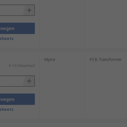
voegen
sheets
Myrra
PCB Transformer
€ 10,54/eenheid
voegen
sheets