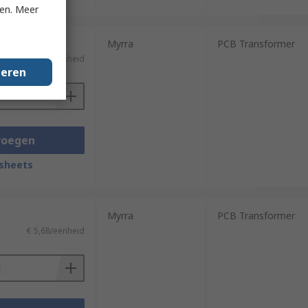
ken. Meer
Myrra
PCB Transformer
€ 20,73/eenheid
geren
voegen
sheets
Myrra
PCB Transformer
€ 5,68/eenheid