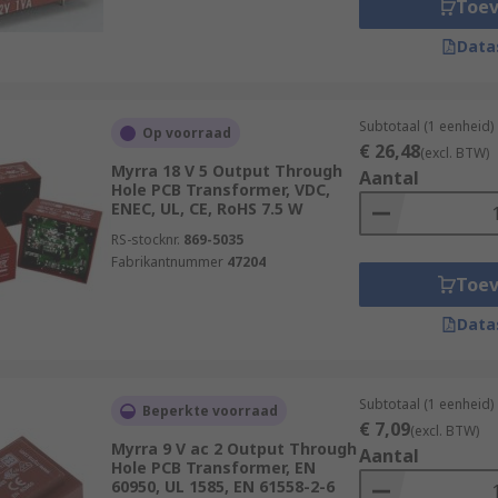
Toe
Data
Subtotaal (1 eenheid)
Op voorraad
€ 26,48
(excl. BTW)
Myrra 18 V 5 Output Through
Aantal
Hole PCB Transformer, VDC,
ENEC, UL, CE, RoHS 7.5 W
RS-stocknr.
869-5035
Fabrikantnummer
47204
Toe
Data
Subtotaal (1 eenheid)
Beperkte voorraad
€ 7,09
(excl. BTW)
Myrra 9 V ac 2 Output Through
Aantal
Hole PCB Transformer, EN
60950, UL 1585, EN 61558-2-6