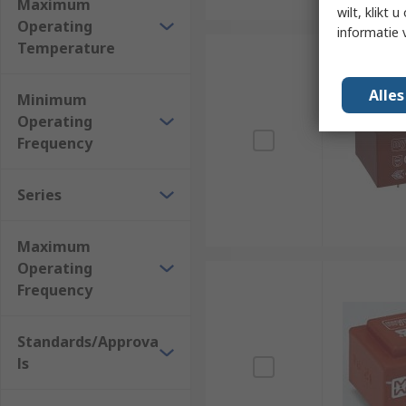
Maximum
wilt, klikt
Operating
informatie 
Temperature
Alle
Minimum
Operating
Frequency
Series
Maximum
Operating
Frequency
Standards/Approva
ls