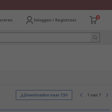
0
aceren
Inloggen / Registreer
Downloaden naar CSV
1
van
7