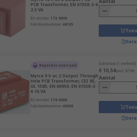
Aantal
PCB Transformer, EN 61558-2-6
2.3 VA
RS-stocknr.
173-9800
Fabrikantnummer
44165
Toe
Data
Subtotaal (1 eenheid)
Beperkte voorraad
€ 10,54
(excl. BTW)
Myrra 9 V ac 2 Output Through
Aantal
Hole PCB Transformer, CEI 85,
UL 1585, EN 60950, EN 61558-2-
6 16 VA
RS-stocknr.
174-0068
Fabrikantnummer
44308
Toe
Data