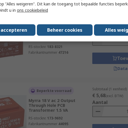
 u op "Alles weigeren". Dit kan de toegang tot bepaalde functies beper
vindt u in
ons cookiebeleid
Subtotaal (1 eenheid)
Op voorraad
€ 20,73
(excl. BTW)
Myrra 3.3 V 5 Output PCB PCB
s accepteren
Beheer cookies
Alles wei
Aantal
Transformer, ENEC, RoHS, UL,
VDC, CE 10 W
RS-stocknr.
183-8321
Fabrikantnummer
47216
Toe
Data
Subtotaal (1 eenheid)
Beperkte voorraad
€ 5,68
(excl. BTW)
Myrra 18 V ac 2 Output
Aantal
Through Hole PCB
Transformer 1.5 VA
RS-stocknr.
173-9692
Fabrikantnummer
44095