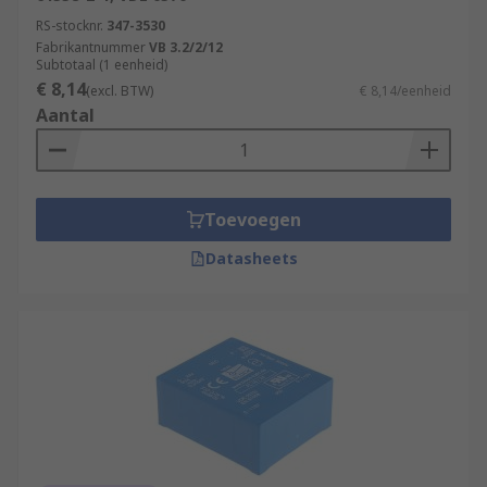
RS-stocknr.
347-3530
Fabrikantnummer
VB 3.2/2/12
Subtotaal (1 eenheid)
€ 8,14
(excl. BTW)
€ 8,14/eenheid
Aantal
Toevoegen
Datasheets