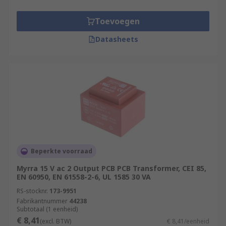
board. They are generally used in multilayered
printed circuit boards. Surface mounted
Toevoegen
transformers do not penetrate into the board
itself and are therefore very compact, which
Datasheets
makes them a popular choice for many
applications.
Beperkte voorraad
Myrra 15 V ac 2 Output PCB PCB Transformer, CEI 85,
EN 60950, EN 61558-2-6, UL 1585 30 VA
RS-stocknr.
173-9951
Fabrikantnummer
44238
Subtotaal (1 eenheid)
€ 8,41
(excl. BTW)
€ 8,41/eenheid