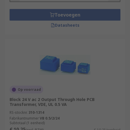
Toevoegen
Datasheets
Op voorraad
Block 24 V ac 2 Output Through Hole PCB
Transformer, VDE, UL 0.5 VA
RS-stocknr.
310-1314
Fabrikantnummer
VB 0.5/2/24
Subtotaal (1 eenheid)
€ 10,25
(excl. BTW)
€ 10,25/eenheid