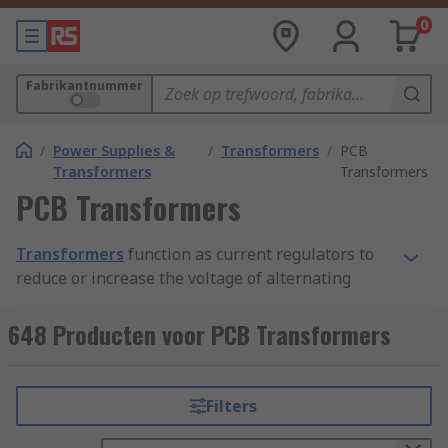
0
Fabrikantnummer
/
Power Supplies &
/
Transformers
/
PCB
Transformers
Transformers
PCB Transformers
Transformers
function as current regulators to
reduce or increase the voltage of alternating
currents in a variety of machinery. PCB (printed
circuit board) transformers are designed to work
648 Producten voor PCB Transformers
with printed circuit boards, which offer a compact
and convenient way to connect electric
components.
Filters
The PCB transformer sits above the surface of