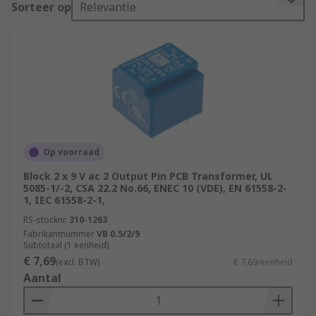
Sorteer op
Relevantie
the board, where it controls the voltage or
current transitioning through the board.
What are PCB transformers used for?
PCB transformers are used mainly in
manufacturing processes where current
regulation is needed. They're also used in
computer hardware applications and consumer
Op voorraad
devices to protect them from power surges.
Block 2 x 9 V ac 2 Output Pin PCB Transformer, UL
5085-1/-2, CSA 22.2 No.66, ENEC 10 (VDE), EN 61558-2-
Types of PCB transformers
1, IEC 61558-2-1,
PCB transformers can be recognised by their
RS-stocknr.
310-1263
Fabrikantnummer
VB 0.5/2/9
mounting capabilities. They are surface mounted
Subtotaal (1 eenheid)
or through-hole mounted.
€ 7,69
(excl. BTW)
€ 7,69/eenheid
Aantal
Through-hole mounted transformers have
connectors or pins that can pierce through the