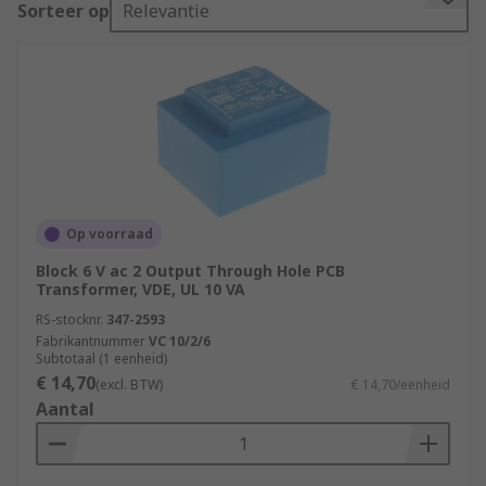
Sorteer op
Relevantie
the board, where it controls the voltage or
current transitioning through the board.
What are PCB transformers used for?
PCB transformers are used mainly in
manufacturing processes where current
regulation is needed. They're also used in
computer hardware applications and consumer
Op voorraad
devices to protect them from power surges.
Block 6 V ac 2 Output Through Hole PCB
Transformer, VDE, UL 10 VA
Types of PCB transformers
RS-stocknr.
347-2593
PCB transformers can be recognised by their
Fabrikantnummer
VC 10/2/6
Subtotaal (1 eenheid)
mounting capabilities. They are surface mounted
€ 14,70
(excl. BTW)
€ 14,70/eenheid
or through-hole mounted.
Aantal
Through-hole mounted transformers have
connectors or pins that can pierce through the