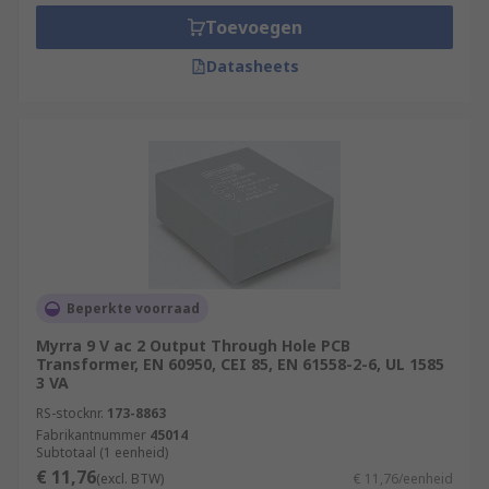
board. They are generally used in multilayered
Toevoegen
printed circuit boards. Surface mounted
transformers do not penetrate into the board
Datasheets
itself and are therefore very compact, which
makes them a popular choice for many
applications.
Beperkte voorraad
Myrra 9 V ac 2 Output Through Hole PCB
Transformer, EN 60950, CEI 85, EN 61558-2-6, UL 1585
3 VA
RS-stocknr.
173-8863
Fabrikantnummer
45014
Subtotaal (1 eenheid)
€ 11,76
(excl. BTW)
€ 11,76/eenheid