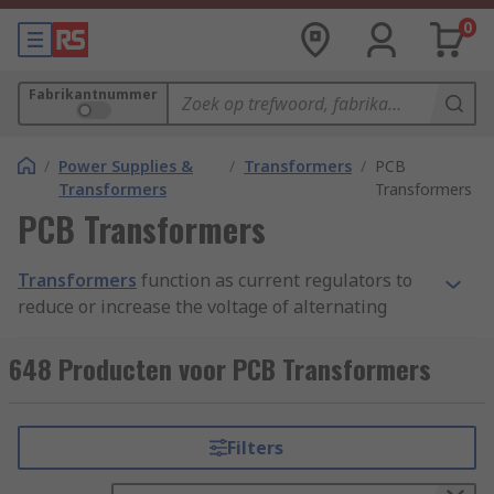
0
Fabrikantnummer
/
Power Supplies &
/
Transformers
/
PCB
Transformers
Transformers
PCB Transformers
Transformers
function as current regulators to
reduce or increase the voltage of alternating
currents in a variety of machinery. PCB (printed
circuit board) transformers are designed to work
648 Producten voor PCB Transformers
with printed circuit boards, which offer a compact
and convenient way to connect electric
components.
Filters
The PCB transformer sits above the surface of