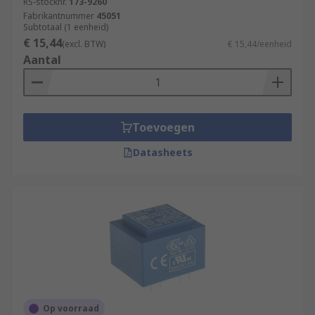
RS-stocknr.
173-9260
Fabrikantnummer
45051
Subtotaal (1 eenheid)
€ 15,44
(excl. BTW)
€ 15,44/eenheid
Aantal
Toevoegen
Datasheets
Op voorraad