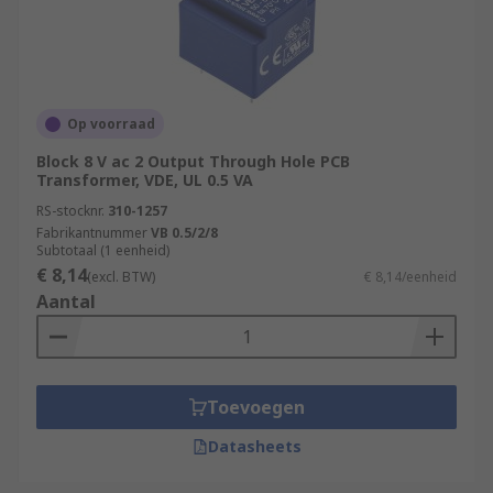
Op voorraad
Block 8 V ac 2 Output Through Hole PCB
Transformer, VDE, UL 0.5 VA
RS-stocknr.
310-1257
Fabrikantnummer
VB 0.5/2/8
Subtotaal (1 eenheid)
€ 8,14
(excl. BTW)
€ 8,14/eenheid
Aantal
Toevoegen
Datasheets