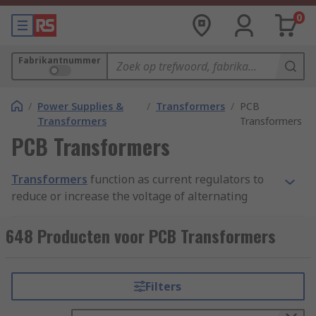
0
Fabrikantnummer
/
Power Supplies &
/
Transformers
/
PCB
Transformers
Transformers
PCB Transformers
Transformers
function as current regulators to
reduce or increase the voltage of alternating
currents in a variety of machinery. PCB (printed
circuit board) transformers are designed to work
648 Producten voor PCB Transformers
with printed circuit boards, which offer a compact
and convenient way to connect electric
components.
Filters
The PCB transformer sits above the surface of