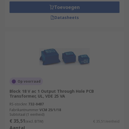
board. They are generally used in multilayered
Toevoegen
printed circuit boards. Surface mounted
transformers do not penetrate into the board
Datasheets
itself and are therefore very compact, which
makes them a popular choice for many
applications.
Op voorraad
Block 18 V ac 1 Output Through Hole PCB
Transformer, UL, VDE 25 VA
RS-stocknr.
732-0487
Fabrikantnummer
VCM 25/1/18
Subtotaal (1 eenheid)
€ 35,51
(excl. BTW)
€ 35,51/eenheid
Aantal