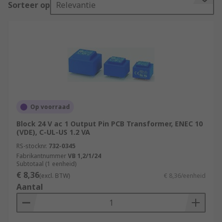
Sorteer op
Relevantie
the board, where it controls the voltage or
current transitioning through the board.
What are PCB transformers used for?
PCB transformers are used mainly in
manufacturing processes where current
regulation is needed. They're also used in
computer hardware applications and consumer
Op voorraad
devices to protect them from power surges.
Block 24 V ac 1 Output Pin PCB Transformer, ENEC 10
(VDE), C-UL-US 1.2 VA
Types of PCB transformers
RS-stocknr.
732-0345
PCB transformers can be recognised by their
Fabrikantnummer
VB 1,2/1/24
Subtotaal (1 eenheid)
mounting capabilities. They are surface mounted
€ 8,36
(excl. BTW)
€ 8,36/eenheid
or through-hole mounted.
Aantal
Through-hole mounted transformers have
connectors or pins that can pierce through the