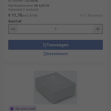
RS-stocknr.
732-0538
Fabrikantnummer
VB 2,8/1/6
Subtotaal (1 eenheid)
€ 11,78
(excl. BTW)
€ 11,78/eenheid
Aantal
Toevoegen
Datasheets
Op voorraad