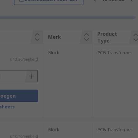
 used in computer hardware applications
Product
mounted.
Merk
Type
y used in multilayered printed circuit
Block
PCB Transformer
ich makes them a popular choice for
€ 12,36/eenheid
voegen
sheets
Block
PCB Transformer
€ 10,16/eenheid