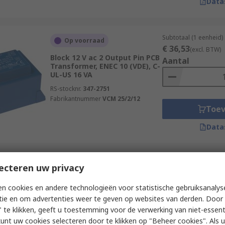
Data
Subtotaal (1 eenheid)
Op voorraad
€ 36,53
(excl. BTW)
Block 12 V ac 2 Output Pin PCB
Aantal
Transformer, ENEC 10 (VDE), C-
UL-US 16 VA
RS-stocknr.
347-2751
Fabrikantnummer
VCM 25/2/12
Toe
Data
Subtotaal (1 eenheid)
ecteren uw privacy
Op voorraad
€ 32,92
(excl. BTW)
Block 12 V ac 1 Output PCB PCB
Aantal
n cookies en andere technologieën voor statistische gebruiksanalys
Transformer, ENEC 10 (VDE), C-
tie en om advertenties weer te geven op websites van derden. Door 
UL-US 25 VA
 te klikken, geeft u toestemming voor de verwerking van niet-essent
RS-stocknr.
732-0480
kunt uw cookies selecteren door te klikken op "Beheer cookies". Als u 
Fabrikantnummer
VCM 25/1/12