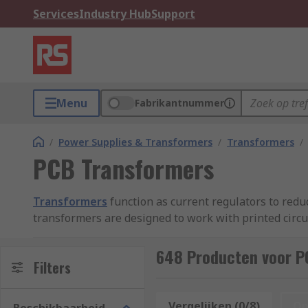
Services
Industry Hub
Support
Menu
Fabrikantnummer
/
Power Supplies & Transformers
/
Transformers
/
PCB Transformers
Transformers
function as current regulators to reduc
transformers are designed to work with printed circu
The PCB transformer sits above the surface of the boa
648 Producten voor P
Filters
What are PCB transformers used for?
Vergelijken (0/8)
Op