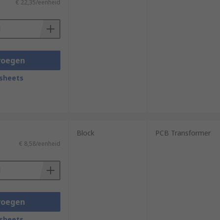
€ 22,35/eenheid
voegen
sheets
Block
PCB Transformer
€ 8,58/eenheid
voegen
sheets