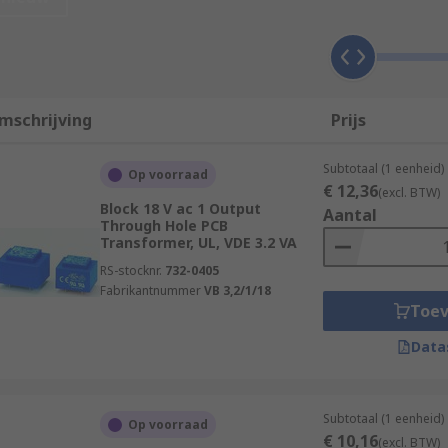
processes where current regulation is needed. They're also
rges.
g capabilities. They are surface mounted or through-hole 
mschrijving
Prijs
r pins that can pierce through the board. They are generall
Subtotaal (1 eenheid)
Op voorraad
te into the board itself and are therefore very compact, wh
€ 12,36
(excl. BTW)
Block 18 V ac 1 Output
Aantal
Through Hole PCB
Transformer, UL, VDE 3.2 VA
RS-stocknr.
732-0405
Fabrikantnummer
VB 3,2/1/18
Toe
Data
Subtotaal (1 eenheid)
Op voorraad
€ 10,16
(excl. BTW)