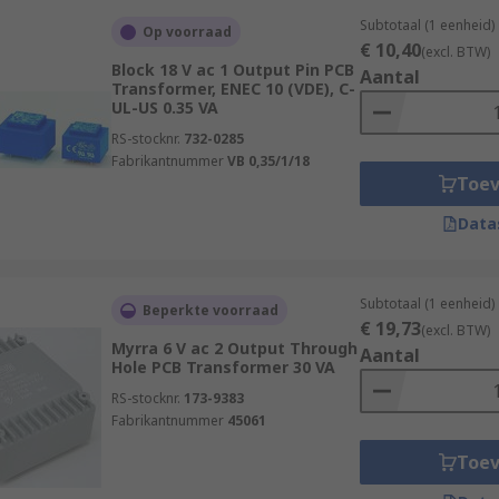
Subtotaal (1 eenheid)
Op voorraad
€ 10,40
(excl. BTW)
Block 18 V ac 1 Output Pin PCB
Aantal
Transformer, ENEC 10 (VDE), C-
UL-US 0.35 VA
RS-stocknr.
732-0285
Fabrikantnummer
VB 0,35/1/18
Toe
Data
Subtotaal (1 eenheid)
Beperkte voorraad
€ 19,73
(excl. BTW)
Myrra 6 V ac 2 Output Through
Aantal
Hole PCB Transformer 30 VA
RS-stocknr.
173-9383
Fabrikantnummer
45061
Toe