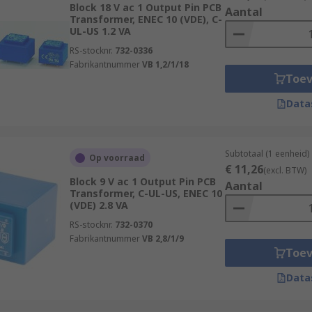
Block 18 V ac 1 Output Pin PCB
Aantal
Transformer, ENEC 10 (VDE), C-
UL-US 1.2 VA
RS-stocknr.
732-0336
Fabrikantnummer
VB 1,2/1/18
Toe
Data
Subtotaal (1 eenheid)
Op voorraad
€ 11,26
(excl. BTW)
Block 9 V ac 1 Output Pin PCB
Aantal
Transformer, C-UL-US, ENEC 10
(VDE) 2.8 VA
RS-stocknr.
732-0370
Fabrikantnummer
VB 2,8/1/9
Toe
Data