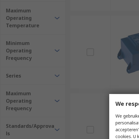
Maximum
Operating
Temperature
Minimum
Operating
Frequency
Series
Maximum
Operating
We resp
Frequency
We gebruike
personalisa
Standards/Approva
accepteren"
ls
cookies. U 