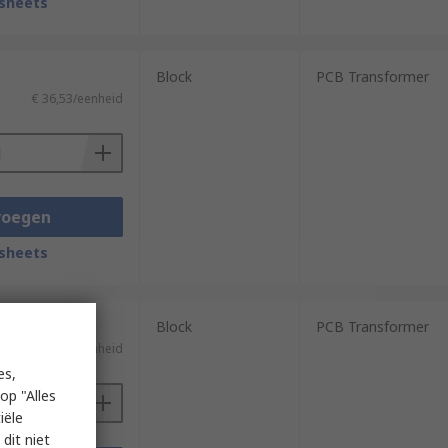
sheets
Block
PCB Transformer
€ 36,53/eenheid
voegen
sheets
Block
PCB Transformer
€ 32,92/eenheid
es,
op "Alles
iële
dit niet