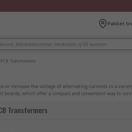
Pakket tr
PCB Transformers
e or increase the voltage of alternating currents in a variet
it boards, which offer a compact and convenient way to conn
rd, where it controls the voltage or current transitioning 
CB Transformers
nieuw