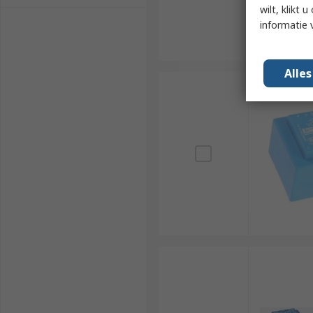
wilt, klikt
informatie 
Alle