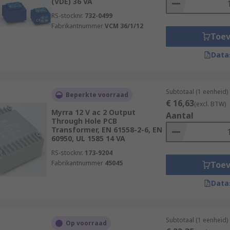
(VDE) 36 VA
RS-stocknr.
732-0499
Fabrikantnummer
VCM 36/1/12
Toe
Data
Subtotaal (1 eenheid)
Beperkte voorraad
€ 16,63
(excl. BTW)
Myrra 12 V ac 2 Output
Aantal
Through Hole PCB
Transformer, EN 61558-2-6, EN
60950, UL 1585 14 VA
RS-stocknr.
173-9204
Fabrikantnummer
45045
Toe
Data
Subtotaal (1 eenheid)
Op voorraad