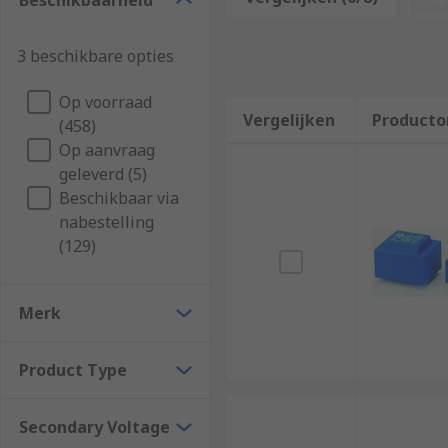
Beschikbaarheid
PCB transformers are used mainly in manufacturing 
and consumer devices to protect them from power su
3 beschikbare opties
Types of PCB transformers
Op voorraad
PCB transformers can be recognised by their mountin
Vergelijken
Producto
(458)
Op aanvraag
Through-hole mounted transformers have connectors o
geleverd (5)
boards. Surface mounted transformers do not penetra
Beschikbaar via
many applications.
nabestelling
(129)
Merk
Product Type
Secondary Voltage