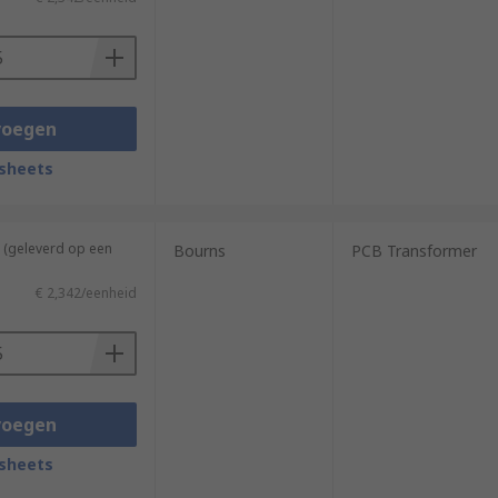
voegen
sheets
 (geleverd op een
Bourns
PCB Transformer
€ 2,342/eenheid
voegen
sheets