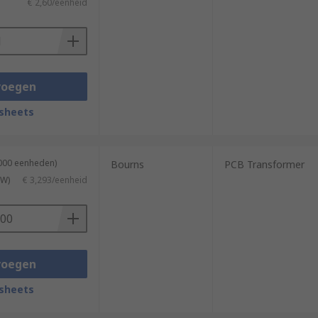
€ 2,60/eenheid
voegen
sheets
1000 eenheden)
Bourns
PCB Transformer
TW)
€ 3,293/eenheid
voegen
sheets