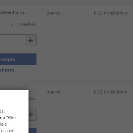
(geleverd op een
Bourns
PCB Transformer
€ 4,78/eenheid
voegen
sheets
Bourns
PCB Transformer
€ 4,78/eenheid
es,
op "Alles
iële
dit niet