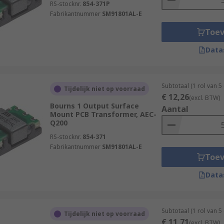
RS-stocknr.
854-371P
Fabrikantnummer
SM91801AL-E
Toe
Data
Subtotaal (1 rol van 
Tijdelijk niet op voorraad
€ 12,26
(excl. BTW)
Bourns 1 Output Surface
Aantal
Mount PCB Transformer, AEC-
Q200
RS-stocknr.
854-371
Fabrikantnummer
SM91801AL-E
Toe
Data
Subtotaal (1 rol van 
Tijdelijk niet op voorraad
€ 11,71
(excl. BTW)