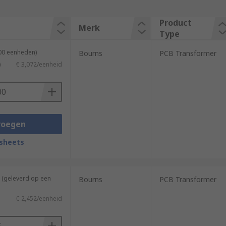
Product
Merk
Type
300 eenheden)
Bourns
PCB Transformer
)
€ 3,072/eenheid
voegen
sheets
 (geleverd op een
Bourns
PCB Transformer
€ 2,452/eenheid