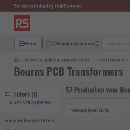
Services
Industry Hub
Support
Menu
Fabrikantnummer
/
Power Supplies & Transformers
/
Transformers
/
Bourns PCB Transformers
57 Producten voor Bo
Filters
(1)
ALLES VERWIJDEREN
Vergelijken (0/8)
Op
Geselecteerde filters