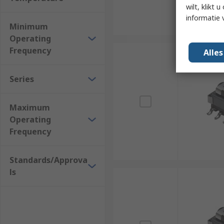
wilt, klikt
informatie 
Minimum
Operating
Frequency
Alle
Series
Maximum
Operating
Frequency
Standards/Approva
ls