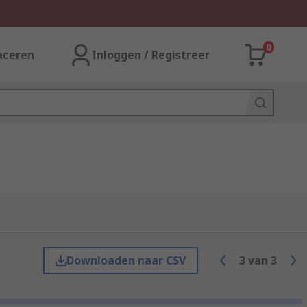
0
aceren
Inloggen / Registreer
Downloaden naar CSV
3
van
3