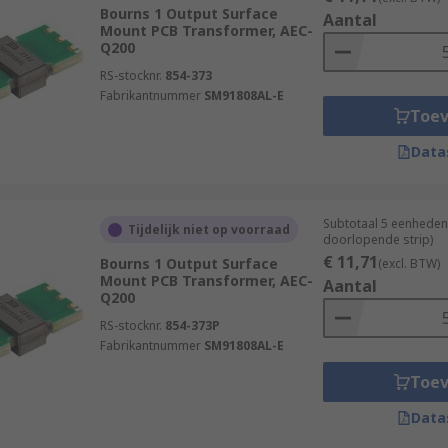
Bourns 1 Output Surface
Aantal
Mount PCB Transformer, AEC-
Q200
RS-stocknr.
854-373
Fabrikantnummer
SM91808AL-E
Toe
Data
Subtotaal 5 eenheden
Tijdelijk niet op voorraad
doorlopende strip)
€ 11,71
Bourns 1 Output Surface
(excl. BTW)
Mount PCB Transformer, AEC-
Aantal
Q200
RS-stocknr.
854-373P
Fabrikantnummer
SM91808AL-E
Toe
Data