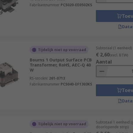
Fabrikantnummer
PCS020-EE0502KS
Toe
Data
Subtotaal (1 eenheid)
Tijdelijk niet op voorraad
€ 2,60
(excl. BTW)
Bourns 1 Output Surface PCB
Aantal
Transformer, RoHS, AEC-Q 40
W
RS-stocknr.
261-0713
Fabrikantnummer
PCS040-EF1303KS
Toe
Data
Subtotaal 1 eenheid 
Tijdelijk niet op voorraad
doorlopende strip)