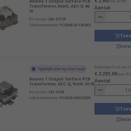
€ 2,60
Bourns 1 Output Surface PCB
(excl. BTW)
Transformer, RoHS, AEC-Q 40
Aantal
W
RS-stocknr.
261-0713P
Fabrikantnummer
PCS040-EF1303KS
Toe
Data
Subtotaal (1 rol van 
Tijdelijk niet op voorraad
€ 3.293,00
(excl. B
Bourns 1 Output Surface PCB
Aantal
Transformer, AEC-Q, RoHS 20 W
RS-stocknr.
261-0706
Fabrikantnummer
PCS020-EE05320S
Toe
Data