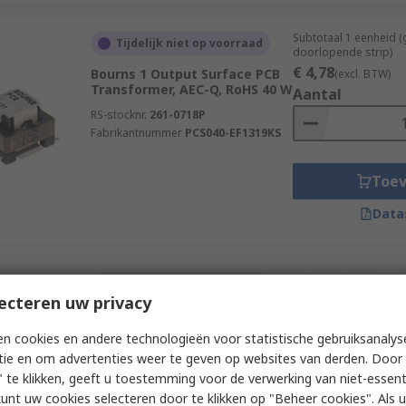
Subtotaal 1 eenheid 
Tijdelijk niet op voorraad
doorlopende strip)
€ 4,78
Bourns 1 Output Surface PCB
(excl. BTW)
Transformer, AEC-Q, RoHS 40 W
Aantal
RS-stocknr.
261-0718P
Fabrikantnummer
PCS040-EF1319KS
Toe
Data
Subtotaal (1 eenheid)
Tijdelijk niet op voorraad
€ 4,78
ecteren uw privacy
(excl. BTW)
Bourns 1 Output Surface PCB
Aantal
Transformer, AEC-Q, RoHS 40 W
n cookies en andere technologieën voor statistische gebruiksanalys
RS-stocknr.
261-0718
tie en om advertenties weer te geven op websites van derden. Door 
Fabrikantnummer
PCS040-EF1319KS
 te klikken, geeft u toestemming voor de verwerking van niet-essent
kunt uw cookies selecteren door te klikken op "Beheer cookies". Als u 