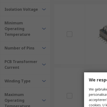
Isolation Voltage
Minimum
Operating
Temperature
Number of Pins
PCB Transformer
Current
We resp
Winding Type
We gebruike
Maximum
personalisa
accepteren"
Operating
cookies. U 
Temperature