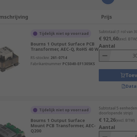
mschrijving
Prijs
Subtotaal (1 rol van 
Tijdelijk niet op voorraad
€ 921,60
(excl. BTW
Bourns 1 Output Surface PCB
Aantal
Transformer, AEC-Q, RoHS 40 W
RS-stocknr.
261-0714
Fabrikantnummer
PCS040-EF1305KS
Toe
Data
Subtotaal 5 eenheden
Tijdelijk niet op voorraad
doorlopende strip)
€ 12,26
Bourns 1 Output Surface
(excl. BTW)
Mount PCB Transformer, AEC-
Aantal
Q200