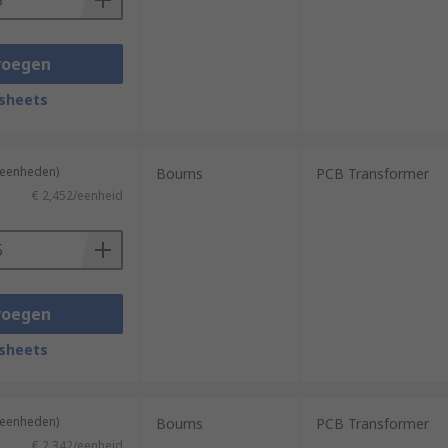
voegen
sheets
5 eenheden)
Bourns
PCB Transformer
€ 2,452/eenheid
voegen
sheets
5 eenheden)
Bourns
PCB Transformer
€ 2,342/eenheid