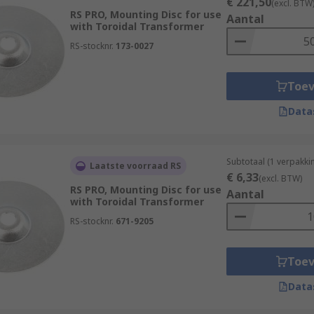
€ 221,50
(excl. BTW
RS PRO, Mounting Disc for use
Aantal
with Toroidal Transformer
RS-stocknr.
173-0027
Toe
Data
Subtotaal (1 verpakki
Laatste voorraad RS
€ 6,33
(excl. BTW)
RS PRO, Mounting Disc for use
Aantal
with Toroidal Transformer
RS-stocknr.
671-9205
Toe
Data