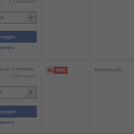
)
€ 0,443/eenheid
voegen
sheets
ng van 10 eenheden)
Mounting Disc
€ 0,633/eenheid
voegen
sheets