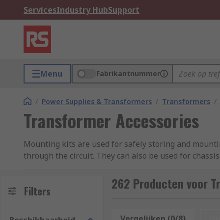
Services
Industry Hub
Support
Menu
Fabrikantnummer
/
Power Supplies & Transformers
/
Transformers
/
Transformer Accessories
Mounting kits are used for safely storing and mount
through the circuit. They can also be used for chassis
Mounting kits application
262 Producten voor T
Filters
Electric appliances such as:
Vergelijken (0/8)
Op