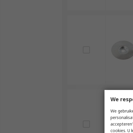
We resp
We gebruike
personalisa
accepteren"
cookies. U 