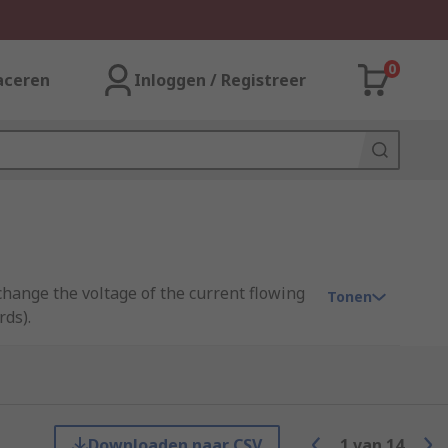
0
aceren
Inloggen / Registreer
 change the voltage of the current flowing
Tonen
rds).
Downloaden naar CSV
1
van
14