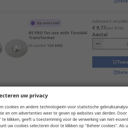
Data
Subtotaal (1 verpakki
Op voorraad
€ 9,77
(excl. BTW)
RS PRO for use with Toroidal
Aantal
Transformer
RS-stocknr.
124-9382
Toe
Data
Subtotaal (1 eenheid)
ecteren uw privacy
Op voorraad
€ 2,41
(excl. BTW)
RS PRO, Shroud for use with 6
Aantal
n cookies en andere technologieën voor statistische gebruiksanalys
VA Transformer
tie en om advertenties weer te geven op websites van derden. Door 
RS-stocknr.
503-912
 te klikken, geeft u toestemming voor de verwerking van niet-essent
kunt uw cookies selecteren door te klikken op "Beheer cookies". Als u 