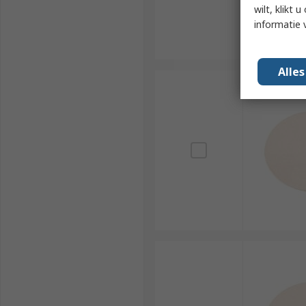
wilt, klikt
informatie 
Alle