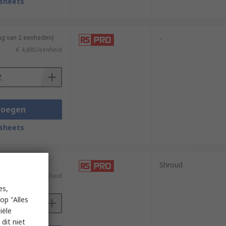
sheets
ng van 2 eenheden)
-
€ 4,885/eenheid
voegen
sheets
Shroud
€ 2,41/eenheid
es,
op "Alles
iële
dit niet