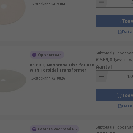
RS-stocknr.
124-9384
Toe
Data
Subtotaal (1 doos va
Op voorraad
€ 569,00
(excl. BTW
RS PRO, Neoprene Disc for use
Aantal
with Toroidal Transformer
RS-stocknr.
173-0026
Toe
Data
Subtotaal (1 doos va
Laatste voorraad RS