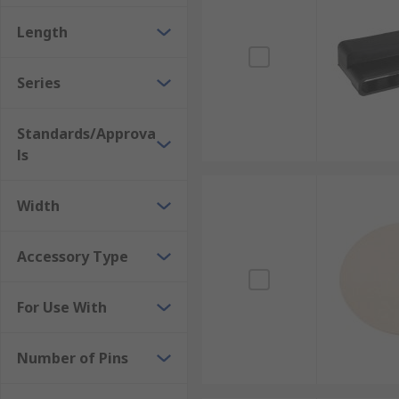
Length
Series
Standards/Approva
ls
Width
Accessory Type
For Use With
Number of Pins