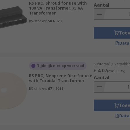
RS PRO, Shroud for use with
Aantal
100 VA Transformer, 75 VA
Transformer
RS-stocknr.
503-928
Toe
Data
Subtotaal (1 verpakki
Tijdelijk niet op voorraad
€ 4,07
(excl. BTW)
RS PRO, Neoprene Disc for use
Aantal
with Toroidal Transformer
RS-stocknr.
671-9211
Toe
Data