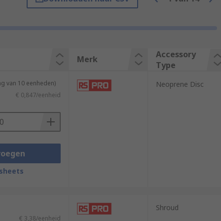
Accessory
Merk
Type
e waste heat that all transformers
ng van 10 eenheden)
Neoprene Disc
That's why mounting kits are important –
€ 0,847/eenheid
.
 mounting disks for toroidal transformers,
voegen
se with power transformers.
sheets
Shroud
€ 3,38/eenheid