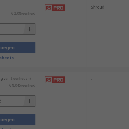
Shroud
€ 2,08/eenheid
voegen
sheets
ng van 2 eenheden)
-
€ 8,045/eenheid
voegen