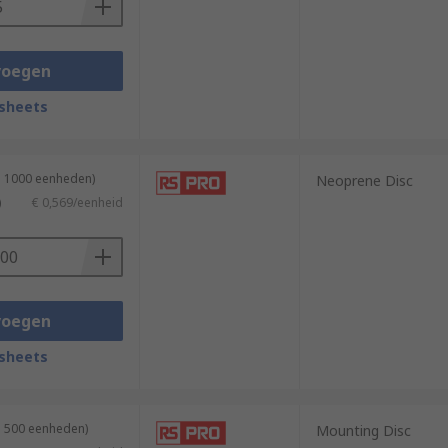
voegen
sheets
n 1000 eenheden)
Neoprene Disc
)
€ 0,569/eenheid
voegen
sheets
n 500 eenheden)
Mounting Disc