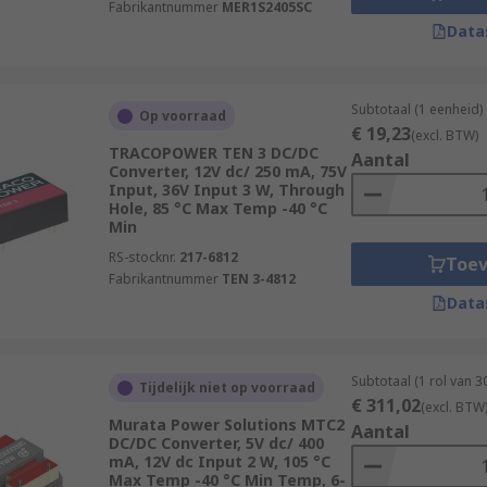
Fabrikantnummer
MER1S2405SC
Data
Subtotaal (1 eenheid)
Op voorraad
€ 19,23
(excl. BTW)
TRACOPOWER TEN 3 DC/DC
Aantal
Converter, 12V dc/ 250 mA, 75V
Input, 36V Input 3 W, Through
Hole, 85 °C Max Temp -40 °C
Min
RS-stocknr.
217-6812
Toe
Fabrikantnummer
TEN 3-4812
Data
Subtotaal (1 rol van 
Tijdelijk niet op voorraad
€ 311,02
(excl. BTW
Murata Power Solutions MTC2
Aantal
DC/DC Converter, 5V dc/ 400
mA, 12V dc Input 2 W, 105 °C
Max Temp -40 °C Min Temp, 6-