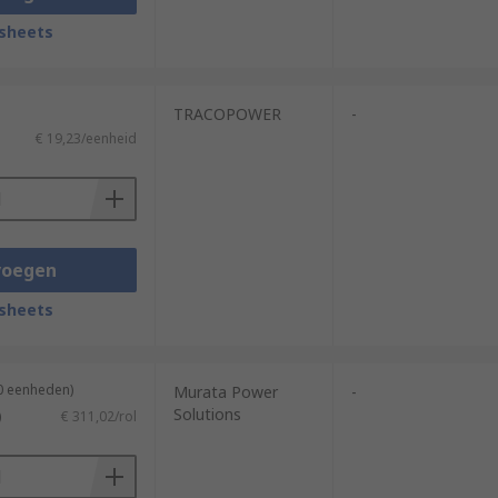
sheets
TRACOPOWER
-
€ 19,23/eenheid
voegen
sheets
30 eenheden)
Murata Power
-
Solutions
)
€ 311,02/rol