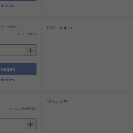
sheets
 10 eenheden)
TDK-Lambda
-
)
€ 126,36/tray
voegen
install. Our products come in a range of
sheets
MEAN WELL
-
€ 72,52/eenheid