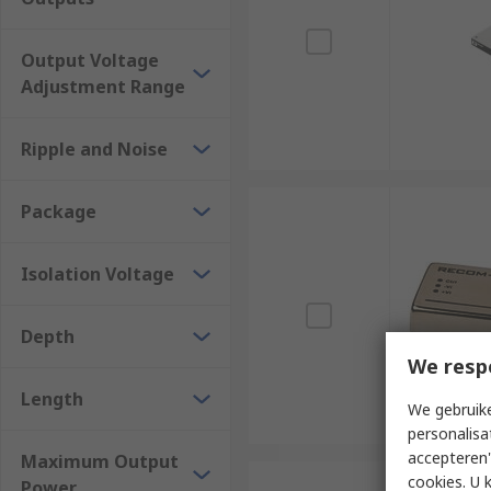
Output Voltage
Adjustment Range
Ripple and Noise
Package
Isolation Voltage
Depth
We resp
Length
We gebruike
personalisa
accepteren"
Maximum Output
cookies. U 
Power