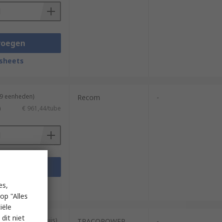
voegen
sheets
 9 eenheden)
Recom
-
)
€ 961,44/tube
voegen
sheets
es,
op "Alles
iële
dit niet
geleverd in een buis)
TRACOPOWER
-