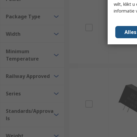
wilt, klikt
informatie 
Package Type
Alle
Width
Minimum
Temperature
Railway Approved
Series
Standards/Approva
ls
Weight