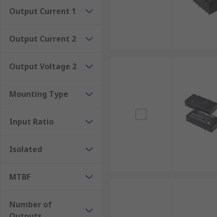
Rackmount
Output Current 1
Surface mount
Output Current 2
Through-hole
The advantages of isolated DC-DC converters
Output Voltage 2
Meet international safety standards and regulations.El
Mounting Type
voltage conversion with high efficiency.Certain mode
Input Ratio
Isolated
MTBF
Number of
Outputs