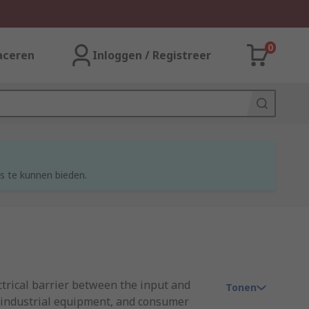
0
aceren
Inloggen / Registreer
s te kunnen bieden.
ctrical barrier between the input and
Tonen
, industrial equipment, and consumer