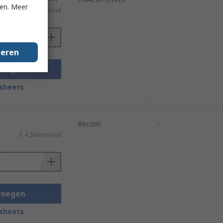
ken. Meer
€ 23,79/eenheid
geren
voegen
sheets
Recom
-
€ 4,36/eenheid
voegen
sheets