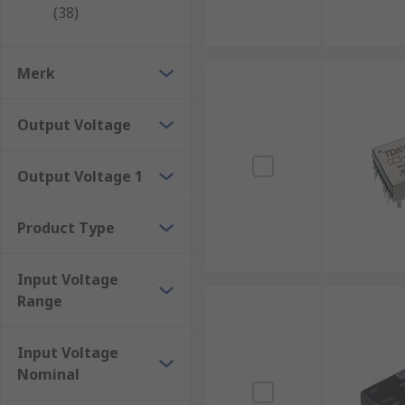
DIP16
(38)
DIP24
PDIP
Merk
SIP
Output Voltage
Encapsulated
Full and half brick
Output Voltage 1
Mounting Types
Product Type
DC-DC converters are used in many different environm
mounting options including:
Input Voltage
Range
Chassis mount
DIN-Rail mount
Input Voltage
Flange mount
Nominal
PCB mount