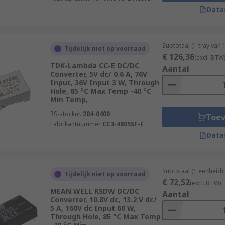
Data
Subtotaal (1 tray van
Tijdelijk niet op voorraad
€ 126,36
(excl. BTW
TDK-Lambda CC-E DC/DC
Aantal
Converter, 5V dc/ 0.6 A, 76V
Input, 36V Input 3 W, Through
Hole, 85 °C Max Temp -40 °C
Min Temp,
RS-stocknr.
204-0400
Toe
Fabrikantnummer
CC3-4805SF-E
ents and applications so they need to be easy to mount or 
Data
Subtotaal (1 eenheid)
Tijdelijk niet op voorraad
€ 72,52
(excl. BTW)
MEAN WELL RSDW DC/DC
Aantal
Converter, 10.8V dc, 13.2 V dc/
5 A, 160V dc Input 60 W,
Through Hole, 85 °C Max Temp