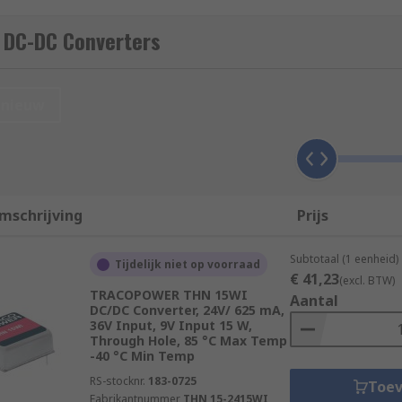
 DC-DC Converters
Converters from industry-leading brands including TDK-Lam
nieuw
nd devices containing different circuits or sub-circuits whe
ing AC to DC, an
AC-DC converter
would be used.
mschrijving
Prijs
Subtotaal (1 eenheid)
put and output voltages in both single outputs, dual output
Tijdelijk niet op voorraad
€ 41,23
(excl. BTW)
TRACOPOWER THN 15WI
Aantal
DC/DC Converter, 24V/ 625 mA,
36V Input, 9V Input 15 W,
Through Hole, 85 °C Max Temp
-40 °C Min Temp
ackages to suit every eventuality. Some of the most popula
RS-stocknr.
183-0725
Toe
Fabrikantnummer
THN 15-2415WI