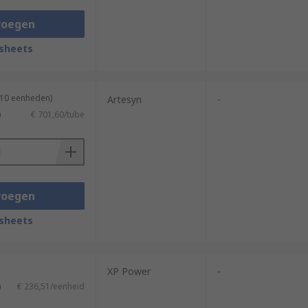
voegen
sheets
 10 eenheden)
Artesyn
-
)
€ 701,60/tube
n case of internal failure.Wide range of
voegen
sheets
XP Power
-
)
€ 236,51/eenheid