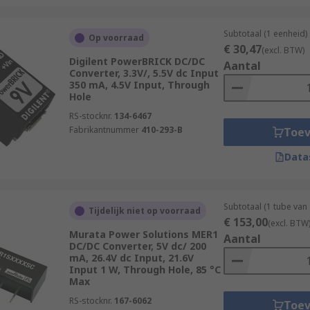
Subtotaal (1 eenheid)
Op voorraad
€ 30,47
(excl. BTW)
Digilent PowerBRICK DC/DC
Aantal
Converter, 3.3V/, 5.5V dc Input
350 mA, 4.5V Input, Through
Hole
RS-stocknr.
134-6467
Fabrikantnummer
410-293-B
Toe
Data
Subtotaal (1 tube van
Tijdelijk niet op voorraad
€ 153,00
(excl. BTW
Murata Power Solutions MER1
Aantal
DC/DC Converter, 5V dc/ 200
mA, 26.4V dc Input, 21.6V
Input 1 W, Through Hole, 85 °C
Max
RS-stocknr.
167-6062
Toe