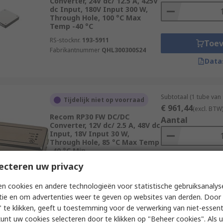
Converter, 24V dc/ 12.5 A, 425V
dc Input, 180V Input 300 W,
Through Hole, 100 °C Max
Temp -40 °C
RS-stocknr.
193-5911
Toe
Fabrikantnummer
QHL300300S24
Data
Subtotaal (1 tube van
Tijdelijk niet op voorraad
€ 961,44
(excl. BTW
Recom RP30 FW DC/DC
Aantal
Converter, 12V dc/ 2.5 A, 48V dc
Input, 18V Input 30 W,
Through Hole, 85 °C Max Temp
-40 °C Min
ecteren uw privacy
RS-stocknr.
166-8755
Toe
Fabrikantnummer
RP30-4812SFW
Data
n cookies en andere technologieën voor statistische gebruiksanalys
tie en om advertenties weer te geven op websites van derden. Door 
 te klikken, geeft u toestemming voor de verwerking van niet-essent
kunt uw cookies selecteren door te klikken op "Beheer cookies". Als u 
Subtotaal 1 eenheid (