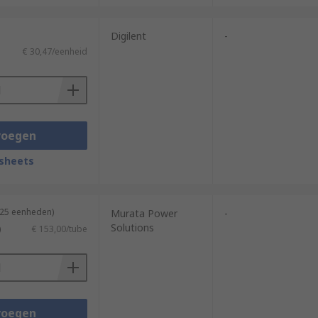
Digilent
-
€ 30,47/eenheid
voegen
sheets
 25 eenheden)
Murata Power
-
Solutions
)
€ 153,00/tube
voegen