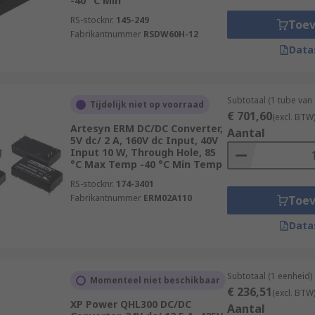
-40 °C Min
RS-stocknr.
145-249
Toe
Fabrikantnummer
RSDW60H-12
Data
Subtotaal (1 tube van
Tijdelijk niet op voorraad
€ 701,60
(excl. BTW
ectrical isolation provides additional safety to personnel i
Artesyn ERM DC/DC Converter,
Aantal
ls are railway- and medical-approved.
5V dc/ 2 A, 160V dc Input, 40V
Input 10 W, Through Hole, 85
°C Max Temp -40 °C Min Temp
RS-stocknr.
174-3401
Fabrikantnummer
ERM02A110
Toe
Data
Subtotaal (1 eenheid)
Momenteel niet beschikbaar
€ 236,51
(excl. BTW
XP Power QHL300 DC/DC
Aantal