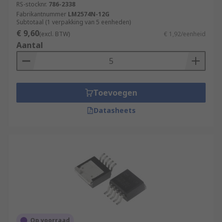
RS-stocknr.
786-2338
Fabrikantnummer
LM2574N-12G
Subtotaal (1 verpakking van 5 eenheden)
€ 9,60
(excl. BTW)
€ 1,92/eenheid
Aantal
Toevoegen
Datasheets
Op voorraad