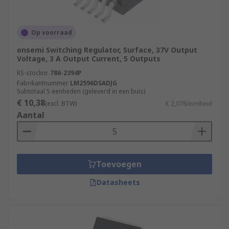
Op voorraad
onsemi Switching Regulator, Surface, 37V Output
Voltage, 3 A Output Current, 5 Outputs
RS-stocknr.
786-2394P
Fabrikantnummer
LM2596DSADJG
Subtotaal 5 eenheden (geleverd in een buis)
€ 10,38
(excl. BTW)
€ 2,076/eenheid
Aantal
Toevoegen
Datasheets