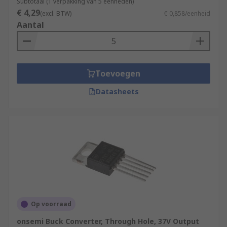
Subtotaal (1 verpakking van 5 eenheden)
€ 4,29
(excl. BTW)
€ 0,858/eenheid
Aantal
Toevoegen
Datasheets
Op voorraad
onsemi Buck Converter, Through Hole, 37V Output