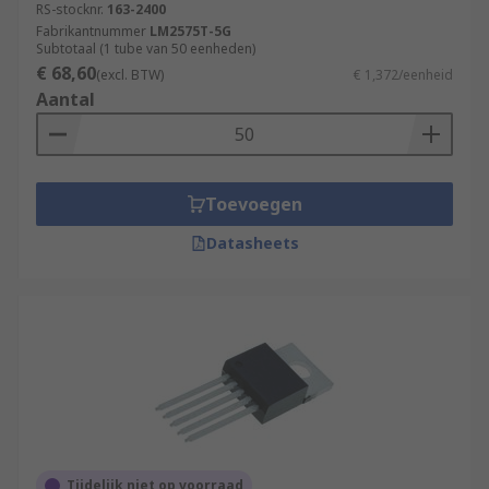
RS-stocknr.
163-2400
Fabrikantnummer
LM2575T-5G
Subtotaal (1 tube van 50 eenheden)
€ 68,60
(excl. BTW)
€ 1,372/eenheid
Aantal
Toevoegen
Datasheets
Tijdelijk niet op voorraad