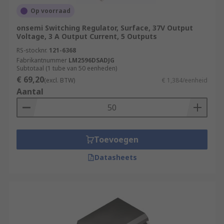
Op voorraad
onsemi Switching Regulator, Surface, 37V Output
Voltage, 3 A Output Current, 5 Outputs
RS-stocknr.
121-6368
Fabrikantnummer
LM2596DSADJG
Subtotaal (1 tube van 50 eenheden)
€ 69,20
(excl. BTW)
€ 1,384/eenheid
Aantal
Toevoegen
Datasheets