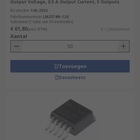
Output Voltage, 0.5 A Output Current, 5 Outputs
RS-stocknr.
145-3553
Fabrikantnummer
LM2574N-12G
Subtotaal (1 tube van 50 eenheden)
€ 61,80
(excl. BTW)
€ 1,236/eenheid
Aantal
Toevoegen
Datasheets