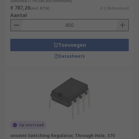
Subtotaal (1 rol van 800 eenheden)
€ 787,20
(excl. BTW)
€ 0,984/eenheid
Aantal
Toevoegen
Datasheets
Op voorraad
onsemi Switching Regulator, Through Hole, 37V