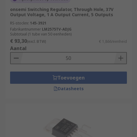
onsemi Switching Regulator, Through Hole, 37V
Output Voltage, 1 A Output Current, 5 Outputs
RS-stocknr.
145-3921
Fabrikantnummer
LM2575TV-ADJG
Subtotaal (1 tube van 50 eenheden)
€ 93,30
(excl. BTW)
€ 1,866/eenheid
Aantal
Toevoegen
Datasheets