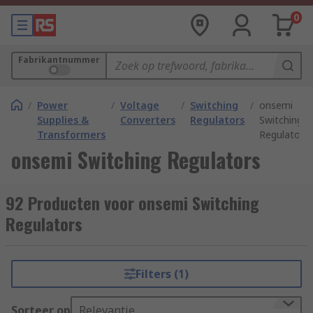
0
Fabrikantnummer
/
Power
/
Voltage
/
Switching
/
onsemi
Supplies &
Converters
Regulators
Switching
Transformers
Regulators
onsemi Switching Regulators
92 Producten voor onsemi Switching
Regulators
Filters (1)
Sorteer op
Relevantie