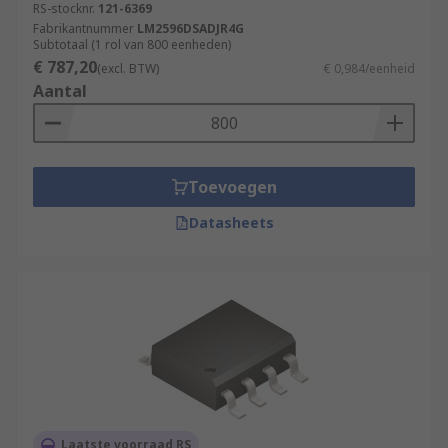
RS-stocknr.
121-6369
Fabrikantnummer
LM2596DSADJR4G
Subtotaal (1 rol van 800 eenheden)
€ 787,20
(excl. BTW)
€ 0,984/eenheid
Aantal
Toevoegen
Datasheets
Laatste voorraad RS