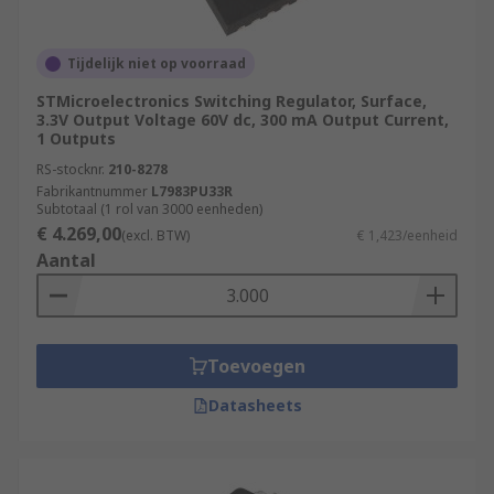
Tijdelijk niet op voorraad
STMicroelectronics Switching Regulator, Surface,
3.3V Output Voltage 60V dc, 300 mA Output Current,
1 Outputs
RS-stocknr.
210-8278
Fabrikantnummer
L7983PU33R
Subtotaal (1 rol van 3000 eenheden)
€ 4.269,00
(excl. BTW)
€ 1,423/eenheid
Aantal
Toevoegen
Datasheets