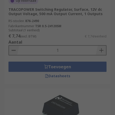
Op voorraad
TRACOPOWER Switching Regulator, Surface, 12V dc
Output Voltage, 500 mA Output Current, 1 Outputs
RS-stocknr.
876-2490
Fabrikantnummer
TSR 0.5-24120SM
Subtotaal (1 eenheid)
€ 7,74
(excl. BTW)
€ 7,74/eenheid
Aantal
Toevoegen
Datasheets