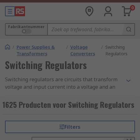
0
Fabrikantnummer
/
Power Supplies &
/
Voltage
/
Switching
Transformers
Converters
Regulators
Switching Regulators
Switching regulators are circuits that transform
voltage and input current into a voltage and an
output current of suitable level for properly feed
the system, compensating for variations in the
1625 Producten voor Switching Regulators
load and input voltage. They regulate energy
transfer to maintain a constant output voltage
within the circuit limits.
Filters
What are switching regulators used for?