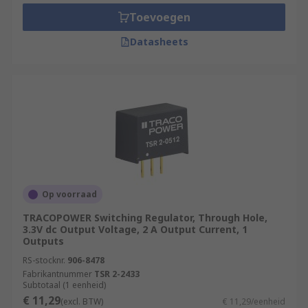
up to 95%. They often do not require external
Toevoegen
capacitors.
Datasheets
Op voorraad
TRACOPOWER Switching Regulator, Through Hole,
3.3V dc Output Voltage, 2 A Output Current, 1
Outputs
RS-stocknr.
906-8478
Fabrikantnummer
TSR 2-2433
Subtotaal (1 eenheid)
€ 11,29
(excl. BTW)
€ 11,29/eenheid