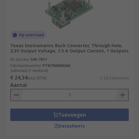
Op voorraad
Texas Instruments Buck Converter, Through Hole,
2.5V Output Voltage, 1.5 A Output Current, 1 Outputs
RS-stocknr.
545-7811
Fabrikantnummer
PTN78000WAH
Subtotaal (1 eenheid)
€ 24,34
(excl. BTW)
€ 24,34/eenheid
Aantal
Toevoegen
Datasheets