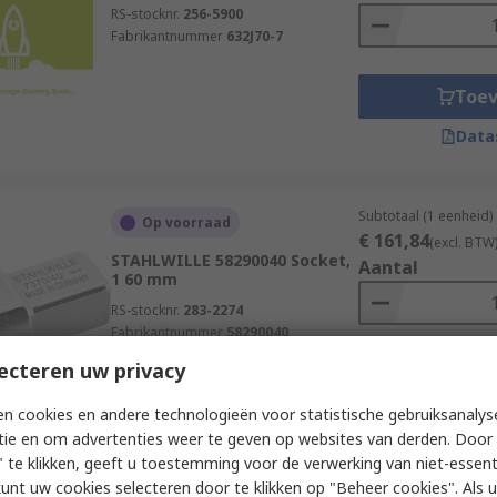
RS-stocknr.
256-5900
Fabrikantnummer
632J70-7
Toe
Data
Subtotaal (1 eenheid)
Op voorraad
€ 161,84
(excl. BTW
STAHLWILLE 58290040 Socket,
Aantal
1 60 mm
RS-stocknr.
283-2274
Fabrikantnummer
58290040
ecteren uw privacy
Toe
Data
n cookies en andere technologieën voor statistische gebruiksanalys
tie en om advertenties weer te geven op websites van derden. Door 
 te klikken, geeft u toestemming voor de verwerking van niet-essent
kunt uw cookies selecteren door te klikken op "Beheer cookies". Als u 
Subtotaal (1 eenheid)