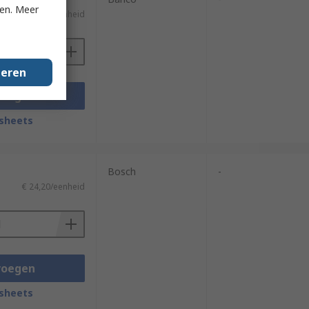
ken. Meer
€ 41,24/eenheid
geren
voegen
sheets
Bosch
-
€ 24,20/eenheid
voegen
sheets