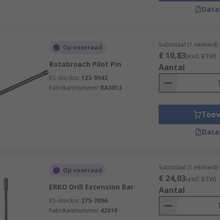
Data
 also prevents you from having to buy separate tools for dif
types of accessories required to cover all of the job types yo
 of a new tool, especially if your main drill is adaptable a
Subtotaal (1 eenheid)
Op voorraad
€ 10,83
(excl. BTW)
Rotabroach Pilot Pin
Aantal
RS-stocknr.
123-9943
Fabrikantnummer
RA3013
Toe
Data
Subtotaal (1 eenheid)
Op voorraad
€ 24,03
(excl. BTW)
ERKO Drill Extension Bar
Aantal
RS-stocknr.
275-7096
Fabrikantnummer
42010