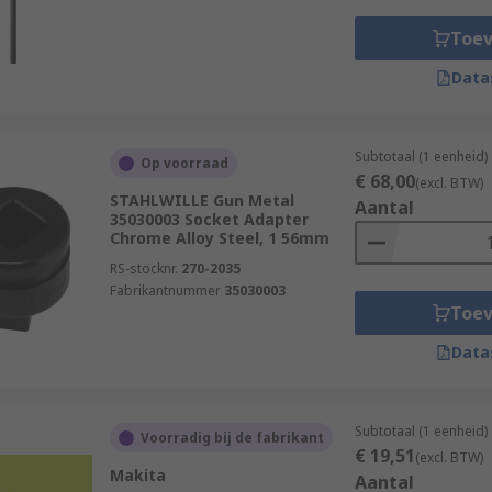
Toe
Data
Subtotaal (1 eenheid)
Op voorraad
€ 68,00
(excl. BTW)
STAHLWILLE Gun Metal
Aantal
35030003 Socket Adapter
Chrome Alloy Steel, 1 56mm
RS-stocknr.
270-2035
Fabrikantnummer
35030003
Toe
Data
Subtotaal (1 eenheid)
Voorradig bij de fabrikant
€ 19,51
(excl. BTW)
Makita
Aantal