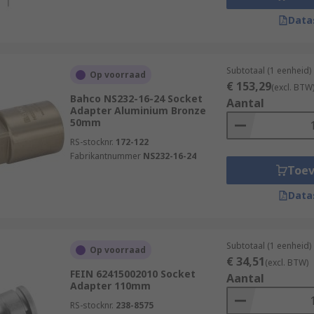
Data
Subtotaal (1 eenheid)
Op voorraad
€ 153,29
(excl. BTW
Bahco NS232-16-24 Socket
Aantal
Adapter Aluminium Bronze
50mm
RS-stocknr.
172-122
Fabrikantnummer
NS232-16-24
Toe
Data
Subtotaal (1 eenheid)
Op voorraad
€ 34,51
(excl. BTW)
FEIN 62415002010 Socket
Aantal
Adapter 110mm
RS-stocknr.
238-8575