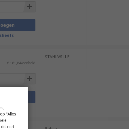
voegen
sheets
STAHLWILLE
-
)
€ 161,84/eenheid
voegen
sheets
es,
op "Alles
iële
dit niet
Bahco
-