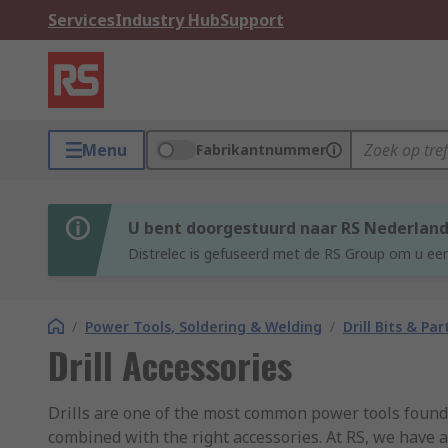
Services
Industry Hub
Support
Menu
Fabrikantnummer
U bent doorgestuurd naar RS Nederlan
Distrelec is gefuseerd met de RS Group om u een
/
Power Tools, Soldering & Welding
/
Drill Bits & Par
Drill Accessories
Drills are one of the most common power tools found i
combined with the right accessories. At RS, we have 