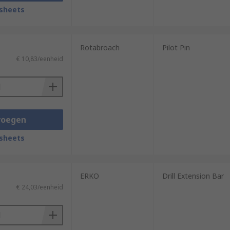
sheets
ferent applications, saving you time,
u will be undertaking, it will still be
nd can handle your different requirements.
Rotabroach
Pilot Pin
€ 10,83/eenheid
voegen
sheets
ERKO
Drill Extension Bar
€ 24,03/eenheid