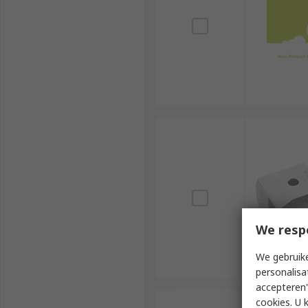
We resp
We gebruike
personalisa
accepteren"
cookies. U 