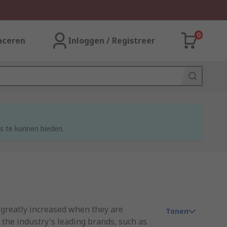
0
aceren
Inloggen / Registreer
s te kunnen bieden.
s greatly increased when they are
Tonen
 the industry's leading brands, such as