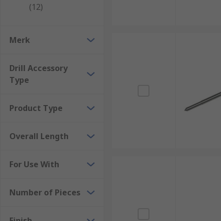
(12)
Having a selection of accessories for your power drill
space and money. While there may be several different 
Merk
more efficient to purchase several accessories instead
Drill Accessory
Type
Product Type
Overall Length
For Use With
Number of Pieces
Finish