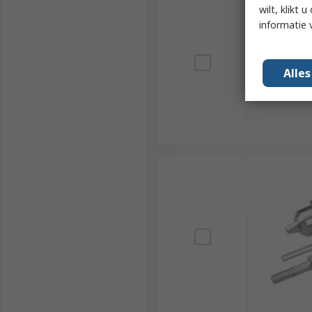
wilt, klikt
informatie 
Alle