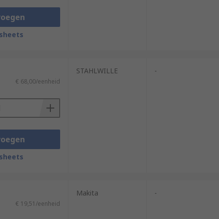
voegen
sheets
STAHLWILLE
-
€ 68,00/eenheid
voegen
sheets
Makita
-
€ 19,51/eenheid