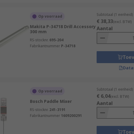
Subtotaal (1 eenheid)
Op voorraad
€ 38,33
(excl. BTW)
Makita P-34718 Drill Accessory
Aantal
300 mm
RS-stocknr.
695-204
Fabrikantnummer
P-34718
Toe
Data
Subtotaal (1 eenheid)
Op voorraad
€ 6,04
(excl. BTW)
Bosch Paddle Mixer
Aantal
RS-stocknr.
241-3191
Fabrikantnummer
1609200291
Toe