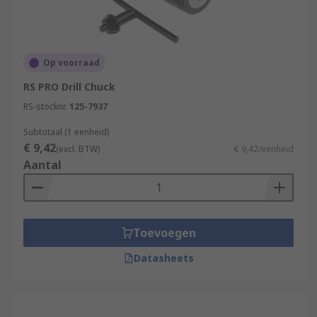
your main drill is adaptable and can handle your
different requirements.
Op voorraad
RS PRO Drill Chuck
RS-stocknr.
125-7937
Subtotaal (1 eenheid)
€ 9,42
(excl. BTW)
€ 9,42/eenheid
Aantal
Toevoegen
Datasheets