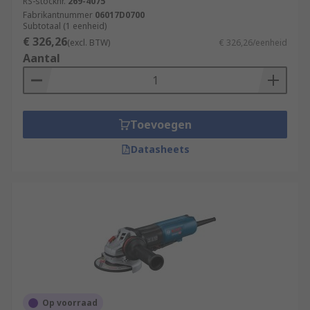
RS-stocknr.
269-4075
Fabrikantnummer
06017D0700
Subtotaal (1 eenheid)
€ 326,26
(excl. BTW)
€ 326,26/eenheid
Aantal
Toevoegen
Datasheets
Op voorraad