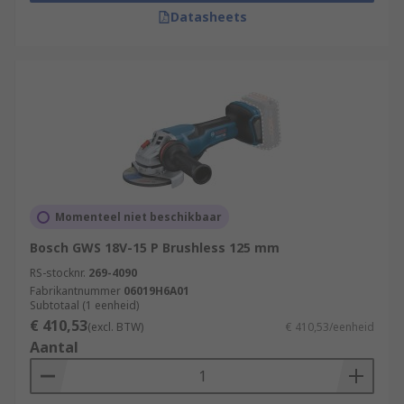
Datasheets
Momenteel niet beschikbaar
Bosch GWS 18V-15 P Brushless 125 mm
RS-stocknr.
269-4090
Fabrikantnummer
06019H6A01
Subtotaal (1 eenheid)
€ 410,53
(excl. BTW)
€ 410,53/eenheid
Aantal