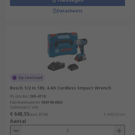
Toevoegen
Datasheets
Op voorraad
Bosch 1/2 in 18V, 4 Ah Cordless Impact Wrench
RS-stocknr.
269-4110
Fabrikantnummer
06019K4002
Subtotaal (1 set)
€ 648,55
(excl. BTW)
€ 648,55/set
Aantal