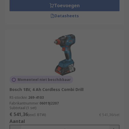
Toevoegen
Datasheets
Momenteel niet beschikbaar
Bosch 18V, 4 Ah Cordless Combi Drill
RS-stocknr.
269-4103
Fabrikantnummer
06019J2207
Subtotaal (1 set)
€ 541,36
(excl. BTW)
€ 541,36/set
Aantal