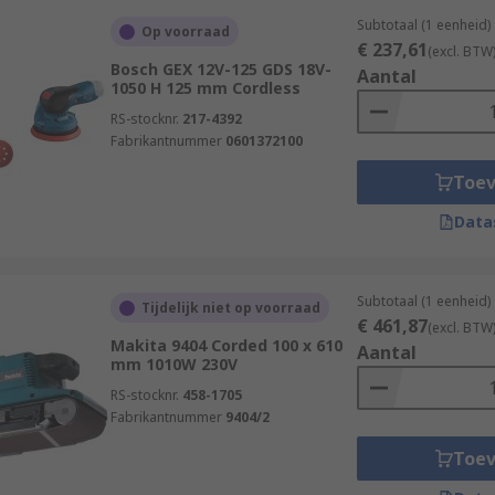
Subtotaal (1 eenheid)
Op voorraad
€ 237,61
(excl. BTW
Bosch GEX 12V-125 GDS 18V-
Aantal
1050 H 125 mm Cordless
RS-stocknr.
217-4392
Fabrikantnummer
0601372100
Toe
Data
Subtotaal (1 eenheid)
Tijdelijk niet op voorraad
€ 461,87
(excl. BTW
Makita 9404 Corded 100 x 610
Aantal
mm 1010W 230V
RS-stocknr.
458-1705
Fabrikantnummer
9404/2
Toe