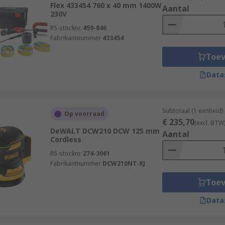
Flex 433454 760 x 40 mm 1400W
Aantal
230V
RS-stocknr.
459-846
Fabrikantnummer
433454
Toe
Data
Subtotaal (1 eenheid)
Op voorraad
€ 235,70
(excl. BTW
DeWALT DCW210 DCW 125 mm
Aantal
Cordless
RS-stocknr.
274-3061
Fabrikantnummer
DCW210NT-XJ
Toe
Data