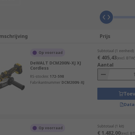
onary. They have been designed to move easily over the mate
, which vibrates in small circles or orbits. Orbital sanders
mschrijving
Prijs
used to remove the finish from a piece of wood or to smooth 
Subtotaal (1 eenheid)
Op voorraad
€ 405,43
(excl. BTW
DeWALT DCM200N-XJ XJ
Aantal
Cordless
RS-stocknr.
172-598
Fabrikantnummer
DCM200N-XJ
Toe
Data
Subtotaal (1 kit)
Op voorraad
€ 1.482,00
(excl. B