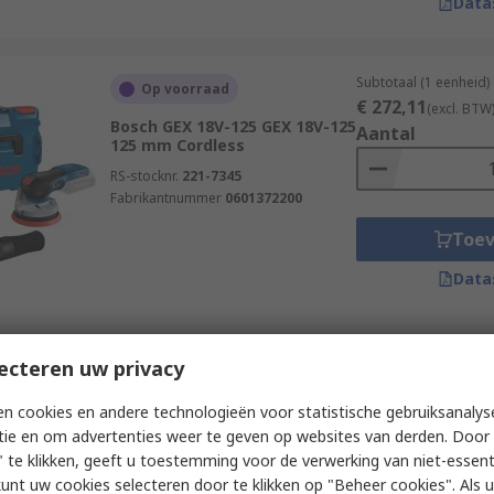
Data
Subtotaal (1 eenheid)
Op voorraad
€ 272,11
(excl. BTW
Bosch GEX 18V-125 GEX 18V-125
Aantal
125 mm Cordless
RS-stocknr.
221-7345
Fabrikantnummer
0601372200
Toe
Data
Subtotaal (1 eenheid)
ecteren uw privacy
Op voorraad
€ 13,46
(excl. BTW)
Stanley STHT0-05927 Cordless
Aantal
n cookies en andere technologieën voor statistische gebruiksanalys
RS-stocknr.
482-829
tie en om advertenties weer te geven op websites van derden. Door 
Fabrikantnummer
STHT0-05927
 te klikken, geeft u toestemming voor de verwerking van niet-essent
kunt uw cookies selecteren door te klikken op "Beheer cookies". Als u 