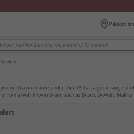
Pakket tr
Sanders
ou need a precision sander, then RS has a great range of el
me from a well-known brand such as Bosch, DeWalt, Makita,
to sanders
.
nders
anufacturers to shape and sand wood and other materials s
nieuw