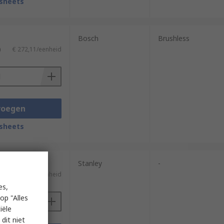
sheets
Bosch
Brushless
)
€ 272,11/eenheid
voegen
sheets
Stanley
-
€ 13,46/eenheid
es,
op "Alles
iële
dit niet