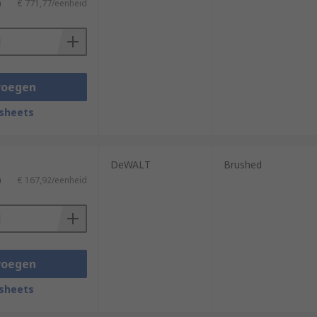
)
€ 771,77/eenheid
voegen
sheets
DeWALT
Brushed
)
€ 167,92/eenheid
voegen
sheets