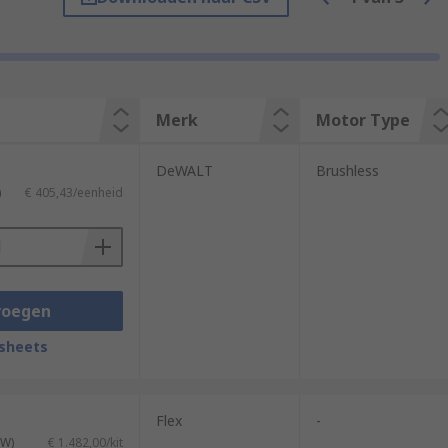
rial they are sanding.
 are popular tools with woodworkers,
Merk
Motor Type
a new project without leaving tell-tale
DeWALT
Brushless
)
€ 405,43/eenheid
voegen
sheets
Flex
-
TW)
€ 1.482,00/kit