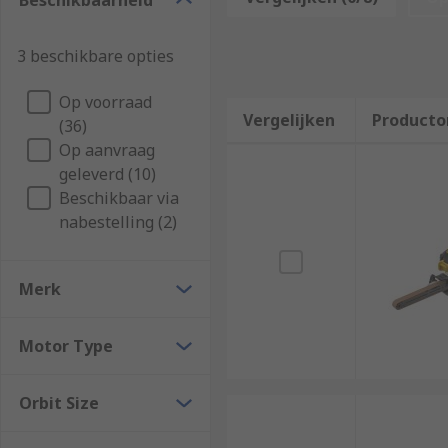
Beschikbaarheid
suited to flat surfaces and can be hand-held or stati
Random Orbital Sanders
3 beschikbare opties
Op voorraad
Orbital Sanders are handheld power tools for sanding
Vergelijken
Producto
(36)
cabinet makers and professional carpenters that are 
Op aanvraag
swirl marks that other sanders can leave.
geleverd (10)
Beschikbaar via
nabestelling (2)
Merk
Motor Type
Orbit Size