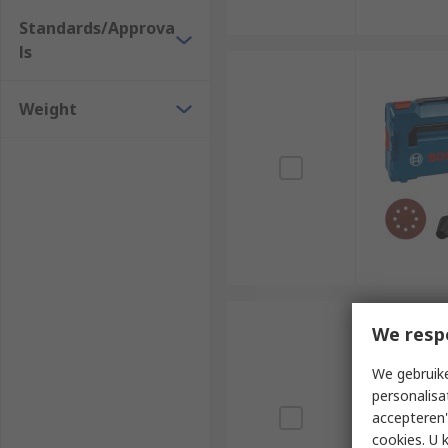
Standards/Approva
ls
Weight
We resp
We gebruike
personalisa
accepteren"
cookies. U 