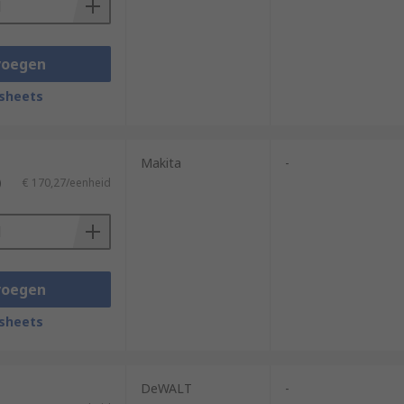
voegen
sheets
Makita
-
)
€ 170,27/eenheid
voegen
sheets
DeWALT
-