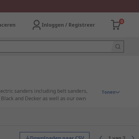
0
aceren
Inloggen / Registreer
ectric sanders including belt sanders,
Tonen
 Black and Decker as well as our own
uch as aluminium. Belt sanders are
Downloaden naar CSV
1
van
3