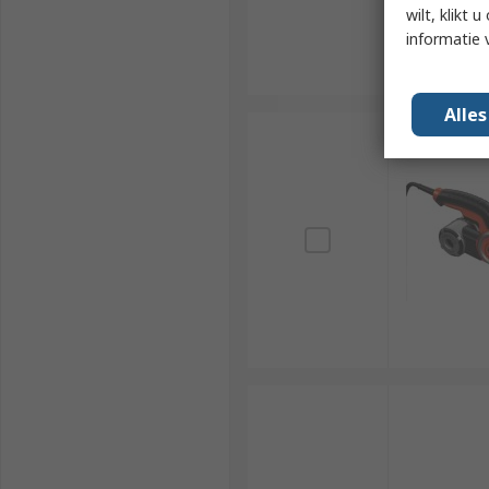
wilt, klikt
informatie 
Alle