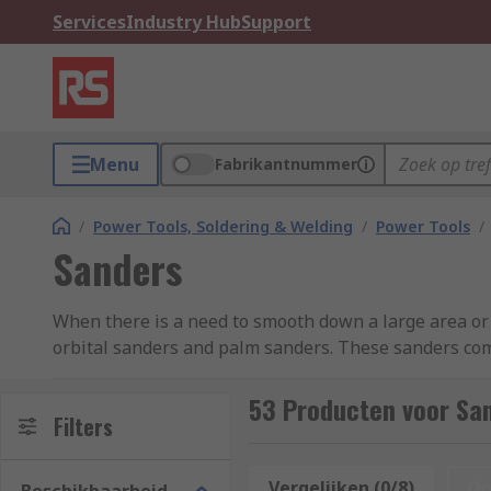
Services
Industry Hub
Support
Menu
Fabrikantnummer
/
Power Tools, Soldering & Welding
/
Power Tools
/
Sanders
When there is a need to smooth down a large area or y
orbital sanders and palm sanders. These sanders co
brand RS PRO. Discover more in our
complete guide 
53 Producten voor Sa
Belt Sanders
Filters
Belt sanders are used by both DIY enthusiasts and m
Vergelijken (0/8)
Op