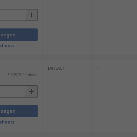
voegen
sheets
DeWALT
-
)
€ 235,70/eenheid
voegen
sheets