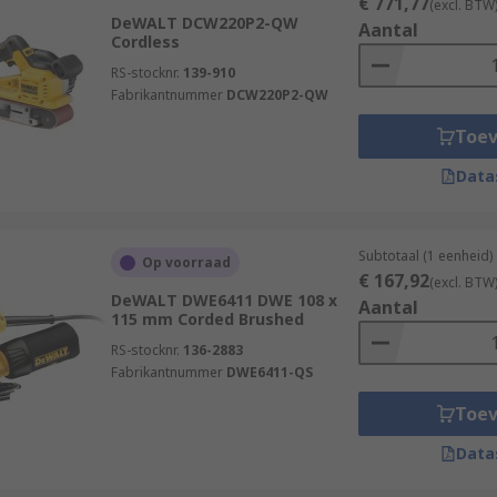
€ 771,77
(excl. BTW
DeWALT DCW220P2-QW
Aantal
Cordless
RS-stocknr.
139-910
Fabrikantnummer
DCW220P2-QW
Toe
Data
Subtotaal (1 eenheid)
Op voorraad
€ 167,92
(excl. BTW
DeWALT DWE6411 DWE 108 x
Aantal
115 mm Corded Brushed
RS-stocknr.
136-2883
Fabrikantnummer
DWE6411-QS
Toe
Data