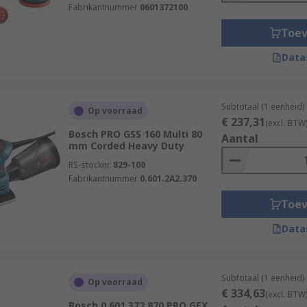
Fabrikantnummer
0601372100
Toe
Data
Subtotaal (1 eenheid)
Op voorraad
€ 237,31
(excl. BTW
Bosch PRO GSS 160 Multi 80
Aantal
mm Corded Heavy Duty
RS-stocknr.
829-100
Fabrikantnummer
0.601.2A2.370
Toe
Data
Subtotaal (1 eenheid)
Op voorraad
€ 334,63
(excl. BTW
Bosch 0.601.372.870 PRO GEX