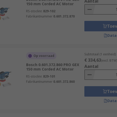
Aantal
150 mm Corded AC Motor
RS-stocknr.
829-102
Fabrikantnummer
0.601.372.870
Toe
Data
Subtotaal (1 eenheid)
Op voorraad
€ 334,63
(excl. BTW
Bosch 0.601.372.860 PRO GEX
Aantal
150 mm Corded AC Motor
RS-stocknr.
829-101
Fabrikantnummer
0.601.372.860
Toe
Data