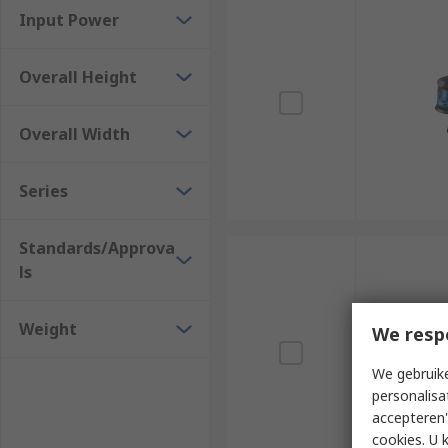
Input Power
Overall Height
Overall Width
Series
Standards/Approva
ls
Weight
We resp
We gebruike
personalisa
accepteren"
cookies. U 