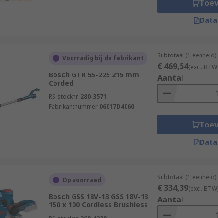
Toe
Data
Subtotaal (1 eenheid)
Voorradig bij de fabrikant
€ 469,54
(excl. BTW
Bosch GTR 55-225 215 mm
Aantal
Corded
RS-stocknr.
280-3571
Fabrikantnummer
06017D4060
Toe
Data
Subtotaal (1 eenheid)
Op voorraad
€ 334,39
(excl. BTW
Bosch GSS 18V-13 GSS 18V-13
Aantal
150 x 100 Cordless Brushless