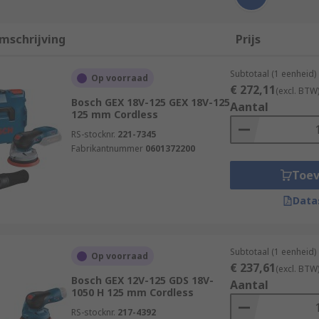
mschrijving
Prijs
Subtotaal (1 eenheid)
Op voorraad
€ 272,11
(excl. BTW
Bosch GEX 18V-125 GEX 18V-125
Aantal
125 mm Cordless
RS-stocknr.
221-7345
Fabrikantnummer
0601372200
Toe
Data
Subtotaal (1 eenheid)
Op voorraad
€ 237,61
(excl. BTW
Bosch GEX 12V-125 GDS 18V-
Aantal
1050 H 125 mm Cordless
RS-stocknr.
217-4392