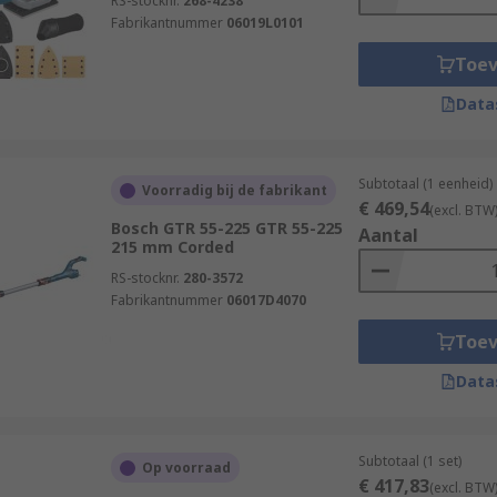
RS-stocknr.
268-4238
Fabrikantnummer
06019L0101
Toe
Data
Subtotaal (1 eenheid)
Voorradig bij de fabrikant
€ 469,54
(excl. BTW
Bosch GTR 55-225 GTR 55-225
Aantal
215 mm Corded
RS-stocknr.
280-3572
Fabrikantnummer
06017D4070
Toe
Data
Subtotaal (1 set)
Op voorraad
€ 417,83
(excl. BTW