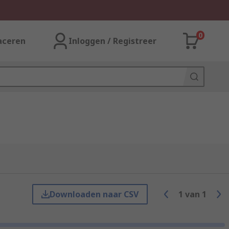
0
aceren
Inloggen / Registreer
Downloaden naar CSV
1
van
1