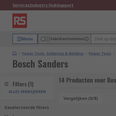
Services
Industry Hub
Support
Menu
Fabrikantnummer
/
Power Tools, Soldering & Welding
/
Power Tools
/
Bosch Sanders
14 Producten voor Bo
Filters
(1)
ALLES VERWIJDEREN
Vergelijken (0/8)
Op
Geselecteerde filters