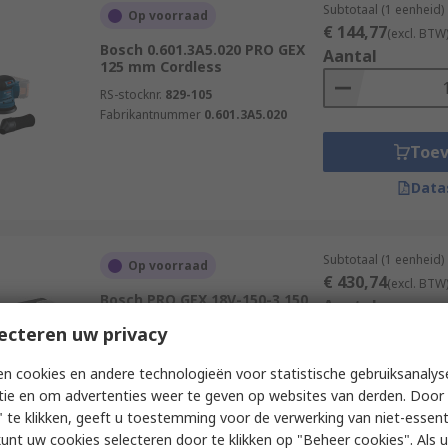
Subtotaal (1 eenheid)
Op voorraad
€ 144,77
(excl. BTW
Bosch 0.601.3A5.020 PRO GEX
Aantal
125 mm Cordless
RS-stocknr.
829-105
Fabrikantnummer
0.601.3A5.020
Toe
Data
Subtotaal (1 eenheid)
Op voorraad
€ 430,74
(excl. BTW
Bosch PRO GEX 18V-150-3 150
Aantal
mm Cordless
ecteren uw privacy
RS-stocknr.
829-103
Fabrikantnummer
0.601.372.903
n cookies en andere technologieën voor statistische gebruiksanalys
tie en om advertenties weer te geven op websites van derden. Door 
Toe
 te klikken, geeft u toestemming voor de verwerking van niet-essent
Data
kunt uw cookies selecteren door te klikken op "Beheer cookies". Als u 