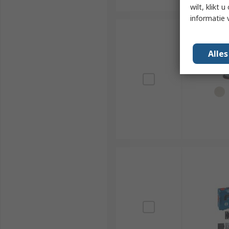
wilt, klikt
informatie 
Alle