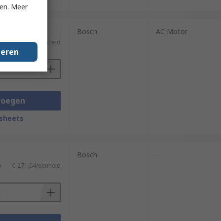
ken. Meer
Bosch
AC Motor
)
€ 611,11/eenheid
geren
voegen
sheets
Bosch
-
)
€ 271,64/eenheid