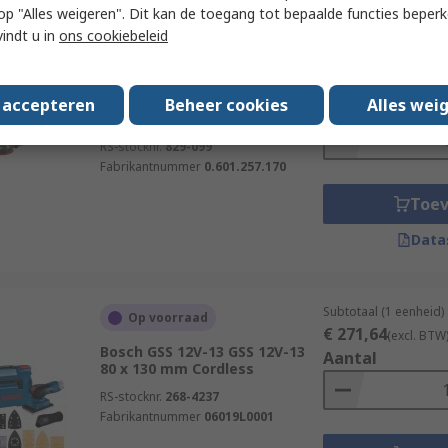
 u op "Alles weigeren". Dit kan de toegang tot bepaalde functies beper
vindt u in
ons cookiebeleid
Subtotaal (1 eenheid)
Op voorraad
€ 611,11
(excl. BTW
Bosch 0.601.257.170 PRO GET
s accepteren
Beheer cookies
Alles wei
Aantal
150 mm Corded AC Motor
RS-stocknr.
829-099
Fabrikantnummer
0.601.257.170
Toe
Data
Subtotaal (1 eenheid)
Op voorraad
€ 271,64
(excl. BTW
Bosch GSS 12V-13 GSS 12V-13
Aantal
80 x 130 mm Cordless
RS-stocknr.
268-4237
Fabrikantnummer
06019L0001