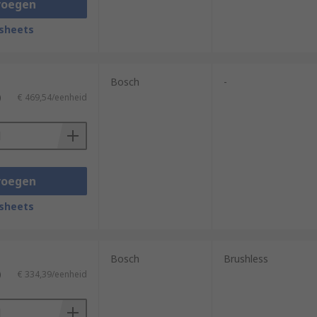
voegen
sheets
Bosch
-
)
€ 469,54/eenheid
voegen
sheets
Bosch
Brushless
)
€ 334,39/eenheid