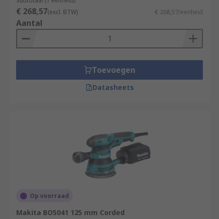
Subtotaal (1 eenheid)
€ 268,57
(excl. BTW)
€ 268,57/eenheid
Aantal
Toevoegen
Datasheets
Op voorraad
Makita BO5041 125 mm Corded