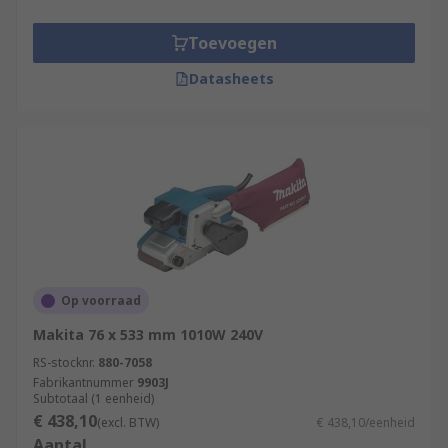
Toevoegen
Datasheets
Op voorraad
Makita 76 x 533 mm 1010W 240V
RS-stocknr.
880-7058
Fabrikantnummer
9903J
Subtotaal (1 eenheid)
€ 438,10
(excl. BTW)
€ 438,10/eenheid
Aantal