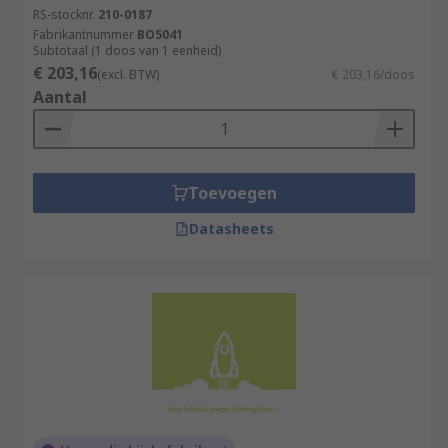
RS-stocknr.
210-0187
Fabrikantnummer
BO5041
Subtotaal (1 doos van 1 eenheid)
€ 203,16
(excl. BTW)
€ 203,16/doos
Aantal
Toevoegen
Datasheets