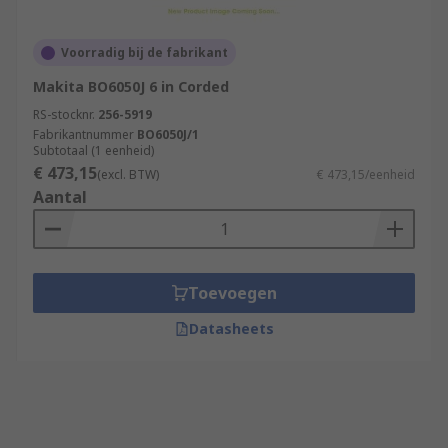
Voorradig bij de fabrikant
Makita BO6050J 6 in Corded
RS-stocknr.
256-5919
Fabrikantnummer
BO6050J/1
Subtotaal (1 eenheid)
€ 473,15
(excl. BTW)
€ 473,15/eenheid
Aantal
Toevoegen
Datasheets