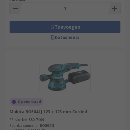
Toevoegen
Datasheets
Op voorraad
Makita BO5041J 123 x 123 mm Corded
RS-stocknr.
880-7109
Fabrikantnummer
BO5041J