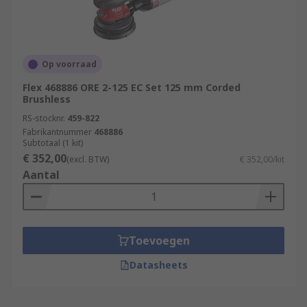
Op voorraad
Flex 468886 ORE 2-125 EC Set 125 mm Corded
Brushless
RS-stocknr.
459-822
Fabrikantnummer
468886
Subtotaal (1 kit)
€ 352,00
(excl. BTW)
€ 352,00/kit
Aantal
Toevoegen
Datasheets