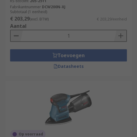
RS-stocknr.
205-2511
Fabrikantnummer
DCW200N-XJ
Subtotaal (1 eenheid)
€ 203,29
(excl. BTW)
€ 203,29/eenheid
Aantal
Toevoegen
Datasheets
Op voorraad