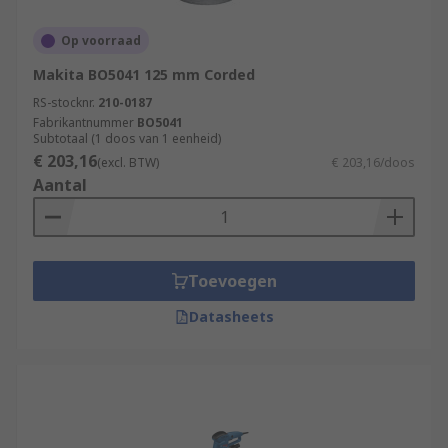
Op voorraad
Makita BO5041 125 mm Corded
RS-stocknr.
210-0187
Fabrikantnummer
BO5041
Subtotaal (1 doos van 1 eenheid)
€ 203,16
(excl. BTW)
€ 203,16/doos
Aantal
Toevoegen
Datasheets