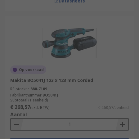
Datasheets
Op voorraad
Makita BO5041J 123 x 123 mm Corded
RS-stocknr.
880-7109
Fabrikantnummer
BO5041J
Subtotaal (1 eenheid)
€ 268,57
(excl. BTW)
€ 268,57/eenheid
Aantal