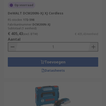
Op voorraad
DeWALT DCM200N-XJ XJ Cordless
RS-stocknr.
172-598
Fabrikantnummer
DCM200N-XJ
Subtotaal (1 eenheid)
€ 405,43
(excl. BTW)
€ 405,43/eenheid
Aantal
Toevoegen
Datasheets