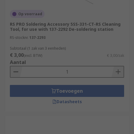
Op voorraad
RS PRO Soldering Accessory 5SS-331-CT-RS Cleaning
Tool, for use with 137-2292 De-soldering station
RS-stocknr.
137-2293
Subtotaal (1 zak van 3 eenheden)
€ 3,00
(excl. BTW)
€ 3,00/zak
Aantal
Toevoegen
Datasheets