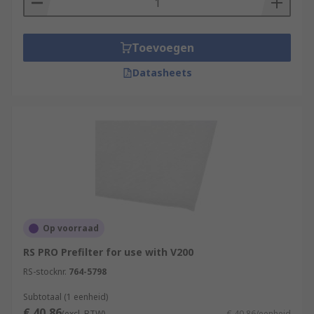
Toevoegen
Datasheets
Op voorraad
RS PRO Prefilter for use with V200
RS-stocknr.
764-5798
Subtotaal (1 eenheid)
€ 40,86
(excl. BTW)
€ 40,86/eenheid