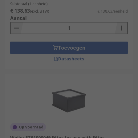
Subtotaal (1 eenheid)
€ 138,63
(excl. BTW)
€ 138,63/eenheid
Aantal
Toevoegen
Datasheets
Op voorraad
Weller FT91000049 Filter for use with Filter