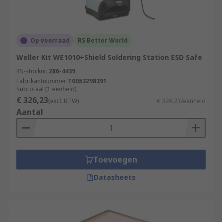
Op voorraad
RS Better World
Weller Kit WE1010+Shield Soldering Station ESD Safe
RS-stocknr.
286-4439
Fabrikantnummer
T0053298391
Subtotaal (1 eenheid)
€ 326,23
(excl. BTW)
€ 326,23/eenheid
Aantal
Toevoegen
Datasheets