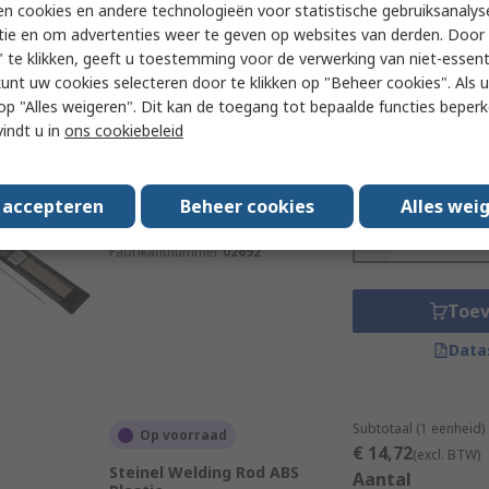
n cookies en andere technologieën voor statistische gebruiksanalys
tie en om advertenties weer te geven op websites van derden. Door 
Toe
 te klikken, geeft u toestemming voor de verwerking van niet-essent
Data
kunt uw cookies selecteren door te klikken op "Beheer cookies". Als u 
 u op "Alles weigeren". Dit kan de toegang tot bepaalde functies beper
vindt u in
ons cookiebeleid
Subtotaal (1 zak van 
Op voorraad
€ 6,82
(excl. BTW)
SIP 2 mm Welding Electrode
s accepteren
Beheer cookies
Aantal
Alles wei
RS-stocknr.
505-7326
Fabrikantnummer
02692
Toe
Data
Subtotaal (1 eenheid)
Op voorraad
€ 14,72
(excl. BTW)
Steinel Welding Rod ABS
Aantal