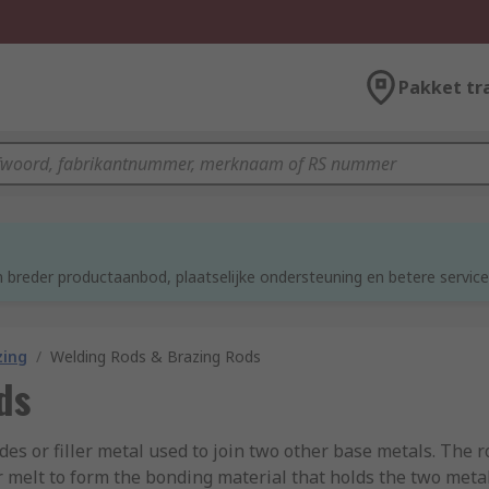
Pakket tr
d
 breder productaanbod, plaatselijke ondersteuning en betere service
zing
/
Welding Rods & Brazing Rods
ds
odes or filler metal used to join two other base metals. The
r melt to form the bonding material that holds the two met