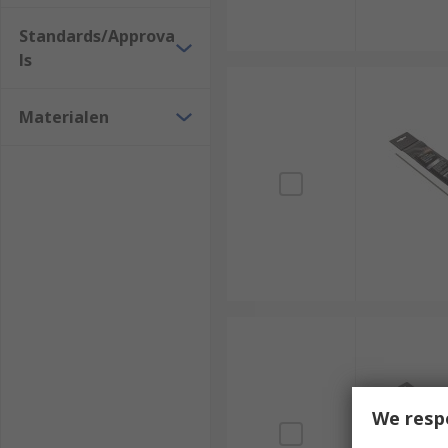
Standards/Approva
ls
Materialen
We resp