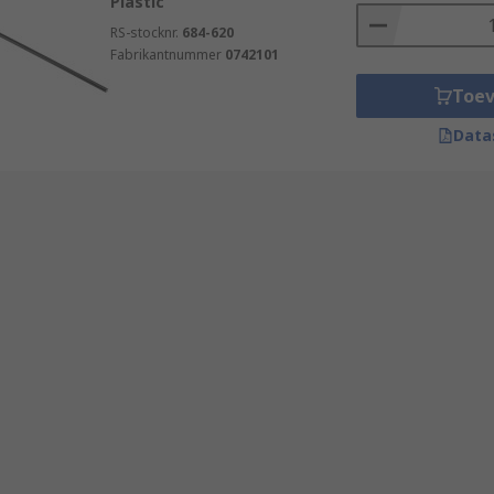
Plastic
RS-stocknr.
684-620
Fabrikantnummer
0742101
Toe
Data