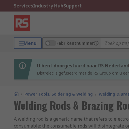
Services
Industry Hub
Support
Menu
Fabrikantnummer
U bent doorgestuurd naar RS Nederlan
Distrelec is gefuseerd met de RS Group om u een
/
Power Tools, Soldering & Welding
/
Welding & Bra
Welding Rods & Brazing Ro
A welding rod is a generic name that refers to electr
consumable; the consumable rods will disintegrate o