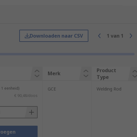
 environment.
d cools to form a solid bond. Brazing
Downloaden naar CSV
1
van
1
Product
Merk
Type
 1 eenheid)
GCE
Welding Rod
€ 90,48/doos
voegen