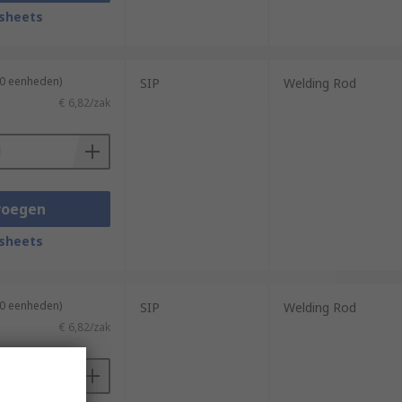
sheets
10 eenheden)
SIP
Welding Rod
€ 6,82/zak
voegen
sheets
10 eenheden)
SIP
Welding Rod
€ 6,82/zak