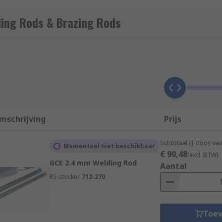
ls to propagate their fusing in an oxygen-rich atmospheric
ding Rods & Brazing Rods
two pieces of base metal, the braze flows across the joint an
nieuw
han the base metal pieces.
mschrijving
Prijs
Subtotaal (1 doos van
Momenteel niet beschikbaar
€ 90,48
(excl. BTW)
GCE 2.4 mm Welding Rod
Aantal
RS-stocknr.
712-270
Toe