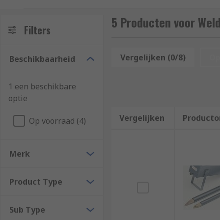
provide enough catalytic reaction with the base meta
5 Producten voor Wel
What are brazing rods?
Filters
Brazing rods are used in the same process that joins 
Vergelijken (0/8)
Op
Beschikbaarheid
creates an extremely strong joint, usually stronger t
1 een beschikbare
optie
Vergelijken
Producto
Op voorraad (4)
Merk
Product Type
Sub Type