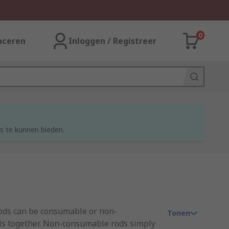
0
aceren
Inloggen / Registreer
s te kunnen bieden.
 rods can be consumable or non-
Tonen
als together. Non-consumable rods simply