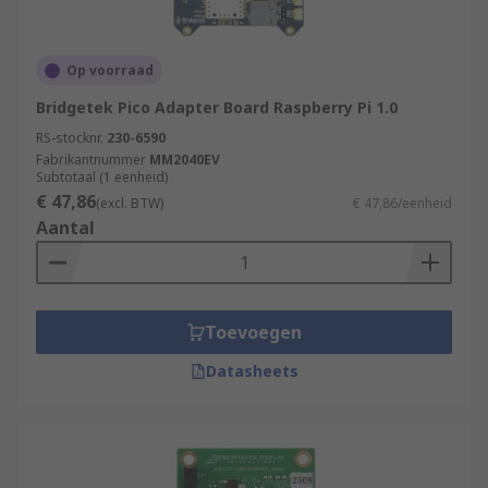
Op voorraad
Bridgetek Pico Adapter Board Raspberry Pi 1.0
RS-stocknr.
230-6590
Fabrikantnummer
MM2040EV
Subtotaal (1 eenheid)
€ 47,86
(excl. BTW)
€ 47,86/eenheid
Aantal
Toevoegen
Datasheets