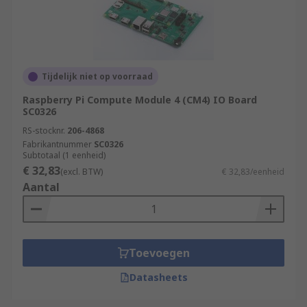
Tijdelijk niet op voorraad
Raspberry Pi Compute Module 4 (CM4) IO Board
SC0326
RS-stocknr.
206-4868
Fabrikantnummer
SC0326
Subtotaal (1 eenheid)
€ 32,83
(excl. BTW)
€ 32,83/eenheid
Aantal
Toevoegen
Datasheets