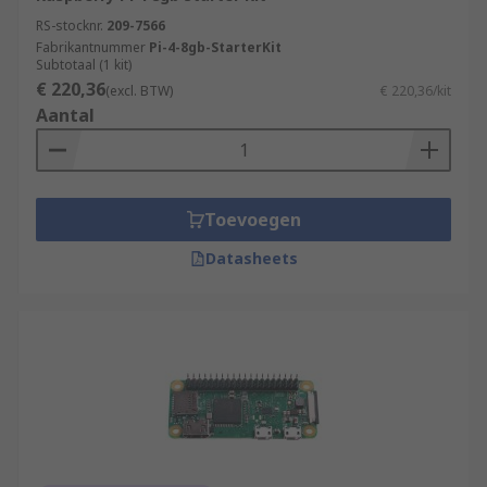
RS-stocknr.
209-7566
Fabrikantnummer
Pi-4-8gb-StarterKit
Subtotaal (1 kit)
€ 220,36
(excl. BTW)
€ 220,36/kit
Aantal
Toevoegen
Datasheets