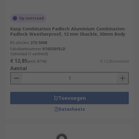
Op voorraad
Kasp Combination Padlock Aluminium Combination
Padlock Weatherproof, 12 mm Shackle, 30mm Body
RS-stocknr.
273-5008
Fabrikantnummer
K10530YELD
Subtotaal (1 eenheid)
€ 12,85
(excl. BTW)
€ 12,85/eenheid
Aantal
Toevoegen
Datasheets