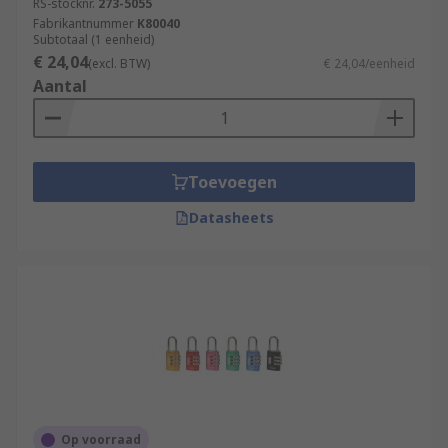
RS-stocknr.
273-5055
Fabrikantnummer
K80040
Subtotaal (1 eenheid)
€ 24,04
(excl. BTW)
€ 24,04/eenheid
Aantal
Toevoegen
Datasheets
Op voorraad