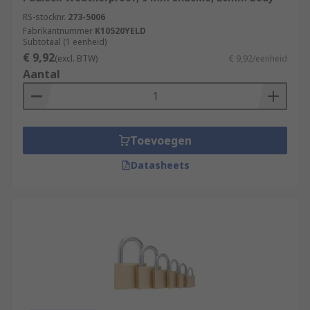
RS-stocknr.
273-5006
Fabrikantnummer
K10520YELD
Subtotaal (1 eenheid)
€ 9,92
(excl. BTW)
€ 9,92/eenheid
Aantal
Toevoegen
Datasheets