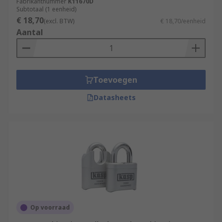
Fabrikantnummer
K11670D
Subtotaal (1 eenheid)
€ 18,70
(excl. BTW)
€ 18,70/eenheid
Aantal
Toevoegen
Datasheets
Op voorraad