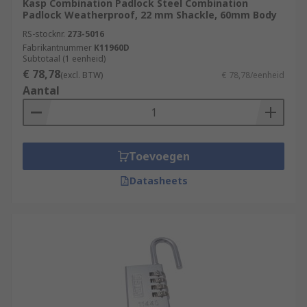
Kasp Combination Padlock Steel Combination
Padlock Weatherproof, 22 mm Shackle, 60mm Body
RS-stocknr.
273-5016
Fabrikantnummer
K11960D
Subtotaal (1 eenheid)
€ 78,78
(excl. BTW)
€ 78,78/eenheid
Aantal
Toevoegen
Datasheets