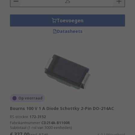
Toevoegen
Datasheets
Op voorraad
Bourns 100 V 1 A Diode Schottky 2-Pin DO-214AC
RS-stocknr.
172-3152
Fabrikantnummer
CD214A-B1100R
Subtotaal (1 rol van 3000 eenheden)
€ 327,00
(excl. BTW)
€ 0,109/eenheid