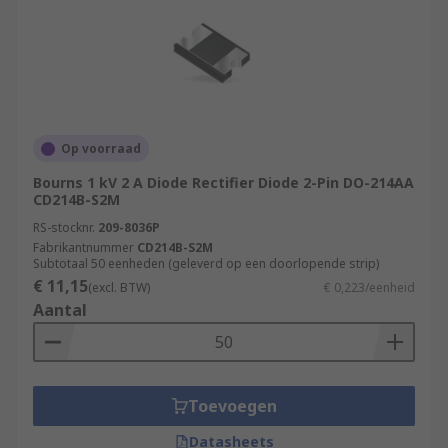
Op voorraad
Bourns 1 kV 2 A Diode Rectifier Diode 2-Pin DO-214AA
CD214B-S2M
RS-stocknr.
209-8036P
Fabrikantnummer
CD214B-S2M
Subtotaal 50 eenheden (geleverd op een doorlopende strip)
€ 11,15
(excl. BTW)
€ 0,223/eenheid
Aantal
Toevoegen
Datasheets