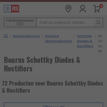
0
Fabrikantnummer
/
Semiconductors
/
Discrete
/
Schottky
/
Bour
Semiconductors
Diodes &
Schot
Rectifiers
Diod
Rectif
Bourns Schottky Diodes &
Rectifiers
72 Producten voor Bourns Schottky Diodes
& Rectifiers