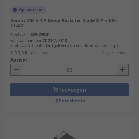
Op voorraad
Bourns 200 V 1 A Diode Rectifier Diode 2-Pin DO-
214AC
RS-stocknr.
209-8005P
Fabrikantnummer
CD214A-FS1D
Subtotaal 50 eenheden (geleverd op een doorlopende strip)
€ 11,50
(excl. BTW)
€ 0,23/eenheid
Aantal
Toevoegen
Datasheets