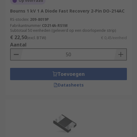
Op voorraad
Bourns 1 kV 1 A Diode Fast Recovery 2-Pin DO-214AC
RS-stocknr.
209-8019P
Fabrikantnummer
CD214A-RS1M
Subtotaal 50 eenheden (geleverd op een doorlopende strip)
€ 22,50
(excl. BTW)
€ 0,45/eenheid
Aantal
Toevoegen
Datasheets