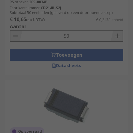
RS-stocknr.
209-8034P
Fabrikantnummer
CD214B-S2J
Subtotaal 50 eenheden (geleverd op een doorlopende strip)
€ 10,65
(excl. BTW)
€ 0,213/eenheid
Aantal
Toevoegen
Datasheets
Op voorraad