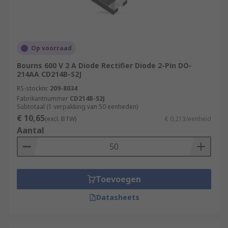
Op voorraad
Bourns 600 V 2 A Diode Rectifier Diode 2-Pin DO-
214AA CD214B-S2J
RS-stocknr.
209-8034
Fabrikantnummer
CD214B-S2J
Subtotaal (1 verpakking van 50 eenheden)
€ 10,65
(excl. BTW)
€ 0,213/eenheid
Aantal
Toevoegen
Datasheets