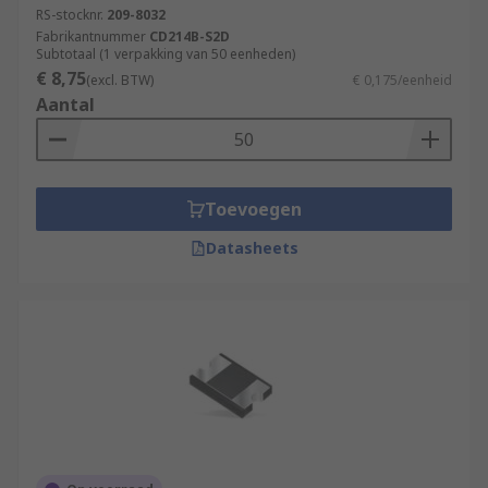
RS-stocknr.
209-8032
Fabrikantnummer
CD214B-S2D
Subtotaal (1 verpakking van 50 eenheden)
€ 8,75
(excl. BTW)
€ 0,175/eenheid
Aantal
Toevoegen
Datasheets