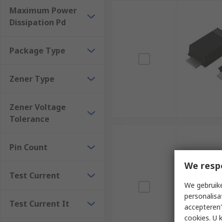
Maximum Power
Dissipation Pd
Package Type
Zener Type
Zener Voltage
Tolerance
Pin Count
We resp
Test Current
We gebruike
personalisa
Test Current It
accepteren"
cookies. U 