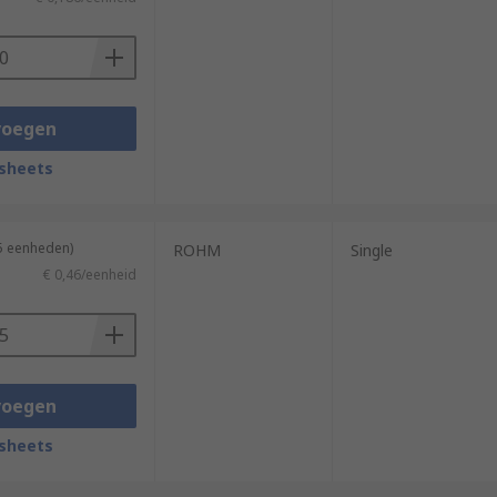
voegen
sheets
25 eenheden)
ROHM
Single
€ 0,46/eenheid
voegen
sheets