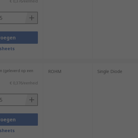
€ 0,376/eenheid
voegen
sheets
n (geleverd op een
ROHM
Single Diode
€ 0,376/eenheid
voegen
sheets