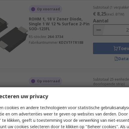
Subtotaal (1 verpakki
Op voorraad
€ 8,25
(excl. BTW)
ROHM 1, 18 V Zener Diode,
Aantal
Single 1 W 12 % Surface 2-Pin
SOD-123FL
RS-stocknr.
264-3734
Fabrikantnummer
KDZVTFTR18B
Toe
Data
Subtotaal 25 eenhede
Op voorraad
doorlopende strip)
€ 8,25
ROHM 1, 18 V Zener Diode,
(excl. BTW)
ecteren uw privacy
Single 1 W 12 % Surface 2-Pin
Aantal
SOD-123FL
n cookies en andere technologieën voor statistische gebruiksanalys
RS-stocknr.
264-3734P
tie en om advertenties weer te geven op websites van derden. Door 
Fabrikantnummer
KDZVTFTR18B
 te klikken, geeft u toestemming voor de verwerking van niet-essent
Toe
kunt uw cookies selecteren door te klikken op "Beheer cookies". Als u 