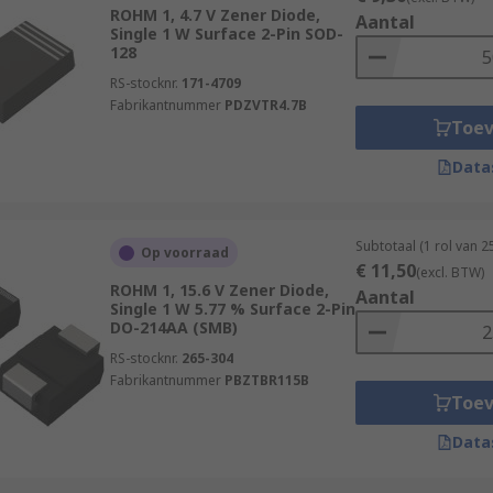
ROHM 1, 4.7 V Zener Diode,
Aantal
Single 1 W Surface 2-Pin SOD-
128
RS-stocknr.
171-4709
Fabrikantnummer
PDZVTR4.7B
Toe
Data
Subtotaal (1 rol van 
Op voorraad
€ 11,50
(excl. BTW)
ROHM 1, 15.6 V Zener Diode,
Aantal
Single 1 W 5.77 % Surface 2-Pin
DO-214AA (SMB)
RS-stocknr.
265-304
Fabrikantnummer
PBZTBR115B
Toe
Data