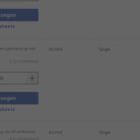
voegen
sheets
en (geleverd op een
ROHM
Single
€ 0,123/eenheid
voegen
sheets
ng van 50 eenheden)
ROHM
Single
€ 0,186/eenheid