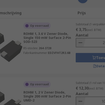
mschrijving
Prijs
Subtotaal (1 verpakki
Op voorraad
€ 3,75
(excl. BTW)
ROHM 1, 3.6 V Zener Diode,
Aantal
Single 150 mW Surface 2-Pin
SOD-523
RS-stocknr.
264-3728
Fabrikantnummer
EDZVFHT2R3.6B
Toe
Data
Subtotaal (1 rol van 
Op voorraad
€ 12,30
(excl. BTW)
ROHM 1, 2 V Zener Diode,
Aantal
Single 200 mW Surface 2-Pin
UMD-2