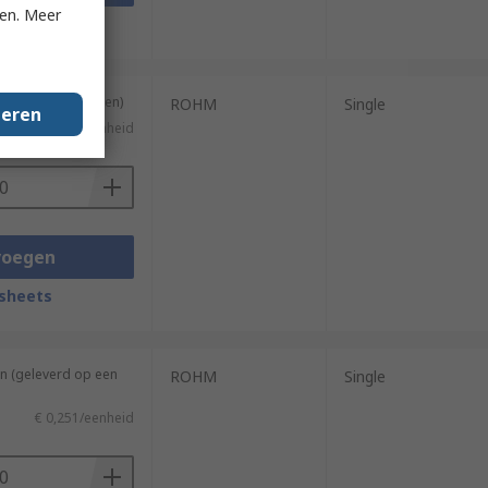
ken. Meer
sheets
ng van 50 eenheden)
ROHM
Single
geren
€ 0,251/eenheid
voegen
sheets
n (geleverd op een
ROHM
Single
€ 0,251/eenheid