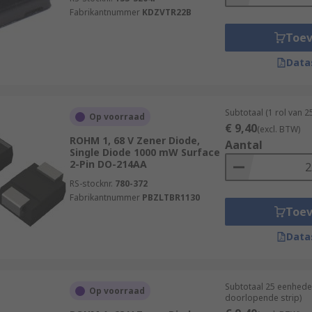
Fabrikantnummer
KDZVTR22B
Toe
Data
Subtotaal (1 rol van 
Op voorraad
€ 9,40
(excl. BTW)
ROHM 1, 68 V Zener Diode,
Aantal
Single Diode 1000 mW Surface
2-Pin DO-214AA
RS-stocknr.
780-372
Fabrikantnummer
PBZLTBR1130
Toe
Data
Subtotaal 25 eenhede
Op voorraad
doorlopende strip)