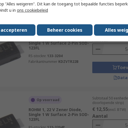
 u op "Alles weigeren". Dit kan de toegang tot bepaalde functies beper
Data
vindt u in
ons cookiebeleid
Subtotaal (1 verpakki
Op voorraad
s accepteren
Beheer cookies
Alles wei
€ 12,55
(excl. BTW)
ROHM 1, 22 V Zener Diode,
Aantal
Single 1 W Surface 2-Pin SOD-
123FL
RS-stocknr.
133-3204
Fabrikantnummer
KDZVTR22B
Toe
Data
Subtotaal 50 eenhede
Op voorraad
doorlopende strip)
€ 12,55
ROHM 1, 22 V Zener Diode,
(excl. BTW)
Single 1 W Surface 2-Pin SOD-
Aantal
123FL
RS-stocknr.
133-3204P