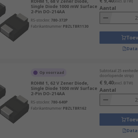
€ 9,40
ROHM 1, 68 V Zener Diode,
(excl. BTW)
Single Diode 1000 mW Surface
Aantal
2-Pin DO-214AA
RS-stocknr.
780-372P
Fabrikantnummer
PBZLTBR1130
Toe
Data
Subtotaal 25 eenhede
Op voorraad
doorlopende strip)
€ 9,40
ROHM 1, 62 V Zener Diode,
(excl. BTW)
Single Diode 1000 mW Surface
Aantal
2-Pin DO-214AA
RS-stocknr.
780-640P
Fabrikantnummer
PBZLTBR162
Toe
Data