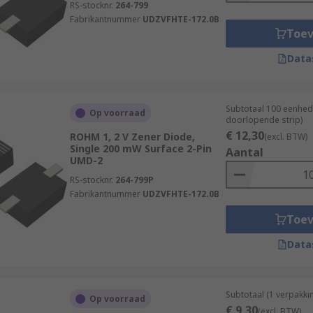
RS-stocknr.
264-799
Fabrikantnummer
UDZVFHTE-172.0B
Toe
Data
Subtotaal 100 eenhed
Op voorraad
doorlopende strip)
€ 12,30
ROHM 1, 2 V Zener Diode,
(excl. BTW)
Single 200 mW Surface 2-Pin
Aantal
UMD-2
RS-stocknr.
264-799P
Fabrikantnummer
UDZVFHTE-172.0B
Toe
Data
Subtotaal (1 verpakki
Op voorraad
€ 9,30
(excl. BTW)