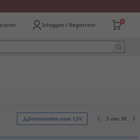
0
aceren
Inloggen / Registreer
Downloaden naar CSV
5
van
38