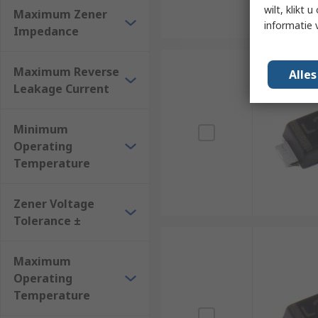
wilt, klikt
Maximum Zener
informatie 
Impedance
Maximum Reverse
Alle
Leakage Current
Minimum
Operating
Temperature
Zener Voltage
Tolerance ±
Maximum
Operating
Temperature