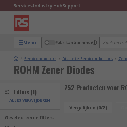
Services
Industry Hub
Support
Menu
Fabrikantnummer
/
Semiconductors
/
Discrete Semiconductors
/
Zen
ROHM Zener Diodes
752 Producten voor R
Filters
(1)
ALLES VERWIJDEREN
Vergelijken (0/8)
Op
Geselecteerde filters