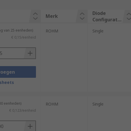
Diode
Merk
Configuratio
n
ng van 25 eenheden)
ROHM
Single
€ 0,15/eenheid
voegen
sheets
100 eenheden)
ROHM
Single
€ 0,123/eenheid