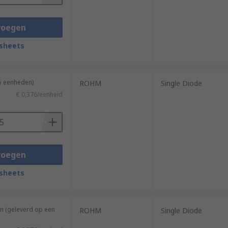
voegen
sheets
25 eenheden)
ROHM
Single Diode
€ 0,376/eenheid
voegen
sheets
n (geleverd op een
ROHM
Single Diode