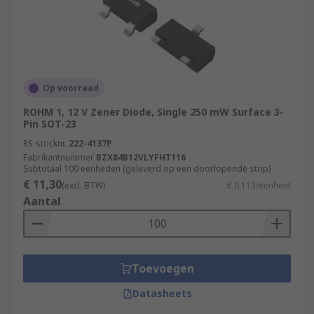
Op voorraad
ROHM 1, 12 V Zener Diode, Single 250 mW Surface 3-
Pin SOT-23
RS-stocknr.
222-4137P
Fabrikantnummer
BZX84B12VLYFHT116
Subtotaal 100 eenheden (geleverd op een doorlopende strip)
€ 11,30
(excl. BTW)
€ 0,113/eenheid
Aantal
Toevoegen
Datasheets