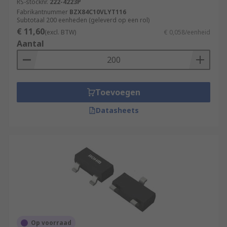
RS-stocknr.
222-4223P
Fabrikantnummer
BZX84C10VLYT116
Subtotaal 200 eenheden (geleverd op een rol)
€ 11,60
(excl. BTW)
€ 0,058/eenheid
Aantal
Toevoegen
Datasheets
Op voorraad