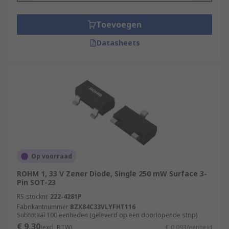
Toevoegen
Datasheets
Op voorraad
ROHM 1, 33 V Zener Diode, Single 250 mW Surface 3-
Pin SOT-23
RS-stocknr.
222-4281P
Fabrikantnummer
BZX84C33VLYFHT116
Subtotaal 100 eenheden (geleverd op een doorlopende strip)
€ 9,30
(excl. BTW)
€ 0,093/eenheid