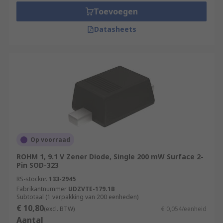
Toevoegen
Datasheets
Op voorraad
ROHM 1, 9.1 V Zener Diode, Single 200 mW Surface 2-
Pin SOD-323
RS-stocknr.
133-2945
Fabrikantnummer
UDZVTE-179.1B
Subtotaal (1 verpakking van 200 eenheden)
€ 10,80
(excl. BTW)
€ 0,054/eenheid
Aantal