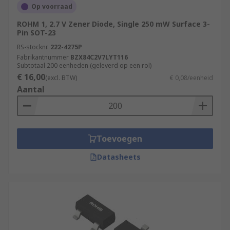
Op voorraad
ROHM 1, 2.7 V Zener Diode, Single 250 mW Surface 3-
Pin SOT-23
RS-stocknr.
222-4275P
Fabrikantnummer
BZX84C2V7LYT116
Subtotaal 200 eenheden (geleverd op een rol)
€ 16,00
(excl. BTW)
€ 0,08/eenheid
Aantal
Toevoegen
Datasheets