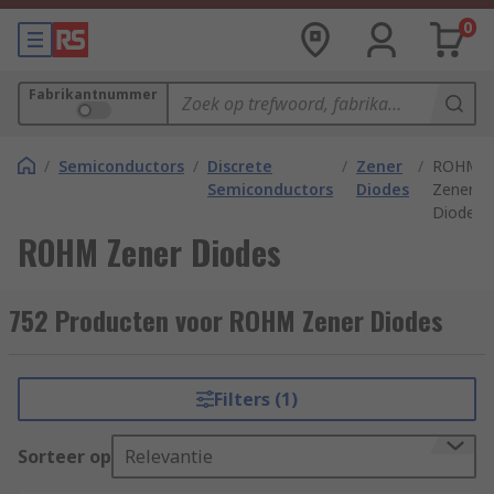
0
Fabrikantnummer
/
Semiconductors
/
Discrete
/
Zener
/
ROHM
Semiconductors
Diodes
Zener
Diodes
ROHM Zener Diodes
752 Producten voor ROHM Zener Diodes
Filters (1)
Sorteer op
Relevantie