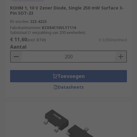
ROHM 1, 10 V Zener Diode, Single 250 mW Surface 3-
Pin SOT-23
RS-stocknr.
222-4223
Fabrikantnummer
BZX84C10VLYT116
Subtotaal (1 verpakking van 200 eenheden)
€ 11,60
(excl. BTW)
€ 0,058/eenheid
Aantal
Toevoegen
Datasheets