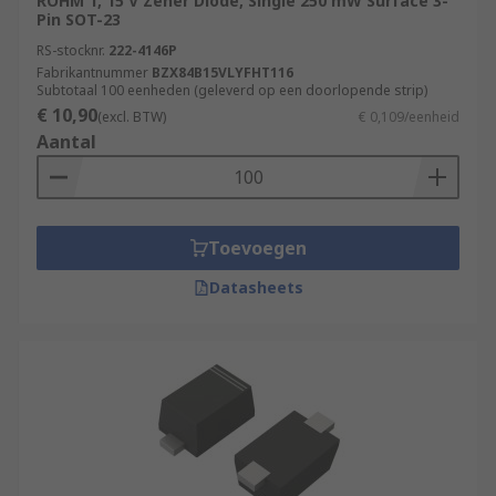
ROHM 1, 15 V Zener Diode, Single 250 mW Surface 3-
Pin SOT-23
RS-stocknr.
222-4146P
Fabrikantnummer
BZX84B15VLYFHT116
Subtotaal 100 eenheden (geleverd op een doorlopende strip)
€ 10,90
(excl. BTW)
€ 0,109/eenheid
Aantal
Toevoegen
Datasheets