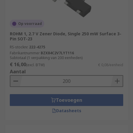
Op voorraad
ROHM 1, 2.7 V Zener Diode, Single 250 mW Surface 3-
Pin SOT-23
RS-stocknr.
222-4275
Fabrikantnummer
BZX84C2V7LYT116
Subtotaal (1 verpakking van 200 eenheden)
€ 16,00
(excl. BTW)
€ 0,08/eenheid
Aantal
Toevoegen
Datasheets