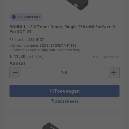
Op voorraad
ROHM 1, 12 V Zener Diode, Single 250 mW Surface 3-
Pin SOT-23
RS-stocknr.
222-4137
Fabrikantnummer
BZX84B12VLYFHT116
Subtotaal (1 verpakking van 100 eenheden)
€ 11,30
(excl. BTW)
€ 0,113/eenheid
Aantal
Toevoegen
Datasheets