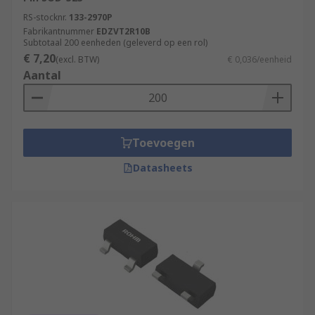
RS-stocknr.
133-2970P
Fabrikantnummer
EDZVT2R10B
Subtotaal 200 eenheden (geleverd op een rol)
€ 7,20
(excl. BTW)
€ 0,036/eenheid
Aantal
Toevoegen
Datasheets