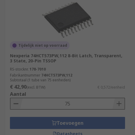
Tijdelijk niet op voorraad
Nexperia 74HCT573PW,112 8-Bit Latch, Transparent,
3 State, 20-Pin TSSOP
RS-stocknr.
178-7010
Fabrikantnummer
74HCT573PW,112
Subtotaal (1 tube van 75 eenheden)
€ 42,90
(excl. BTW)
€ 0,572/eenheid
Aantal
Toevoegen
Datasheets