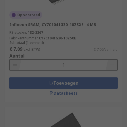
Op voorraad
Infineon SRAM, CY7C1041G30-10ZSXE- 4 MB
RS-stocknr.
182-3367
Fabrikantnummer
CY7C1041G30-10ZSXE
Subtotaal (1 eenheid)
€ 7,09
(excl. BTW)
€ 7,09/eenheid
Aantal
Toevoegen
Datasheets