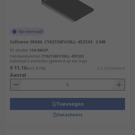
Op voorraad
Infineon SRAM, CY62136FV30LL-45ZSXI- 2 MB
RS-stocknr.
194-8862P
Fabrikantnummer
CY62136FV30LL-45ZSXI
Subtotaal 5 eenheden (geleverd op een tray)
€ 11,16
(excl. BTW)
€ 2,232/eenheid
Aantal
Toevoegen
Datasheets