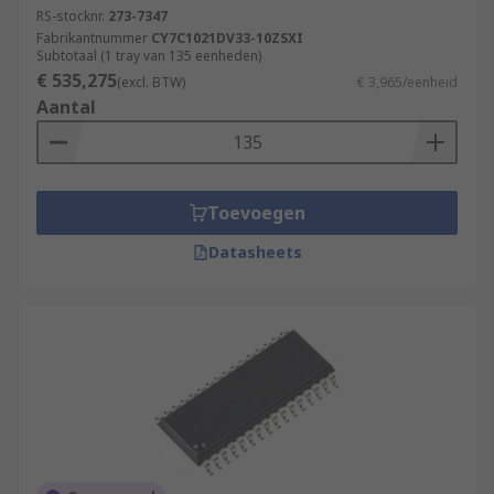
RS-stocknr.
273-7347
Fabrikantnummer
CY7C1021DV33-10ZSXI
Subtotaal (1 tray van 135 eenheden)
€ 535,275
(excl. BTW)
€ 3,965/eenheid
Aantal
Toevoegen
Datasheets