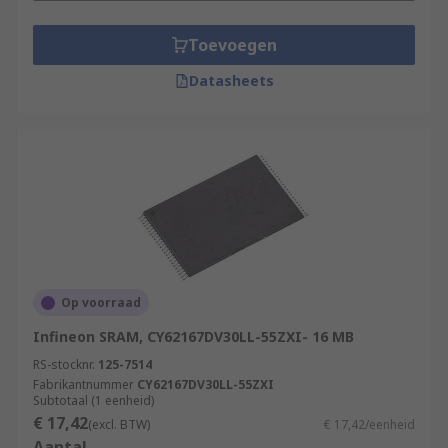
Toevoegen
Datasheets
Op voorraad
Infineon SRAM, CY62167DV30LL-55ZXI- 16 MB
RS-stocknr.
125-7514
Fabrikantnummer
CY62167DV30LL-55ZXI
Subtotaal (1 eenheid)
€ 17,42
(excl. BTW)
€ 17,42/eenheid
Aantal