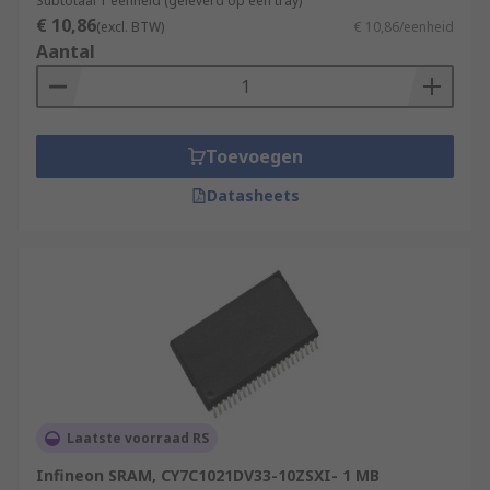
Subtotaal 1 eenheid (geleverd op een tray)
€ 10,86
(excl. BTW)
€ 10,86/eenheid
Aantal
Toevoegen
Datasheets
Laatste voorraad RS
Infineon SRAM, CY7C1021DV33-10ZSXI- 1 MB