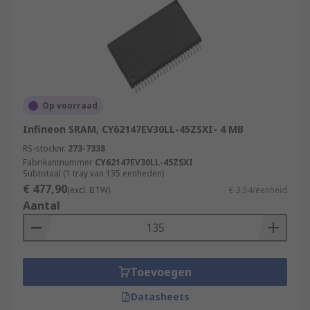
Op voorraad
Infineon SRAM, CY62147EV30LL-45ZSXI- 4 MB
RS-stocknr.
273-7338
Fabrikantnummer
CY62147EV30LL-45ZSXI
Subtotaal (1 tray van 135 eenheden)
€ 477,90
(excl. BTW)
€ 3,54/eenheid
Aantal
Toevoegen
Datasheets