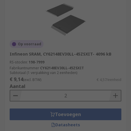
Op voorraad
Infineon SRAM, CY62148EV30LL-45ZSXIT- 4096 kB
RS-stocknr.
198-7999
Fabrikantnummer
CY62148EV30LL-45ZSXIT
Subtotaal (1 verpakking van 2 eenheden)
€ 9,14
(excl. BTW)
€ 4,57/eenheid
Aantal
Toevoegen
Datasheets