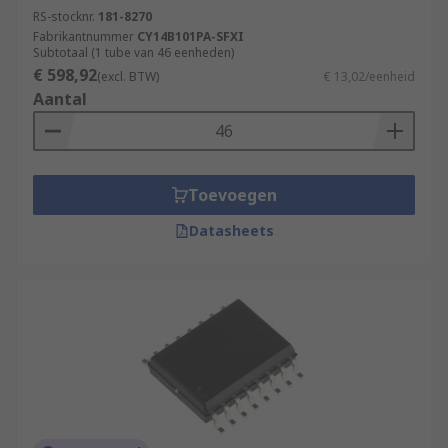
RS-stocknr.
181-8270
Fabrikantnummer
CY14B101PA-SFXI
Subtotaal (1 tube van 46 eenheden)
€ 598,92
(excl. BTW)
€ 13,02/eenheid
Aantal
Toevoegen
Datasheets