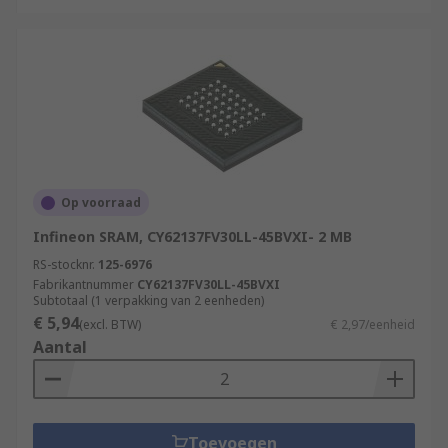
Op voorraad
Infineon SRAM, CY62137FV30LL-45BVXI- 2 MB
RS-stocknr.
125-6976
Fabrikantnummer
CY62137FV30LL-45BVXI
Subtotaal (1 verpakking van 2 eenheden)
€ 5,94
(excl. BTW)
€ 2,97/eenheid
Aantal
Toevoegen