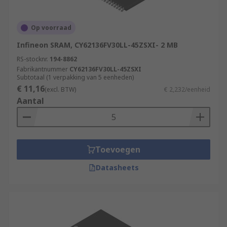
Op voorraad
Infineon SRAM, CY62136FV30LL-45ZSXI- 2 MB
RS-stocknr.
194-8862
Fabrikantnummer
CY62136FV30LL-45ZSXI
Subtotaal (1 verpakking van 5 eenheden)
€ 11,16
(excl. BTW)
€ 2,232/eenheid
Aantal
Toevoegen
Datasheets