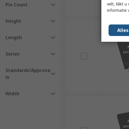
wilt, klikt
Pin Count
informatie 
Height
Alle
Length
Series
Standards/Approva
ls
Width