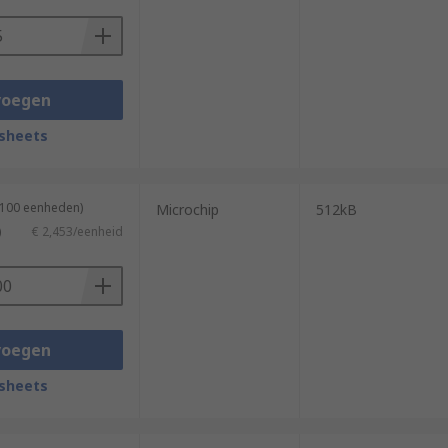
voegen
sheets
 100 eenheden)
Microchip
512kB
)
€ 2,453/eenheid
voegen
sheets