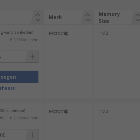
Memory
Merk
Size
ng van 5 eenheden)
Microchip
1MB
€ 2,368/eenheid
voegen
sheets
3300 eenheden)
Microchip
1MB
TW)
€ 2,206/eenheid