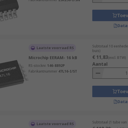
Toe
Data
Subtotaal 10 eenhede
Laatste voorraad RS
buis)
€ 11,83
Microchip EERAM- 16 kB
(excl. BTW)
Aantal
RS-stocknr.
146-8892P
Fabrikantnummer
47L16-I/ST
Toe
Data
Subtotaal (1 tube van
Laatste voorraad RS