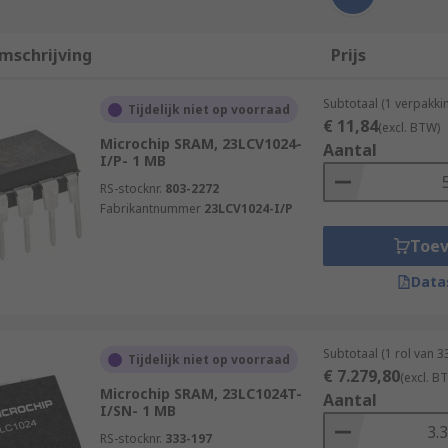
mschrijving
Prijs
Subtotaal (1 verpakki
Tijdelijk niet op voorraad
€ 11,84
(excl. BTW)
Microchip SRAM, 23LCV1024-
Aantal
I/P- 1 MB
RS-stocknr.
803-2272
Fabrikantnummer
23LCV1024-I/P
Toe
Data
Subtotaal (1 rol van 
Tijdelijk niet op voorraad
€ 7.279,80
(excl. B
Microchip SRAM, 23LC1024T-
Aantal
I/SN- 1 MB
RS-stocknr.
333-197