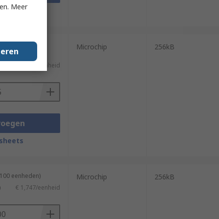
ken. Meer
sheets
(geleverd in een
Microchip
256kB
geren
€ 1,748/eenheid
voegen
sheets
 100 eenheden)
Microchip
256kB
)
€ 1,747/eenheid