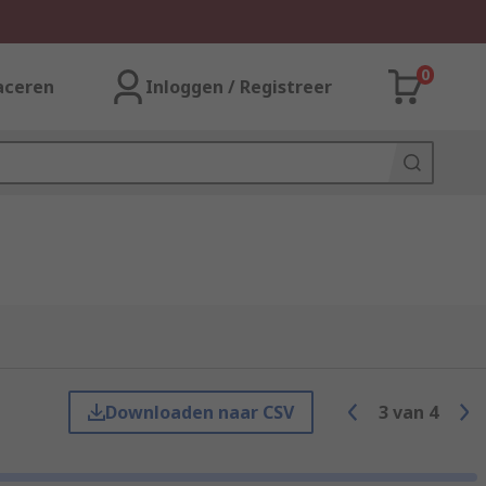
0
aceren
Inloggen / Registreer
Downloaden naar CSV
3
van
4