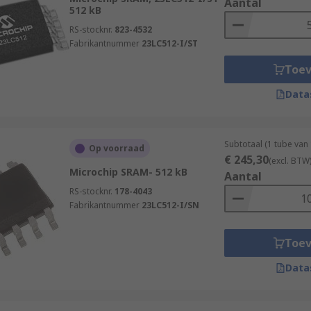
Aantal
512 kB
RS-stocknr.
823-4532
Fabrikantnummer
23LC512-I/ST
Toe
Data
Subtotaal (1 tube van
Op voorraad
€ 245,30
(excl. BTW
Microchip SRAM- 512 kB
Aantal
RS-stocknr.
178-4043
Fabrikantnummer
23LC512-I/SN
Toe
Data