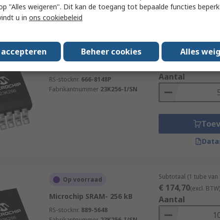
 u op "Alles weigeren". Dit kan de toegang tot bepaalde functies beper
Data
vindt u in
ons cookiebeleid
Subtotaal 5 eenheden 
Op voorraad
s accepteren
Beheer cookies
Alles wei
buis)
€ 8,74
Microchip SRAM- 256 kB
(excl. BTW)
Aantal
RS-stocknr.
666-8148P
Fabrikantnummer
23K256-I/SN
Toe
Data
Subtotaal (1 tube van
Op voorraad
€ 174,70
(excl. BTW
Microchip SRAM- 256 kB
Aantal
RS-stocknr.
889-5648
Fabrikantnummer
23K256-I/SN