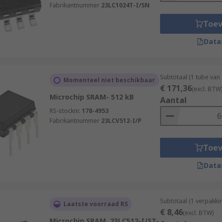
Fabrikantnummer
23LC1024T-I/SN
Toe
Data
Subtotaal (1 tube van
Momenteel niet beschikbaar
€ 171,36
(excl. BTW
Microchip SRAM- 512 kB
Aantal
RS-stocknr.
178-4953
Fabrikantnummer
23LCV512-I/P
Toe
Data
Subtotaal (1 verpakki
Laatste voorraad RS
€ 8,46
(excl. BTW)
Microchip SRAM, 23LC512-I/ST-