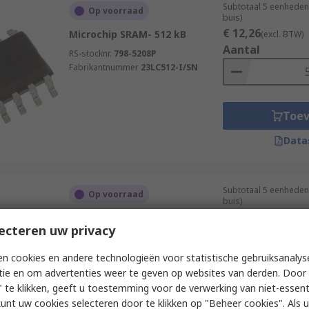
Subtotaal 5 eenheden 
Op voorraad
buis)
€ 12,26
Microchip SRAM- 512 kB
(excl. BTW)
Aantal
RS-stocknr.
798-5208P
Fabrikantnummer
23LC512-I/SN
Toe
Data
Subtotaal 5 eenheden 
Op voorraad
buis)
€ 11,88
Microchip SRAM- 512 kB
(excl. BTW)
ecteren uw privacy
Aantal
RS-stocknr.
803-2197P
Fabrikantnummer
23LCV512-I/SN
n cookies en andere technologieën voor statistische gebruiksanalys
tie en om advertenties weer te geven op websites van derden. Door 
 te klikken, geeft u toestemming voor de verwerking van niet-essent
Toe
kunt uw cookies selecteren door te klikken op "Beheer cookies". Als u 