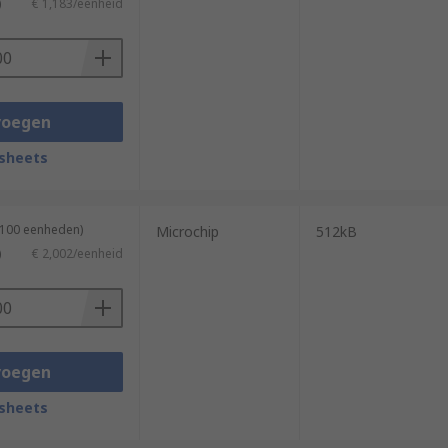
)
€ 1,183/eenheid
voegen
sheets
 100 eenheden)
Microchip
512kB
)
€ 2,002/eenheid
voegen
sheets