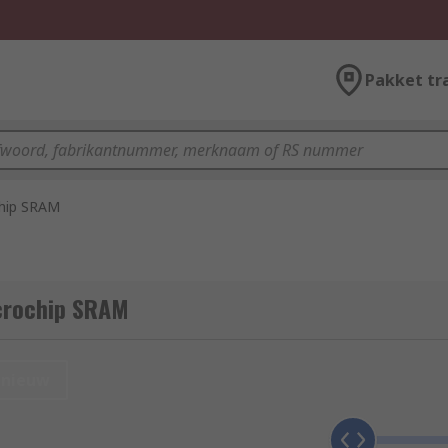
Pakket tr
hip SRAM
crochip SRAM
nieuw