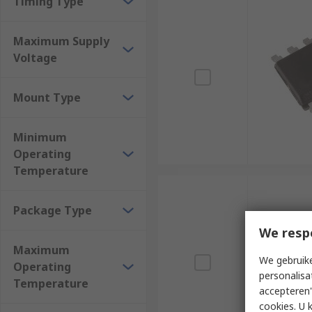
Timing Type
Maximum Supply
Voltage
Mount Type
Minimum
Operating
Temperature
Package Type
We resp
Maximum
We gebruike
Operating
personalisa
Temperature
accepteren"
cookies. U 