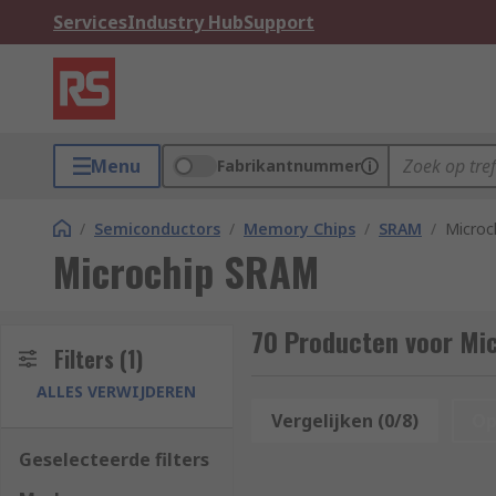
Services
Industry Hub
Support
Menu
Fabrikantnummer
/
Semiconductors
/
Memory Chips
/
SRAM
/
Microc
Microchip SRAM
70 Producten voor Mi
Filters
(1)
ALLES VERWIJDEREN
Vergelijken (0/8)
Op
Geselecteerde filters