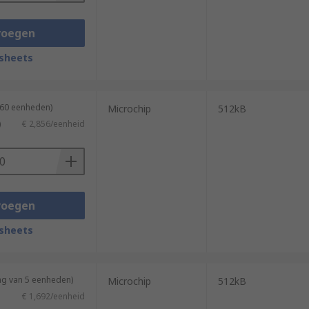
voegen
sheets
 60 eenheden)
Microchip
512kB
)
€ 2,856/eenheid
voegen
sheets
ng van 5 eenheden)
Microchip
512kB
€ 1,692/eenheid