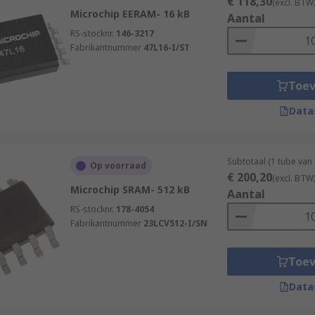
€ 118,30
(excl. BTW
Microchip EERAM- 16 kB
Aantal
RS-stocknr.
146-3217
Fabrikantnummer
47L16-I/ST
Toe
Data
Subtotaal (1 tube van
Op voorraad
€ 200,20
(excl. BTW
Microchip SRAM- 512 kB
Aantal
RS-stocknr.
178-4054
Fabrikantnummer
23LCV512-I/SN
Toe
Data