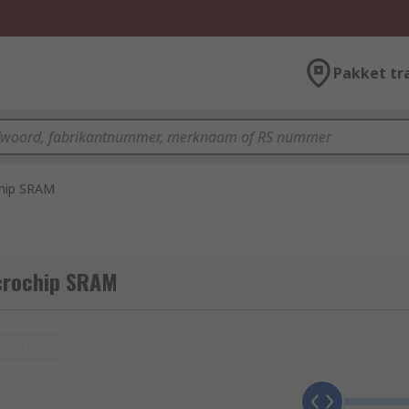
Pakket tr
hip SRAM
crochip SRAM
nieuw