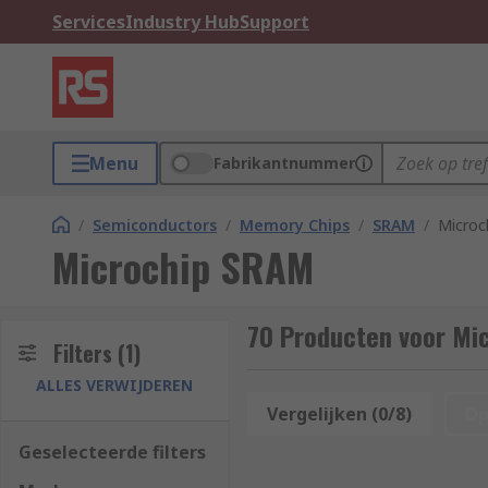
Services
Industry Hub
Support
Menu
Fabrikantnummer
/
Semiconductors
/
Memory Chips
/
SRAM
/
Microc
Microchip SRAM
70 Producten voor Mi
Filters
(1)
ALLES VERWIJDEREN
Vergelijken (0/8)
Op
Geselecteerde filters