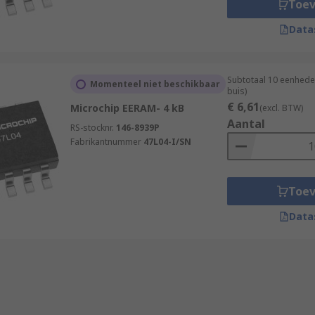
Toe
Data
Subtotaal 10 eenhede
Momenteel niet beschikbaar
buis)
€ 6,61
Microchip EERAM- 4 kB
(excl. BTW)
Aantal
RS-stocknr.
146-8939P
Fabrikantnummer
47L04-I/SN
Toe
Data