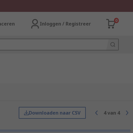
0
aceren
Inloggen / Registreer
Downloaden naar CSV
4
van
4