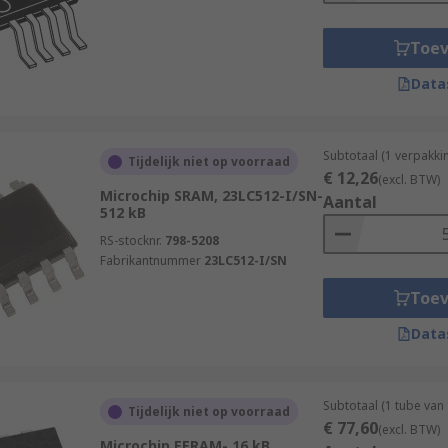
Toe
Data
Subtotaal (1 verpakki
Tijdelijk niet op voorraad
€ 12,26
(excl. BTW)
Microchip SRAM, 23LC512-I/SN-
Aantal
512 kB
RS-stocknr.
798-5208
Fabrikantnummer
23LC512-I/SN
Toe
Data
Subtotaal (1 tube van
Tijdelijk niet op voorraad
€ 77,60
(excl. BTW)
Microchip EERAM- 16 kB