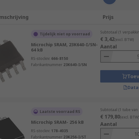
mschrijving
Prijs
Subtotaal (1 verpakki
Tijdelijk niet op voorraad
€ 3,42
(excl. BTW)
Microchip SRAM, 23K640-I/SN-
Aantal
64 kB
RS-stocknr.
666-8150
Fabrikantnummer
23K640-I/SN
Toe
Data
Subtotaal (1 tube van
Laatste voorraad RS
€ 179,80
(excl. BTW
Microchip SRAM- 256 kB
Aantal
RS-stocknr.
178-4035
Fabrikantnummer
23K256-I/ST