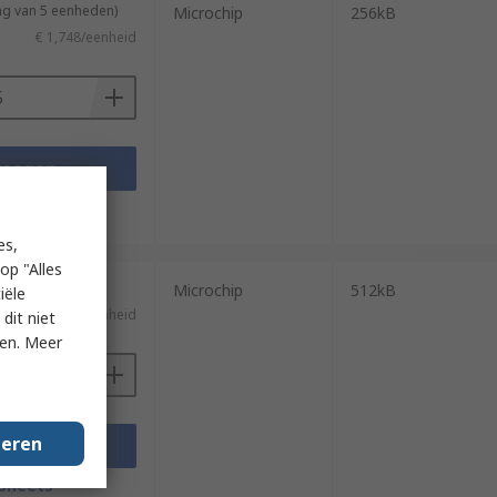
ng van 5 eenheden)
Microchip
256kB
€ 1,748/eenheid
voegen
sheets
es,
op "Alles
 100 eenheden)
Microchip
512kB
iële
)
€ 1,584/eenheid
dit niet
ken. Meer
geren
voegen
sheets