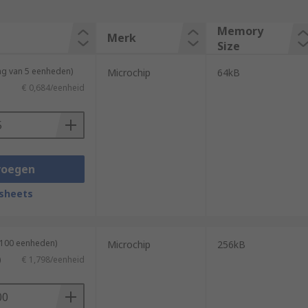
Memory
Merk
Size
ng van 5 eenheden)
Microchip
64kB
€ 0,684/eenheid
voegen
sheets
 100 eenheden)
Microchip
256kB
)
€ 1,798/eenheid