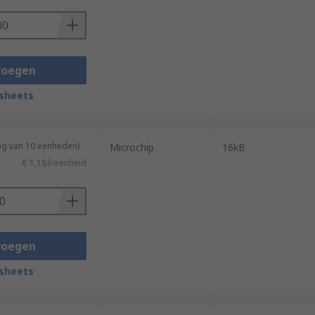
voegen
sheets
ng van 10 eenheden)
Microchip
16kB
€ 1,183/eenheid
voegen
sheets