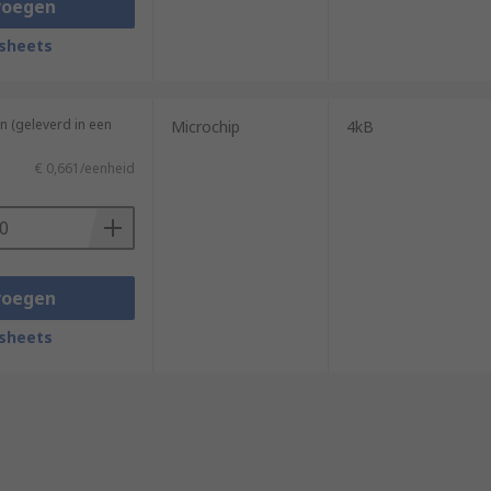
voegen
sheets
n (geleverd in een
Microchip
4kB
€ 0,661/eenheid
voegen
sheets