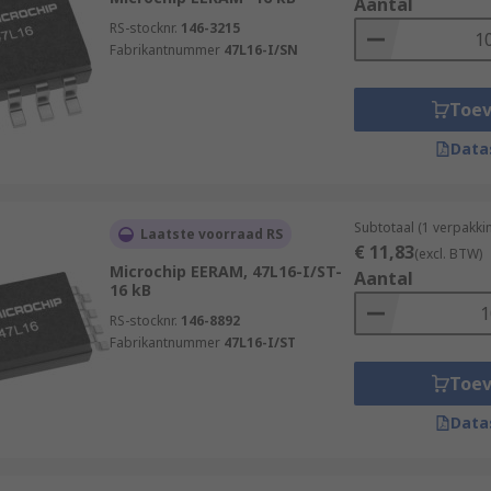
Aantal
RS-stocknr.
146-3215
Fabrikantnummer
47L16-I/SN
Toe
Data
Subtotaal (1 verpakki
Laatste voorraad RS
€ 11,83
(excl. BTW)
Microchip EERAM, 47L16-I/ST-
Aantal
16 kB
RS-stocknr.
146-8892
Fabrikantnummer
47L16-I/ST
Toe
Data