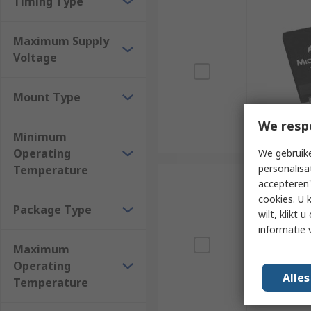
Timing Type
Maximum Supply
Voltage
Mount Type
We resp
Minimum
Operating
We gebruike
personalisa
Temperature
accepteren"
cookies. U 
Package Type
wilt, klikt
informatie 
Maximum
Operating
Alle
Temperature