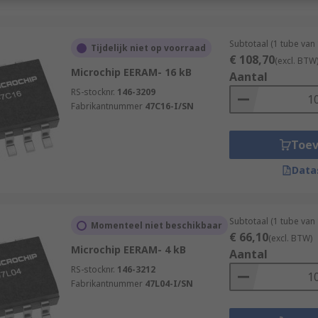
Subtotaal (1 tube van
Tijdelijk niet op voorraad
€ 108,70
(excl. BTW
Microchip EERAM- 16 kB
Aantal
RS-stocknr.
146-3209
Fabrikantnummer
47C16-I/SN
Toe
Data
Subtotaal (1 tube van
Momenteel niet beschikbaar
€ 66,10
(excl. BTW)
Microchip EERAM- 4 kB
Aantal
RS-stocknr.
146-3212
Fabrikantnummer
47L04-I/SN