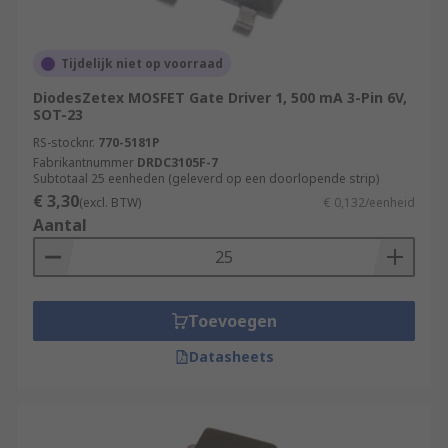
Tijdelijk niet op voorraad
DiodesZetex MOSFET Gate Driver 1, 500 mA 3-Pin 6V,
SOT-23
RS-stocknr.
770-5181P
Fabrikantnummer
DRDC3105F-7
Subtotaal 25 eenheden (geleverd op een doorlopende strip)
€ 3,30
(excl. BTW)
€ 0,132/eenheid
Aantal
Toevoegen
Datasheets