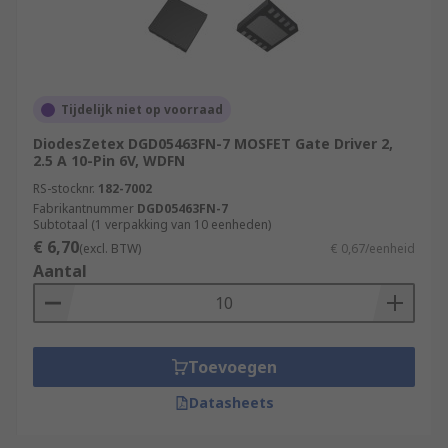
Tijdelijk niet op voorraad
DiodesZetex DGD05463FN-7 MOSFET Gate Driver 2,
2.5 A 10-Pin 6V, WDFN
RS-stocknr.
182-7002
Fabrikantnummer
DGD05463FN-7
Subtotaal (1 verpakking van 10 eenheden)
€ 6,70
(excl. BTW)
€ 0,67/eenheid
Aantal
Toevoegen
Datasheets