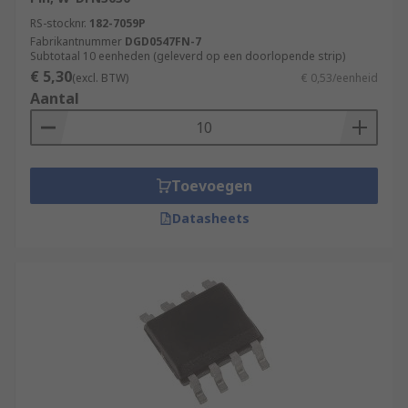
RS-stocknr.
182-7059P
Fabrikantnummer
DGD0547FN-7
Subtotaal 10 eenheden (geleverd op een doorlopende strip)
€ 5,30
(excl. BTW)
€ 0,53/eenheid
Aantal
Toevoegen
Datasheets