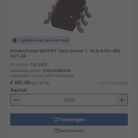
Tijdelijk niet op voorraad
DiodesZetex MOSFET Gate Driver 1, 10 A 6-Pin 40V,
SOT-26
RS-stocknr.
122-2423
Fabrikantnummer
ZXGD3006E6TA
Subtotaal (1 rol van 3000 eenheden)
€ 681,00
(excl. BTW)
€ 0,227/eenheid
Aantal
Toevoegen
Datasheets