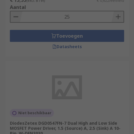
€ 15,55
(excl. BTW)
€ 0,622/eenheid
Aantal
Toevoegen
Datasheets
Niet beschikbaar
DiodesZetex DGD0547FN-7 Dual High and Low Side
MOSFET Power Driver, 1.5 (Source) A, 2.5 (Sink) A 10-
Pin, W-DFN3030