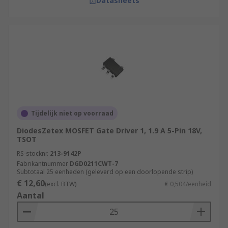
Datasheets
Tijdelijk niet op voorraad
DiodesZetex MOSFET Gate Driver 1, 1.9 A 5-Pin 18V,
TSOT
RS-stocknr.
213-9142P
Fabrikantnummer
DGD0211CWT-7
Subtotaal 25 eenheden (geleverd op een doorlopende strip)
€ 12,60
(excl. BTW)
€ 0,504/eenheid
Aantal