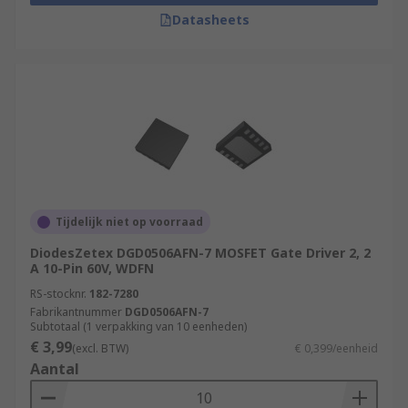
Datasheets
Tijdelijk niet op voorraad
DiodesZetex DGD0506AFN-7 MOSFET Gate Driver 2, 2
A 10-Pin 60V, WDFN
RS-stocknr.
182-7280
Fabrikantnummer
DGD0506AFN-7
Subtotaal (1 verpakking van 10 eenheden)
€ 3,99
(excl. BTW)
€ 0,399/eenheid
Aantal