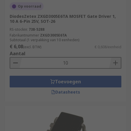
Op voorraad
DiodesZetex ZXGD3005E6TA MOSFET Gate Driver 1,
10 A 6-Pin 25V, SOT-26
RS-stocknr.
738-5288
Fabrikantnummer
ZXGD3005E6TA
Subtotaal (1 verpakking van 10 eenheden)
€ 6,08
(excl. BTW)
€ 0,608/eenheid
Aantal
Toevoegen
Datasheets