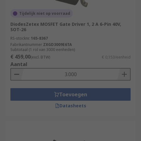
Tijdelijk niet op voorraad
DiodesZetex MOSFET Gate Driver 1, 2 A 6-Pin 40V,
SOT-26
RS-stocknr.
165-8367
Fabrikantnummer
ZXGD3009E6TA
Subtotaal (1 rol van 3000 eenheden)
€ 459,00
(excl. BTW)
€ 0,153/eenheid
Aantal
Toevoegen
Datasheets