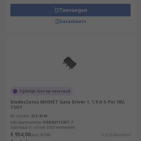
Toevoegen
Datasheets
Tijdelijk niet op voorraad
DiodesZetex MOSFET Gate Driver 1, 1.9 A 5-Pin 18V,
TSOT
RS-stocknr.
213-9141
Fabrikantnummer
DGD0211CWT-7
Subtotaal (1 rol van 3000 eenheden)
€ 954,00
(excl. BTW)
€ 0,318/eenheid