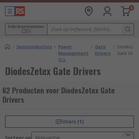
0
Fabrikantnummer
/
Semiconductors
/
Power
/
Gate
/
DiodesZet
Management
Drivers
Gate Drive
ICs
DiodesZetex Gate Drivers
62 Producten voor DiodesZetex Gate
Drivers
Filters (1)
Sorteer op
Relevantie