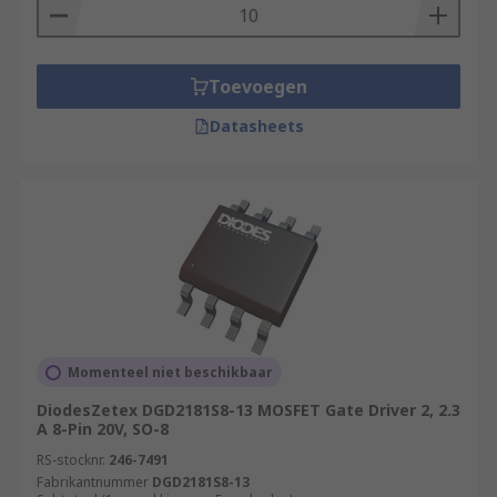
Toevoegen
Datasheets
Momenteel niet beschikbaar
DiodesZetex DGD2181S8-13 MOSFET Gate Driver 2, 2.3
A 8-Pin 20V, SO-8
RS-stocknr.
246-7491
Fabrikantnummer
DGD2181S8-13