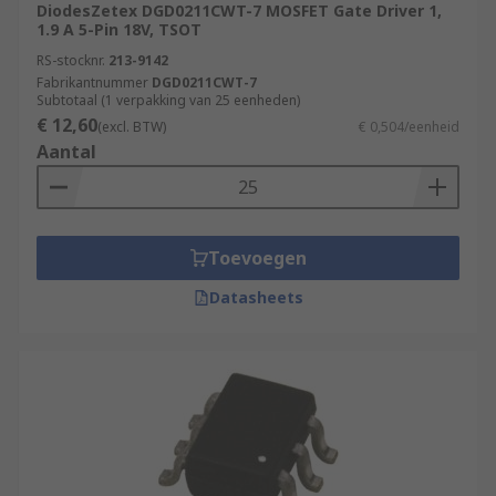
DiodesZetex DGD0211CWT-7 MOSFET Gate Driver 1,
1.9 A 5-Pin 18V, TSOT
RS-stocknr.
213-9142
Fabrikantnummer
DGD0211CWT-7
Subtotaal (1 verpakking van 25 eenheden)
€ 12,60
(excl. BTW)
€ 0,504/eenheid
Aantal
Toevoegen
Datasheets