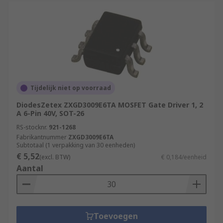
Tijdelijk niet op voorraad
DiodesZetex ZXGD3009E6TA MOSFET Gate Driver 1, 2
A 6-Pin 40V, SOT-26
RS-stocknr.
921-1268
Fabrikantnummer
ZXGD3009E6TA
Subtotaal (1 verpakking van 30 eenheden)
€ 5,52
(excl. BTW)
€ 0,184/eenheid
Aantal
Toevoegen