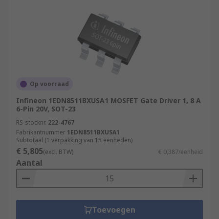
Op voorraad
Infineon 1EDN8511BXUSA1 MOSFET Gate Driver 1, 8 A
6-Pin 20V, SOT-23
RS-stocknr.
222-4767
Fabrikantnummer
1EDN8511BXUSA1
Subtotaal (1 verpakking van 15 eenheden)
€ 5,805
(excl. BTW)
€ 0,387/eenheid
Aantal
Toevoegen