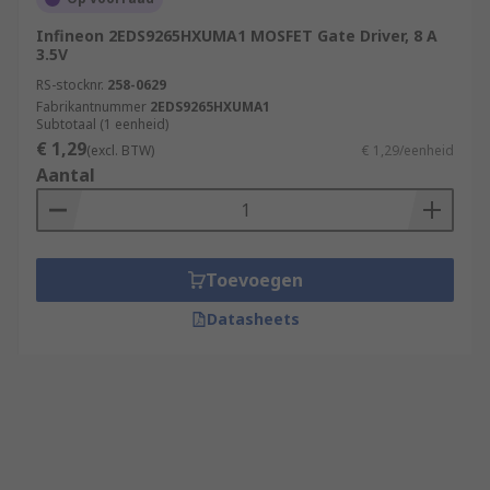
Infineon 2EDS9265HXUMA1 MOSFET Gate Driver, 8 A
3.5V
RS-stocknr.
258-0629
Fabrikantnummer
2EDS9265HXUMA1
Subtotaal (1 eenheid)
€ 1,29
(excl. BTW)
€ 1,29/eenheid
Aantal
Toevoegen
Datasheets