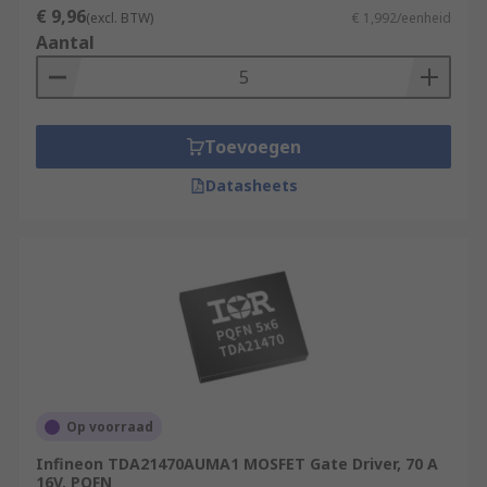
€ 9,96
(excl. BTW)
€ 1,992/eenheid
Aantal
Toevoegen
Datasheets
Op voorraad
Infineon TDA21470AUMA1 MOSFET Gate Driver, 70 A
16V, PQFN