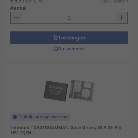
€ 9,31
(excl. BTW)
€ 4,655/eenheid
Aantal
Toevoegen
Datasheets
Tijdelijk niet op voorraad
Infineon TDA21535AUMA1, Gate Driver, 35 A 25-Pin
16V, IQFN