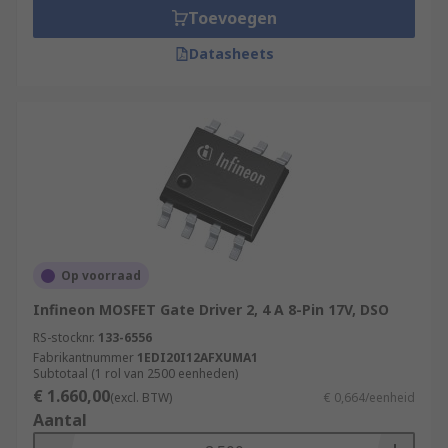
Toevoegen
Datasheets
Op voorraad
Infineon MOSFET Gate Driver 2, 4 A 8-Pin 17V, DSO
RS-stocknr.
133-6556
Fabrikantnummer
1EDI20I12AFXUMA1
Subtotaal (1 rol van 2500 eenheden)
€ 1.660,00
(excl. BTW)
€ 0,664/eenheid
Aantal