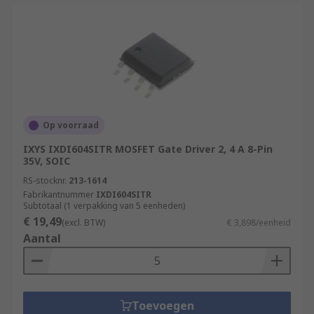
Op voorraad
IXYS IXDI604SITR MOSFET Gate Driver 2, 4 A 8-Pin
35V, SOIC
RS-stocknr.
213-1614
Fabrikantnummer
IXDI604SITR
Subtotaal (1 verpakking van 5 eenheden)
€ 19,49
(excl. BTW)
€ 3,898/eenheid
Aantal
Toevoegen