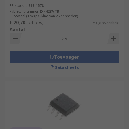
RS-stocknr.
213-1578
Fabrikantnummer
IX4428MTR
Subtotaal (1 verpakking van 25 eenheden)
€ 20,70
(excl. BTW)
€ 0,828/eenheid
Aantal
Toevoegen
Datasheets