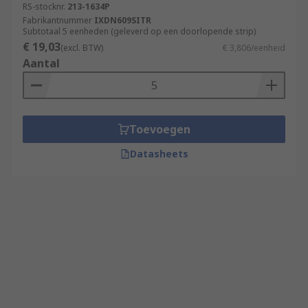
RS-stocknr.
213-1634P
Fabrikantnummer
IXDN609SITR
Subtotaal 5 eenheden (geleverd op een doorlopende strip)
€ 19,03
(excl. BTW)
€ 3,806/eenheid
Aantal
Toevoegen
Datasheets