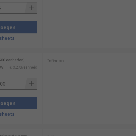
voegen
sheets
4500 eenheden)
Infineon
-
TW)
€ 0,273/eenheid
voegen
sheets
(geleverd op een