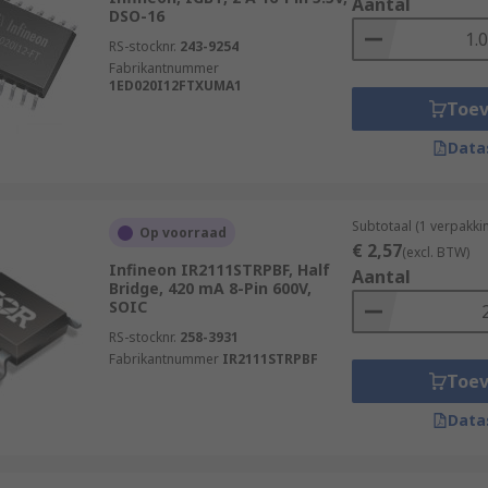
Aantal
DSO-16
RS-stocknr.
243-9254
Fabrikantnummer
1ED020I12FTXUMA1
Toe
Data
Subtotaal (1 verpakki
Op voorraad
€ 2,57
(excl. BTW)
Infineon IR2111STRPBF, Half
Aantal
Bridge, 420 mA 8-Pin 600V,
SOIC
RS-stocknr.
258-3931
Fabrikantnummer
IR2111STRPBF
Toe
Data