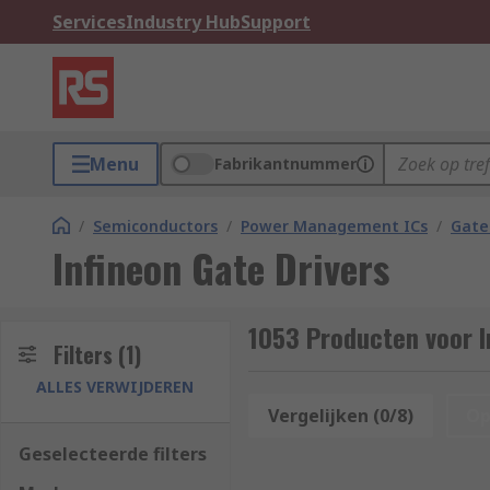
Services
Industry Hub
Support
Menu
Fabrikantnummer
/
Semiconductors
/
Power Management ICs
/
Gate
Infineon Gate Drivers
1053 Producten voor I
Filters
(1)
ALLES VERWIJDEREN
Vergelijken (0/8)
Op
Geselecteerde filters