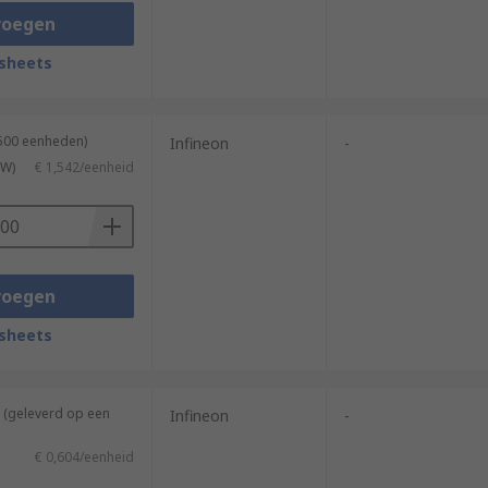
voegen
sheets
2500 eenheden)
Infineon
-
TW)
€ 1,542/eenheid
voegen
sheets
 (geleverd op een
Infineon
-
€ 0,604/eenheid