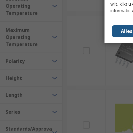
wilt, klikt
Operating
informatie 
Temperature
Maximum
Alle
Operating
Temperature
Polarity
Height
Length
Series
Standards/Approva