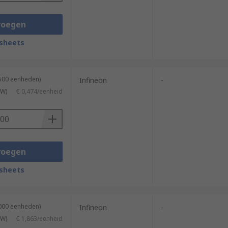
voegen
sheets
2500 eenheden)
Infineon
-
TW)
€ 0,474/eenheid
voegen
sheets
1000 eenheden)
Infineon
-
TW)
€ 1,863/eenheid