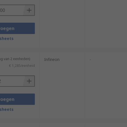
voegen
sheets
ng van 2 eenheden)
Infineon
-
€ 1,285/eenheid
voegen
sheets