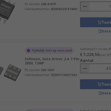
RS-stocknr.
248-6187P
Fabrikantnummer
2EDN8533FXTMA1
Toe
Data
Subtotaal (1 rol van 
Tijdelijk niet op voorraad
€ 1.228,50
(excl. B
Infineon, Gate Driver, 2 A 7-Pin
Aantal
200V, TSNP
RS-stocknr.
260-1037
Fabrikantnummer
1EDN7116UXTSA1
Toe
Data
Subtotaal 1 eenheid 