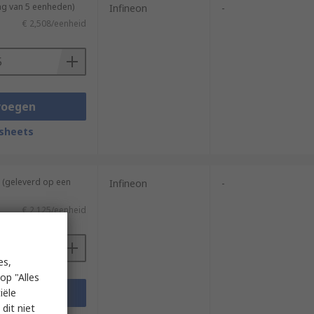
ng van 5 eenheden)
Infineon
-
€ 2,508/eenheid
voegen
sheets
 (geleverd op een
Infineon
-
€ 2,125/eenheid
es,
op "Alles
voegen
iële
dit niet