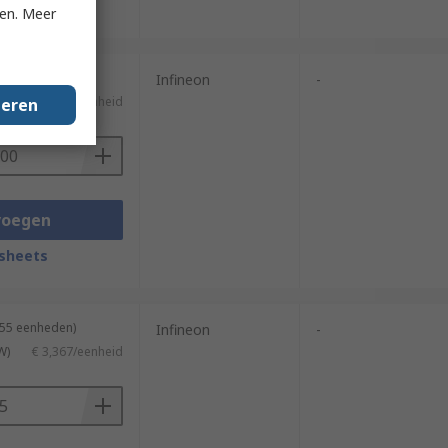
sheets
ken. Meer
5000 eenheden)
Infineon
-
TW)
€ 0,458/eenheid
geren
voegen
sheets
 55 eenheden)
Infineon
-
W)
€ 3,367/eenheid