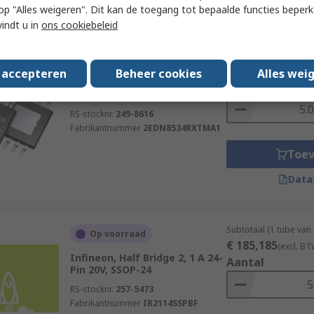
Data
 u op "Alles weigeren". Dit kan de toegang tot bepaalde functies beper
vindt u in
ons cookiebeleid
Subtotaal (1 rol van 
Tijdelijk niet op voorraad
€ 2.290,00
(excl. B
s accepteren
Beheer cookies
Alles wei
Infineon MOSFET Gate Driver, 5
Aantal
A 8-Pin 20V, TSSOP
RS-stocknr.
249-8616
Fabrikantnummer
2EDN8534RXTMA1
Toe
Data
Subtotaal (1 tube van
Op voorraad
€ 185,185
(excl. BT
Infineon, Half Bridge 2, 1 A 24-
Aantal
Pin 20V, SSOP-24
RS-stocknr.
257-5473
Fabrikantnummer
IR2114SSPBF