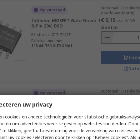
Subtotaal 10 eenhede
Op voorraad
doorlopende strip)
€ 6,10
Infineon MOSFET Gate Driver 1
(excl. BTW)
8-Pin 20V, DSO
Aantal
RS-stocknr.
217-7147P
Fabrikantnummer
1ED44176N01FXUMA1
Toe
Data
Subtotaal 10 eenhede
Op voorraad
doorlopende strip)
€ 12,84
ecteren uw privacy
Infineon MOSFET Gate Driver
(excl. BTW)
2, 2.5 A 8-Pin 25V, DSO
Aantal
n cookies en andere technologieën voor statistische gebruiksanalys
RS-stocknr.
226-6029P
tie en om advertenties weer te geven op websites van derden. Door 
Fabrikantnummer
2ED2182S06FXUMA1
 te klikken, geeft u toestemming voor de verwerking van niet-essent
kunt uw cookies selecteren door te klikken op "Beheer cookies". Als u 