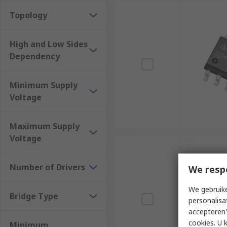
Topology
High and Low Sides
Dependency
Minimum Supply
Voltage
Maximum Supply
Voltage
Number of Drivers
We resp
We gebruike
Bridge Type
personalisa
accepteren"
cookies. U 
Minimum