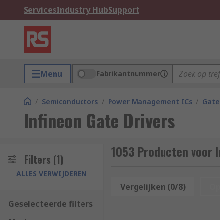
Services
Industry Hub
Support
Menu
Fabrikantnummer
/
Semiconductors
/
Power Management ICs
/
Gate
Infineon Gate Drivers
1053 Producten voor I
Filters
(1)
ALLES VERWIJDEREN
Vergelijken (0/8)
Op
Geselecteerde filters