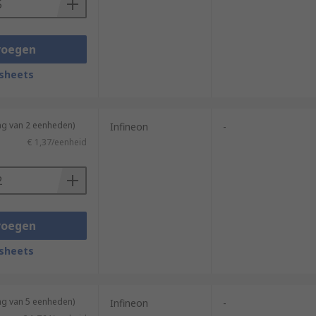
voegen
sheets
ng van 2 eenheden)
Infineon
-
€ 1,37/eenheid
voegen
sheets
ng van 5 eenheden)
Infineon
-