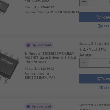
Pin 17.5V, DSO
RS-stocknr.
226-6037
Fabrikantnummer
2EDL23I06PJXUMA1
Toe
Data
Subtotaal (1 verpakki
Op voorraad
€ 2,74
(excl. BTW)
Infineon 1EDI30I12MFXUMA1
Aantal
MOSFET Gate Driver 2, 5.9 A 8-
Pin 17V, DSO
RS-stocknr.
133-9943
Fabrikantnummer
1EDI30I12MFXUMA1
Toe
Data
Subtotaal (1 verpakki
Op voorraad