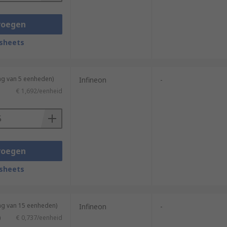
voegen
sheets
ng van 5 eenheden)
Infineon
-
€ 1,692/eenheid
voegen
sheets
ng van 15 eenheden)
Infineon
-
)
€ 0,737/eenheid