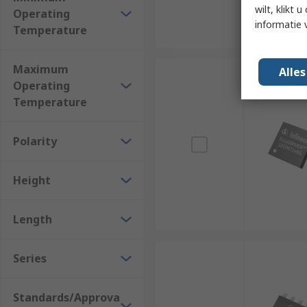
wilt, klikt
Operating
informatie 
Temperature
Maximum
Alle
Operating
Temperature
Polarity
Height
Length
Series
Standards/Approva