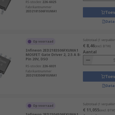
RS-stocknr.
226-6025
Fabrikantnummer
2ED2181S06FXUMA1
Toe
Data
Subtotaal (1 verpakki
Op voorraad
€ 8,46
(excl. BTW)
Infineon 2ED2183S06FXUMA1
Aantal
MOSFET Gate Driver 2, 2.5 A 8-
Pin 20V, DSO
RS-stocknr.
226-6031
Fabrikantnummer
2ED2183S06FXUMA1
Toe
Data
Subtotaal (1 verpakki
Op voorraad
€ 11,055
(excl. BTW
Infineon 2ED2304S06FXUMA1