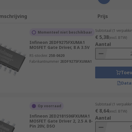
mschrijving
Prijs
Subtotaal (1 verpakki
Momenteel niet beschikbaar
€ 5,38
(excl. BTW)
Infineon 2EDF9275FXUMA1
Aantal
MOSFET Gate Driver, 8 A 3.5V
RS-stocknr.
258-0620
Fabrikantnummer
2EDF9275FXUMA1
Toe
Data
Subtotaal (1 verpakki
Op voorraad
€ 8,64
(excl. BTW)
Infineon 2ED2181S06FXUMA1
Aantal
MOSFET Gate Driver 2, 2.5 A 8-
Pin 20V, DSO