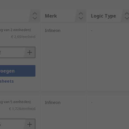
Merk
Logic Type
ng van 2 eenheden)
Infineon
-
€ 2,69/eenheid
voegen
sheets
ng van 5 eenheden)
Infineon
-
€ 1,728/eenheid