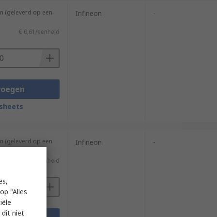
n (geleverd op een
Infineon
-
€ 0,61/eenheid
voegen
sheets
n (geleverd op een
Infineon
-
€ 1,284/eenheid
es,
op "Alles
iële
dit niet