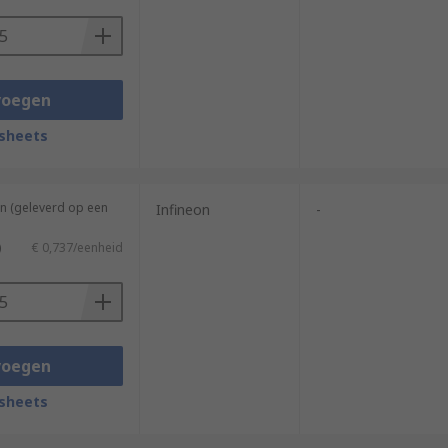
voegen
sheets
n (geleverd op een
Infineon
-
)
€ 0,737/eenheid
voegen
sheets