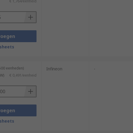
€ 1,764/eenheid
voegen
sheets
2500 eenheden)
Infineon
-
TW)
€ 0,491/eenheid
voegen
sheets