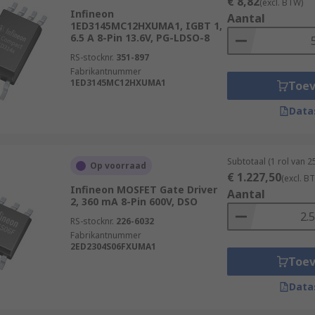
€ 8,82
(excl. BTW)
Infineon
Aantal
1ED3145MC12HXUMA1, IGBT 1,
6.5 A 8-Pin 13.6V, PG-LDSO-8
RS-stocknr.
351-897
Fabrikantnummer
1ED3145MC12HXUMA1
Toe
Data
Subtotaal (1 rol van 
Op voorraad
€ 1.227,50
(excl. B
Infineon MOSFET Gate Driver
Aantal
2, 360 mA 8-Pin 600V, DSO
RS-stocknr.
226-6032
Fabrikantnummer
2ED2304S06FXUMA1
Toe
Data