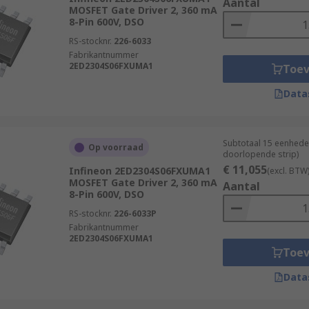
Aantal
MOSFET Gate Driver 2, 360 mA
8-Pin 600V, DSO
RS-stocknr.
226-6033
Fabrikantnummer
2ED2304S06FXUMA1
Toe
Data
Subtotaal 15 eenhede
Op voorraad
doorlopende strip)
€ 11,055
Infineon 2ED2304S06FXUMA1
(excl. BTW
MOSFET Gate Driver 2, 360 mA
Aantal
8-Pin 600V, DSO
RS-stocknr.
226-6033P
Fabrikantnummer
2ED2304S06FXUMA1
Toe
Data