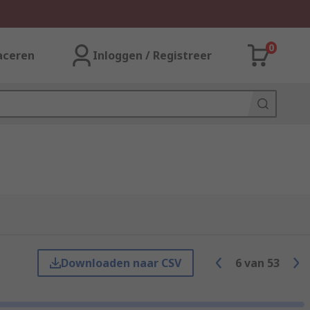
0
aceren
Inloggen / Registreer
Downloaden naar CSV
6
van
53